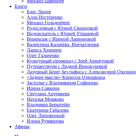
Михаил Швейцер
Блоги
Блог Лицея
Алла Нестеренко
Михаил Гольденберг
Родословная с Юлией Свинцовой
Видоискатель с Юлией Утышевой
Вернисаж с Ириной Ларионовой
Валентина Калачёва. Впечатления
Лариса Хенинен
Олег Гальченко
Культурный променад с Зоей Арнаутовой
Путешествуем с Лидией Винокуровой
Лазурный Берег без пафоса с Александрой Озолино
«Задние мысли» Кирилла Олюшкина
Застолье с Владимиром Софиенко
Ирина Савкина
Светлана Артемьева
Наталья Мешкова
Владимир Берштейн
Екатерина Габалова
Олег Липовецкий
Илона Румянцева
Афиша