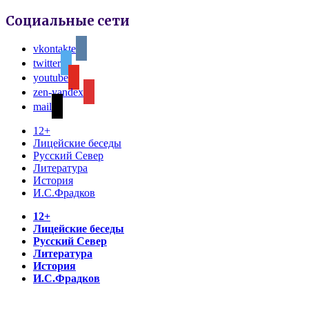
Социальные сети
vkontakte
twitter
youtube
zen-yandex
mail
12+
Лицейские беседы
Русский Север
Литература
История
И.С.Фрадков
12+
Лицейские беседы
Русский Север
Литература
История
И.С.Фрадков