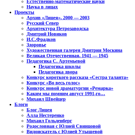
Естественно-математические науки
Наука в лицах
Проекты
Архив «Лицея». 2000 — 2003
Русский Север
Архитектура Петрозаводска
Дмитрий Новиков
И.С.Фрадков
Здоровье
Художественная галерея Дмитрия Москина
Великая Отечественная. 1941 — 1945
Педагогика С. Артемьевой
Педагогика школы
Педагогика двора
Конкурс короткого рассказа «Сестра таланта»
Конкурс «Во весь голос»
Конкурс новой драматургии «Ремарка»
Каким мы помним август 1991-го…
Михаил Швейцер
Блоги
Блог Лицея
Алла Нестеренко
Михаил Гольденберг
Родословная с Юлией Свинцовой
Видоискатель с Юлией Утышевой