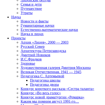
Лицейские беседы
Семья и дети
Путешествие
Утраты
Наука
Новости и факты
Гуманитарные науки
Естественно-математические науки
Наука в лицах
Проекты
Архив «Лицея». 2000 — 2003
Русский Север
Архитектура Петрозаводска
Дмитрий Новиков
И.С.Фрадков
Здоровье
Художественная галерея Дмитрия Москина
Великая Отечественная. 1941 — 1945
Педагогика С. Артемьевой
Педагогика школы
Педагогика двора
Конкурс короткого рассказа «Сестра таланта»
Конкурс «Во весь голос»
Конкурс новой драматургии «Ремарка»
Каким мы помним август 1991-го…