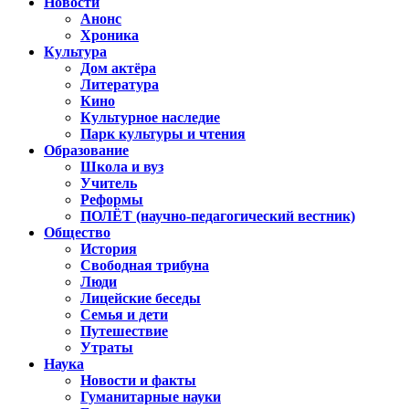
Новости
Анонс
Хроника
Культура
Дом актёра
Литература
Кино
Культурное наследие
Парк культуры и чтения
Образование
Школа и вуз
Учитель
Реформы
ПОЛЁТ (научно-педагогический вестник)
Общество
История
Свободная трибуна
Люди
Лицейские беседы
Семья и дети
Путешествие
Утраты
Наука
Новости и факты
Гуманитарные науки