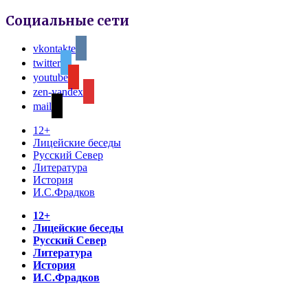
Социальные сети
vkontakte
twitter
youtube
zen-yandex
mail
12+
Лицейские беседы
Русский Север
Литература
История
И.С.Фрадков
12+
Лицейские беседы
Русский Север
Литература
История
И.С.Фрадков