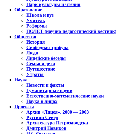
Парк культуры и чтения
Образование
Школа и вуз
Учитель
Реформы
ПОЛЁТ (научно-педагогический вестник)
Общество
История
Свободная трибуна
Люди
Лицейские беседы
Семья и дети
Путешествие
Утраты
Наука
Новости и факты
Гуманитарные науки
Естественно-математические науки
Наука в лицах
Проекты
Архив «Лицея». 2000 — 2003
Русский Север
Архитектура Петрозаводска
Дмитрий Новиков
И.С.Фрадков