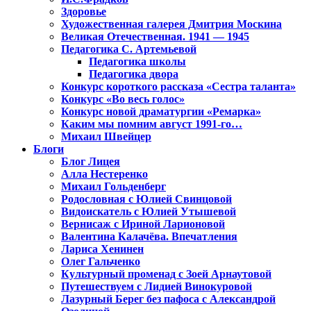
Здоровье
Художественная галерея Дмитрия Москина
Великая Отечественная. 1941 — 1945
Педагогика С. Артемьевой
Педагогика школы
Педагогика двора
Конкурс короткого рассказа «Сестра таланта»
Конкурс «Во весь голос»
Конкурс новой драматургии «Ремарка»
Каким мы помним август 1991-го…
Михаил Швейцер
Блоги
Блог Лицея
Алла Нестеренко
Михаил Гольденберг
Родословная с Юлией Свинцовой
Видоискатель с Юлией Утышевой
Вернисаж с Ириной Ларионовой
Валентина Калачёва. Впечатления
Лариса Хенинен
Олег Гальченко
Культурный променад с Зоей Арнаутовой
Путешествуем с Лидией Винокуровой
Лазурный Берег без пафоса с Александрой