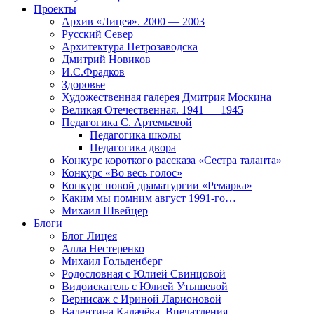
Проекты
Архив «Лицея». 2000 — 2003
Русский Север
Архитектура Петрозаводска
Дмитрий Новиков
И.С.Фрадков
Здоровье
Художественная галерея Дмитрия Москина
Великая Отечественная. 1941 — 1945
Педагогика С. Артемьевой
Педагогика школы
Педагогика двора
Конкурс короткого рассказа «Сестра таланта»
Конкурс «Во весь голос»
Конкурс новой драматургии «Ремарка»
Каким мы помним август 1991-го…
Михаил Швейцер
Блоги
Блог Лицея
Алла Нестеренко
Михаил Гольденберг
Родословная с Юлией Свинцовой
Видоискатель с Юлией Утышевой
Вернисаж с Ириной Ларионовой
Валентина Калачёва. Впечатления