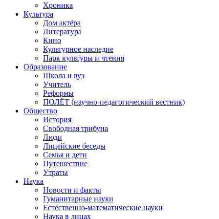
Хроника
Культура
Дом актёра
Литература
Кино
Культурное наследие
Парк культуры и чтения
Образование
Школа и вуз
Учитель
Реформы
ПОЛЁТ (научно-педагогический вестник)
Общество
История
Свободная трибуна
Люди
Лицейские беседы
Семья и дети
Путешествие
Утраты
Наука
Новости и факты
Гуманитарные науки
Естественно-математические науки
Наука в лицах