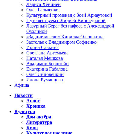
Лариса Хенинен
Олег Гальченко
Культурный променад с Зоей Арнаутовой
Путешествуем с Лидией Винокуровой
Лазурный Берег без пафоса с Александрой
Озолиной
«Задние мысли» Кирилла Олюшкина
Застолье с Владимиром Софиенко
Ирина Савкина
Светлана Артемьева
Наталья Мешкова
Владимир Берштейн
Екатерина Габалова
Олег Липовецкий
Илона Румянцева
Афиша
Новости
Анонс
Хроника
Культура
Дом актёра
Литература
Кино
Культурное наследие