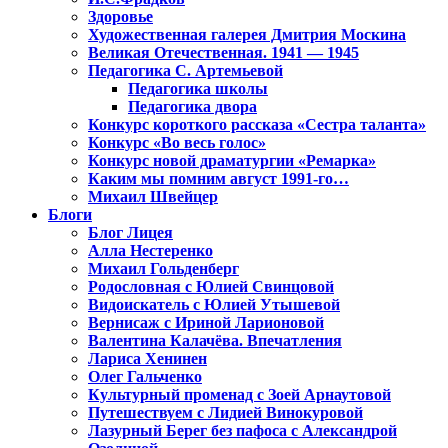
Здоровье
Художественная галерея Дмитрия Москина
Великая Отечественная. 1941 — 1945
Педагогика С. Артемьевой
Педагогика школы
Педагогика двора
Конкурс короткого рассказа «Сестра таланта»
Конкурс «Во весь голос»
Конкурс новой драматургии «Ремарка»
Каким мы помним август 1991-го…
Михаил Швейцер
Блоги
Блог Лицея
Алла Нестеренко
Михаил Гольденберг
Родословная с Юлией Свинцовой
Видоискатель с Юлией Утышевой
Вернисаж с Ириной Ларионовой
Валентина Калачёва. Впечатления
Лариса Хенинен
Олег Гальченко
Культурный променад с Зоей Арнаутовой
Путешествуем с Лидией Винокуровой
Лазурный Берег без пафоса с Александрой