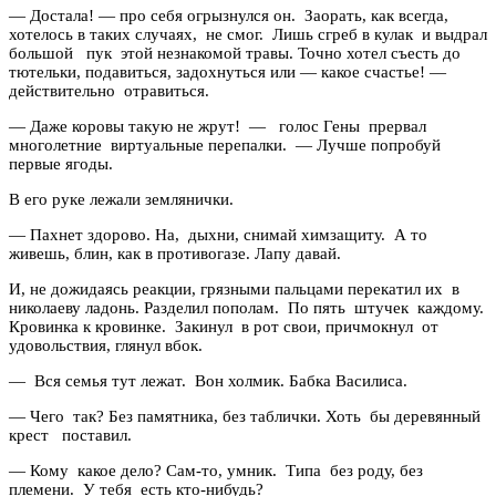
— Достала! — про себя огрызнулся он. Заорать, как всегда,
хотелось в таких случаях, не смог. Лишь сгреб в кулак и выдрал
большой пук этой незнакомой травы. Точно хотел съесть до
тютельки, подавиться, задохнуться или — какое счастье! —
действительно отравиться.
— Даже коровы такую не жрут! — голос Гены прервал
многолетние виртуальные перепалки. — Лучше попробуй
первые ягоды.
В его руке лежали землянички.
— Пахнет здорово. На, дыхни, снимай химзащиту. А то
живешь, блин, как в противогазе. Лапу давай.
И, не дожидаясь реакции, грязными пальцами перекатил их в
николаеву ладонь. Разделил пополам. По пять штучек каждому.
Кровинка к кровинке. Закинул в рот свои, причмокнул от
удовольствия, глянул вбок.
— Вся семья тут лежат. Вон холмик. Бабка Василиса.
— Чего так? Без памятника, без таблички. Хоть бы деревянный
крест поставил.
— Кому какое дело? Сам-то, умник. Типа без роду, без
племени. У тебя есть кто-нибудь?