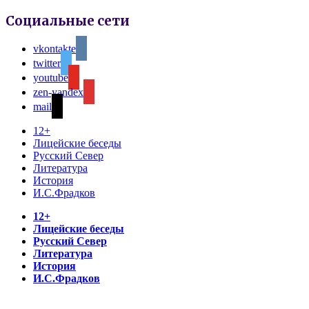
Социальные сети
vkontakte
twitter
youtube
zen-yandex
mail
12+
Лицейские беседы
Русский Север
Литература
История
И.С.Фрадков
12+
Лицейские беседы
Русский Север
Литература
История
И.С.Фрадков