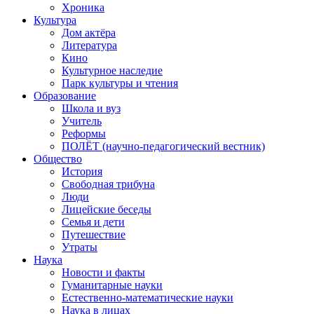
Хроника
Культура
Дом актёра
Литература
Кино
Культурное наследие
Парк культуры и чтения
Образование
Школа и вуз
Учитель
Реформы
ПОЛЁТ (научно-педагогический вестник)
Общество
История
Свободная трибуна
Люди
Лицейские беседы
Семья и дети
Путешествие
Утраты
Наука
Новости и факты
Гуманитарные науки
Естественно-математические науки
Наука в лицах