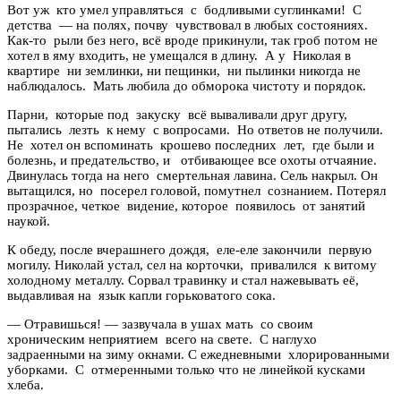
Вот уж кто умел управляться с бодливыми суглинками! С
детства — на полях, почву чувствовал в любых состояниях.
Как-то рыли без него, всё вроде прикинули, так гроб потом не
хотел в яму входить, не умещался в длину. А у Николая в
квартире ни землинки, ни пещинки, ни пылинки никогда не
наблюдалось. Мать любила до обморока чистоту и порядок.
Парни, которые под закуску всё вываливали друг другу,
пытались лезть к нему с вопросами. Но ответов не получили.
Не хотел он вспоминать крошево последних лет, где были и
болезнь, и предательство, и отбивающее все охоты отчаяние.
Двинулась тогда на него смертельная лавина. Сель накрыл. Он
вытащился, но посерел головой, помутнел сознанием. Потерял
прозрачное, четкое видение, которое появилось от занятий
наукой.
К обеду, после вчерашнего дождя, еле-еле закончили первую
могилу. Николай устал, сел на корточки, привалился к витому
холодному металлу. Сорвал травинку и стал нажевывать её,
выдавливая на язык капли горьковатого сока.
— Отравишься! — зазвучала в ушах мать со своим
хроническим неприятием всего на свете. С наглухо
задраенными на зиму окнами. С ежедневными хлорированными
уборками. С отмеренными только что не линейкой кусками
хлеба.