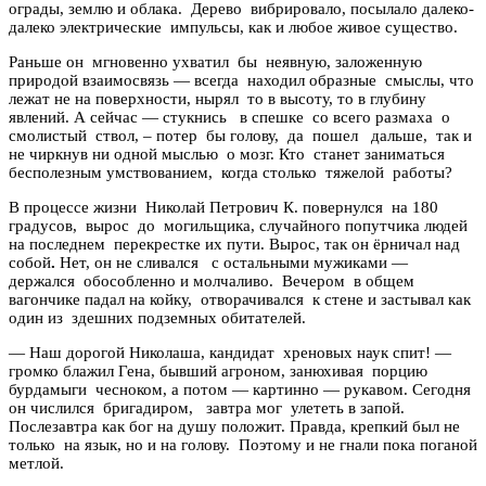
ограды, землю и облака. Дерево вибрировало, посылало далеко-
далеко электрические импульсы, как и любое живое существо.
Раньше он мгновенно ухватил бы неявную, заложенную
природой взаимосвязь — всегда находил образные смыслы, что
лежат не на поверхности, нырял то в высоту, то в глубину
явлений. А сейчас — стукнись в спешке со всего размаха о
смолистый ствол, – потер бы голову, да пошел дальше, так и
не чиркнув ни одной мыслью о мозг. Кто станет заниматься
бесполезным умствованием, когда столько тяжелой работы?
В процессе жизни Николай Петрович К. повернулся на 180
градусов, вырос до могильщика, случайного попутчика людей
на последнем перекрестке их пути. Вырос, так он ёрничал над
собой
.
Нет, он не сливался с остальными мужиками —
держался обособленно и молчаливо. Вечером в общем
вагончике падал на койку, отворачивался к стене и застывал как
один из здешних подземных обитателей.
— Наш дорогой Николаша, кандидат хреновых наук спит! —
громко блажил Гена, бывший агроном, занюхивая порцию
бурдамыги чесноком, а потом — картинно — рукавом. Сегодня
он числился бригадиром, завтра мог улететь в запой.
Послезавтра как бог на душу положит. Правда, крепкий был не
только на язык, но и на голову. Поэтому и не гнали пока поганой
метлой.