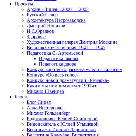
Проекты
Архив «Лицея». 2000 — 2003
Русский Север
Архитектура Петрозаводска
Дмитрий Новиков
И.С.Фрадков
Здоровье
Художественная галерея Дмитрия Москина
Великая Отечественная. 1941 — 1945
Педагогика С. Артемьевой
Педагогика школы
Педагогика двора
Конкурс короткого рассказа «Сестра таланта»
Конкурс «Во весь голос»
Конкурс новой драматургии «Ремарка»
Каким мы помним август 1991-го…
Михаил Швейцер
Блоги
Блог Лицея
Алла Нестеренко
Михаил Гольденберг
Родословная с Юлией Свинцовой
Видоискатель с Юлией Утышевой
Вернисаж с Ириной Ларионовой
Валентина Калачёва. Впечатления