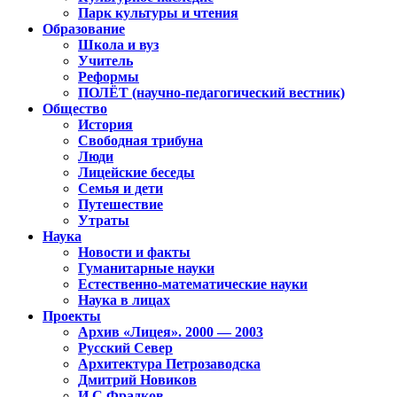
Парк культуры и чтения
Образование
Школа и вуз
Учитель
Реформы
ПОЛЁТ (научно-педагогический вестник)
Общество
История
Свободная трибуна
Люди
Лицейские беседы
Семья и дети
Путешествие
Утраты
Наука
Новости и факты
Гуманитарные науки
Естественно-математические науки
Наука в лицах
Проекты
Архив «Лицея». 2000 — 2003
Русский Север
Архитектура Петрозаводска
Дмитрий Новиков
И.С.Фрадков