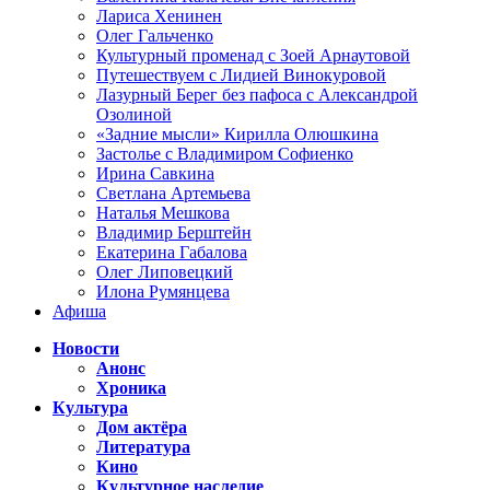
Лариса Хенинен
Олег Гальченко
Культурный променад с Зоей Арнаутовой
Путешествуем с Лидией Винокуровой
Лазурный Берег без пафоса с Александрой
Озолиной
«Задние мысли» Кирилла Олюшкина
Застолье с Владимиром Софиенко
Ирина Савкина
Светлана Артемьева
Наталья Мешкова
Владимир Берштейн
Екатерина Габалова
Олег Липовецкий
Илона Румянцева
Афиша
Новости
Анонс
Хроника
Культура
Дом актёра
Литература
Кино
Культурное наследие