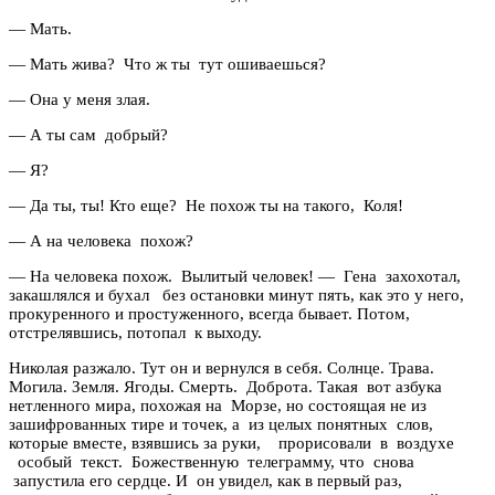
— Мать.
— Мать жива? Что ж ты тут ошиваешься?
— Она у меня злая.
— А ты сам добрый?
— Я?
— Да ты, ты! Кто еще? Не похож ты на такого, Коля!
— А на человека похож?
— На человека похож. Вылитый человек! — Гена захохотал,
закашлялся и бухал без остановки минут пять, как это у него,
прокуренного и простуженного, всегда бывает. Потом,
отстрелявшись, потопал к выходу.
Николая разжало. Тут он и вернулся в себя. Солнце. Трава.
Могила. Земля. Ягоды. Смерть. Доброта. Такая вот азбука
нетленного мира, похожая на Морзе, но состоящая не из
зашифрованных тире и точек, а из целых понятных слов,
которые вместе, взявшись за руки, прорисовали в воздухе
особый текст. Божественную телеграмму, что снова
запустила его сердце. И он увидел, как в первый раз,