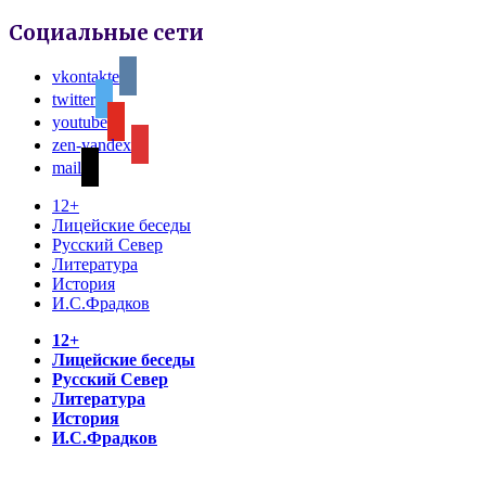
Социальные сети
vkontakte
twitter
youtube
zen-yandex
mail
12+
Лицейские беседы
Русский Север
Литература
История
И.С.Фрадков
12+
Лицейские беседы
Русский Север
Литература
История
И.С.Фрадков