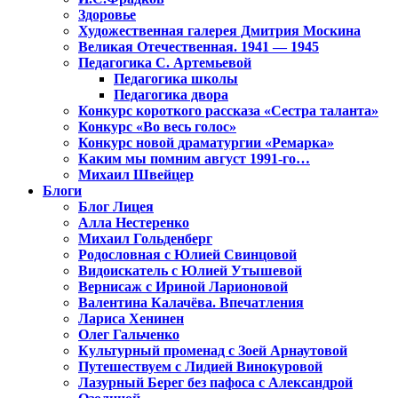
Здоровье
Художественная галерея Дмитрия Москина
Великая Отечественная. 1941 — 1945
Педагогика С. Артемьевой
Педагогика школы
Педагогика двора
Конкурс короткого рассказа «Сестра таланта»
Конкурс «Во весь голос»
Конкурс новой драматургии «Ремарка»
Каким мы помним август 1991-го…
Михаил Швейцер
Блоги
Блог Лицея
Алла Нестеренко
Михаил Гольденберг
Родословная с Юлией Свинцовой
Видоискатель с Юлией Утышевой
Вернисаж с Ириной Ларионовой
Валентина Калачёва. Впечатления
Лариса Хенинен
Олег Гальченко
Культурный променад с Зоей Арнаутовой
Путешествуем с Лидией Винокуровой
Лазурный Берег без пафоса с Александрой