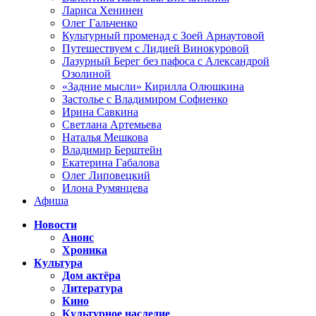
Лариса Хенинен
Олег Гальченко
Культурный променад с Зоей Арнаутовой
Путешествуем с Лидией Винокуровой
Лазурный Берег без пафоса с Александрой
Озолиной
«Задние мысли» Кирилла Олюшкина
Застолье с Владимиром Софиенко
Ирина Савкина
Светлана Артемьева
Наталья Мешкова
Владимир Берштейн
Екатерина Габалова
Олег Липовецкий
Илона Румянцева
Афиша
Новости
Анонс
Хроника
Культура
Дом актёра
Литература
Кино
Культурное наследие