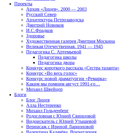
Проекты
Архив «Лицея». 2000 — 2003
Русский Север
Архитектура Петрозаводска
Дмитрий Новиков
И.С.Фрадков
Здоровье
Художественная галерея Дмитрия Москина
Великая Отечественная. 1941 — 1945
Педагогика С. Артемьевой
Педагогика школы
Педагогика двора
Конкурс короткого рассказа «Сестра таланта»
Конкурс «Во весь голос»
Конкурс новой драматургии «Ремарка»
Каким мы помним август 1991-го…
Михаил Швейцер
Блоги
Блог Лицея
Алла Нестеренко
Михаил Гольденберг
Родословная с Юлией Свинцовой
Видоискатель с Юлией Утышевой
Вернисаж с Ириной Ларионовой
Валентина Калачёва. Впечатления