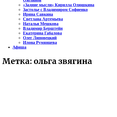
Озолиной
«Задние мысли» Кирилла Олюшкина
Застолье с Владимиром Софиенко
Ирина Савкина
Светлана Артемьева
Наталья Мешкова
Владимир Берштейн
Екатерина Габалова
Олег Липовецкий
Илона Румянцева
Афиша
Метка:
ольга звягина