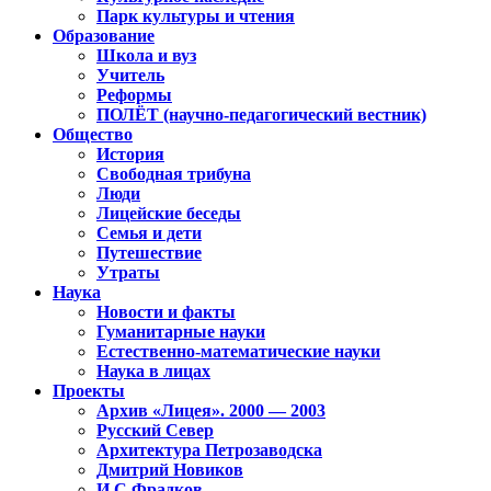
Парк культуры и чтения
Образование
Школа и вуз
Учитель
Реформы
ПОЛЁТ (научно-педагогический вестник)
Общество
История
Свободная трибуна
Люди
Лицейские беседы
Семья и дети
Путешествие
Утраты
Наука
Новости и факты
Гуманитарные науки
Естественно-математические науки
Наука в лицах
Проекты
Архив «Лицея». 2000 — 2003
Русский Север
Архитектура Петрозаводска
Дмитрий Новиков
И.С.Фрадков