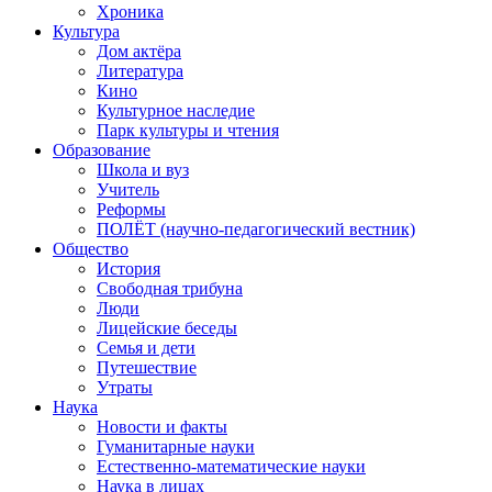
Хроника
Культура
Дом актёра
Литература
Кино
Культурное наследие
Парк культуры и чтения
Образование
Школа и вуз
Учитель
Реформы
ПОЛЁТ (научно-педагогический вестник)
Общество
История
Свободная трибуна
Люди
Лицейские беседы
Семья и дети
Путешествие
Утраты
Наука
Новости и факты
Гуманитарные науки
Естественно-математические науки
Наука в лицах