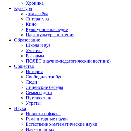
Хроника
Культура
Дом актёра
Литература
Кино
Культурное наследие
Парк культуры и чтения
Образование
Школа и вуз
Учитель
Реформы
ПОЛЁТ (научно-педагогический вестник)
Общество
История
Свободная трибуна
Люди
Лицейские беседы
Семья и дети
Путешествие
Утраты
Наука
Новости и факты
Гуманитарные науки
Естественно-математические науки
Наука в лицах