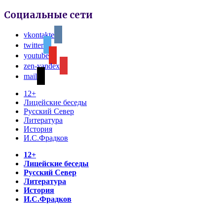
Социальные сети
vkontakte
twitter
youtube
zen-yandex
mail
12+
Лицейские беседы
Русский Север
Литература
История
И.С.Фрадков
12+
Лицейские беседы
Русский Север
Литература
История
И.С.Фрадков