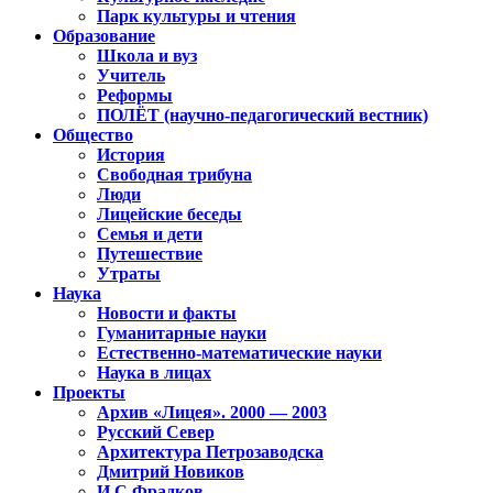
Парк культуры и чтения
Образование
Школа и вуз
Учитель
Реформы
ПОЛЁТ (научно-педагогический вестник)
Общество
История
Свободная трибуна
Люди
Лицейские беседы
Семья и дети
Путешествие
Утраты
Наука
Новости и факты
Гуманитарные науки
Естественно-математические науки
Наука в лицах
Проекты
Архив «Лицея». 2000 — 2003
Русский Север
Архитектура Петрозаводска
Дмитрий Новиков
И.С.Фрадков