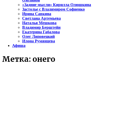
Озолиной
«Задние мысли» Кирилла Олюшкина
Застолье с Владимиром Софиенко
Ирина Савкина
Светлана Артемьева
Наталья Мешкова
Владимир Берштейн
Екатерина Габалова
Олег Липовецкий
Илона Румянцева
Афиша
Метка:
онего