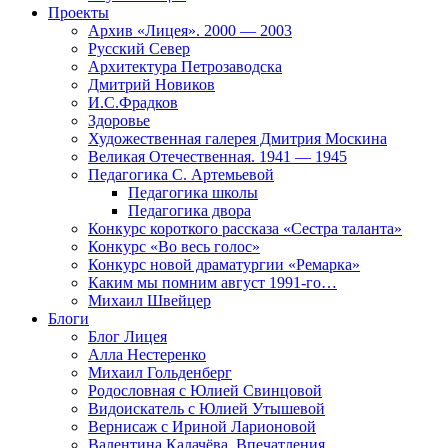
Проекты
Архив «Лицея». 2000 — 2003
Русский Север
Архитектура Петрозаводска
Дмитрий Новиков
И.С.Фрадков
Здоровье
Художественная галерея Дмитрия Москина
Великая Отечественная. 1941 — 1945
Педагогика С. Артемьевой
Педагогика школы
Педагогика двора
Конкурс короткого рассказа «Сестра таланта»
Конкурс «Во весь голос»
Конкурс новой драматургии «Ремарка»
Каким мы помним август 1991-го…
Михаил Швейцер
Блоги
Блог Лицея
Алла Нестеренко
Михаил Гольденберг
Родословная с Юлией Свинцовой
Видоискатель с Юлией Утышевой
Вернисаж с Ириной Ларионовой
Валентина Калачёва. Впечатления