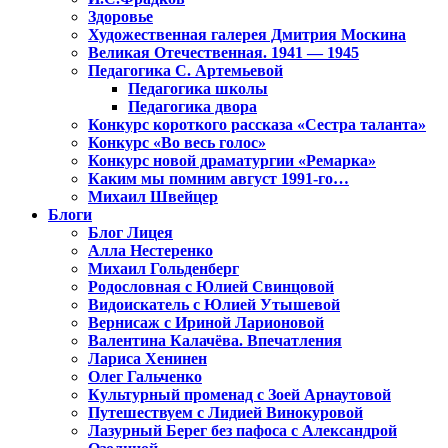
Здоровье
Художественная галерея Дмитрия Москина
Великая Отечественная. 1941 — 1945
Педагогика С. Артемьевой
Педагогика школы
Педагогика двора
Конкурс короткого рассказа «Сестра таланта»
Конкурс «Во весь голос»
Конкурс новой драматургии «Ремарка»
Каким мы помним август 1991-го…
Михаил Швейцер
Блоги
Блог Лицея
Алла Нестеренко
Михаил Гольденберг
Родословная с Юлией Свинцовой
Видоискатель с Юлией Утышевой
Вернисаж с Ириной Ларионовой
Валентина Калачёва. Впечатления
Лариса Хенинен
Олег Гальченко
Культурный променад с Зоей Арнаутовой
Путешествуем с Лидией Винокуровой
Лазурный Берег без пафоса с Александрой