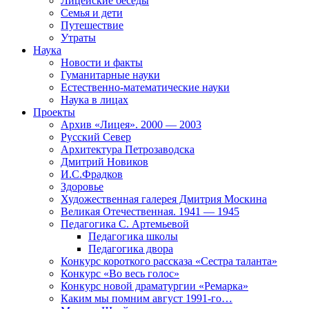
Лицейские беседы
Семья и дети
Путешествие
Утраты
Наука
Новости и факты
Гуманитарные науки
Естественно-математические науки
Наука в лицах
Проекты
Архив «Лицея». 2000 — 2003
Русский Север
Архитектура Петрозаводска
Дмитрий Новиков
И.С.Фрадков
Здоровье
Художественная галерея Дмитрия Москина
Великая Отечественная. 1941 — 1945
Педагогика С. Артемьевой
Педагогика школы
Педагогика двора
Конкурс короткого рассказа «Сестра таланта»
Конкурс «Во весь голос»
Конкурс новой драматургии «Ремарка»
Каким мы помним август 1991-го…