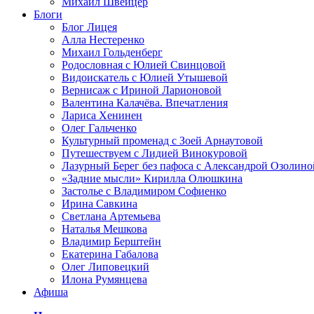
Михаил Швейцер
Блоги
Блог Лицея
Алла Нестеренко
Михаил Гольденберг
Родословная с Юлией Свинцовой
Видоискатель с Юлией Утышевой
Вернисаж с Ириной Ларионовой
Валентина Калачёва. Впечатления
Лариса Хенинен
Олег Гальченко
Культурный променад с Зоей Арнаутовой
Путешествуем с Лидией Винокуровой
Лазурный Берег без пафоса с Александрой Озолино
«Задние мысли» Кирилла Олюшкина
Застолье с Владимиром Софиенко
Ирина Савкина
Светлана Артемьева
Наталья Мешкова
Владимир Берштейн
Екатерина Габалова
Олег Липовецкий
Илона Румянцева
Афиша