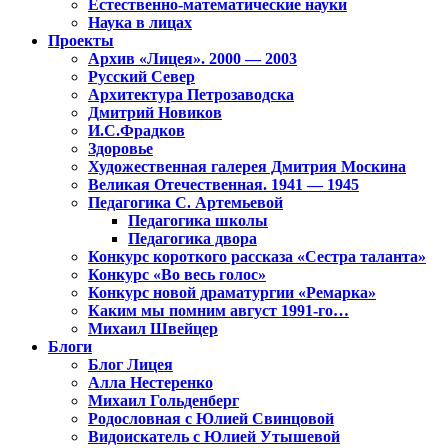
Естественно-математические науки
Наука в лицах
Проекты
Архив «Лицея». 2000 — 2003
Русский Север
Архитектура Петрозаводска
Дмитрий Новиков
И.С.Фрадков
Здоровье
Художественная галерея Дмитрия Москина
Великая Отечественная. 1941 — 1945
Педагогика С. Артемьевой
Педагогика школы
Педагогика двора
Конкурс короткого рассказа «Сестра таланта»
Конкурс «Во весь голос»
Конкурс новой драматургии «Ремарка»
Каким мы помним август 1991-го…
Михаил Швейцер
Блоги
Блог Лицея
Алла Нестеренко
Михаил Гольденберг
Родословная с Юлией Свинцовой
Видоискатель с Юлией Утышевой