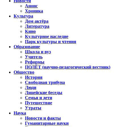
Новости
Анонс
Хроника
Культура
Дом актёра
Литература
Кино
Культурное наследие
Парк культуры и чтения
Образование
Школа и вуз
Учитель
Реформы
ПОЛЁТ (научно-педагогический вестник)
Общество
История
Свободная трибуна
Люди
Лицейские беседы
Семья и дети
Путешествие
Утраты
Наука
Новости и факты
Гуманитарные науки