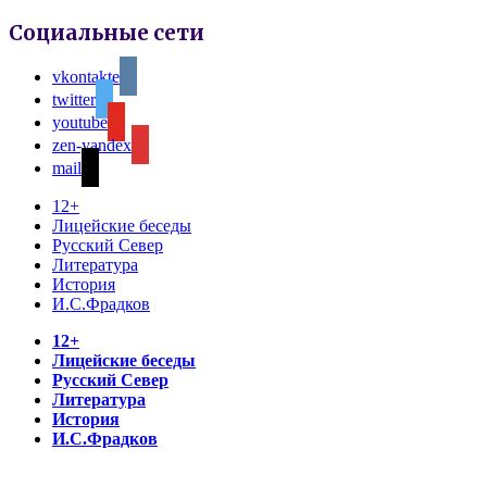
Социальные сети
vkontakte
twitter
youtube
zen-yandex
mail
12+
Лицейские беседы
Русский Север
Литература
История
И.С.Фрадков
12+
Лицейские беседы
Русский Север
Литература
История
И.С.Фрадков