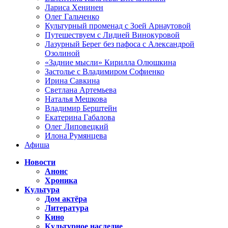
Лариса Хенинен
Олег Гальченко
Культурный променад с Зоей Арнаутовой
Путешествуем с Лидией Винокуровой
Лазурный Берег без пафоса с Александрой
Озолиной
«Задние мысли» Кирилла Олюшкина
Застолье с Владимиром Софиенко
Ирина Савкина
Светлана Артемьева
Наталья Мешкова
Владимир Берштейн
Екатерина Габалова
Олег Липовецкий
Илона Румянцева
Афиша
Новости
Анонс
Хроника
Культура
Дом актёра
Литература
Кино
Культурное наследие