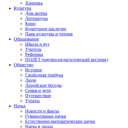
Хроника
Культура
Дом актёра
Литература
Кино
Культурное наследие
Парк культуры и чтения
Образование
Школа и вуз
Учитель
Реформы
ПОЛЁТ (научно-педагогический вестник)
Общество
История
Свободная трибуна
Люди
Лицейские беседы
Семья и дети
Путешествие
Утраты
Наука
Новости и факты
Гуманитарные науки
Естественно-математические науки
Наука в лицах