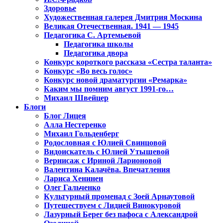
Здоровье
Художественная галерея Дмитрия Москина
Великая Отечественная. 1941 — 1945
Педагогика С. Артемьевой
Педагогика школы
Педагогика двора
Конкурс короткого рассказа «Сестра таланта»
Конкурс «Во весь голос»
Конкурс новой драматургии «Ремарка»
Каким мы помним август 1991-го…
Михаил Швейцер
Блоги
Блог Лицея
Алла Нестеренко
Михаил Гольденберг
Родословная с Юлией Свинцовой
Видоискатель с Юлией Утышевой
Вернисаж с Ириной Ларионовой
Валентина Калачёва. Впечатления
Лариса Хенинен
Олег Гальченко
Культурный променад с Зоей Арнаутовой
Путешествуем с Лидией Винокуровой
Лазурный Берег без пафоса с Александрой