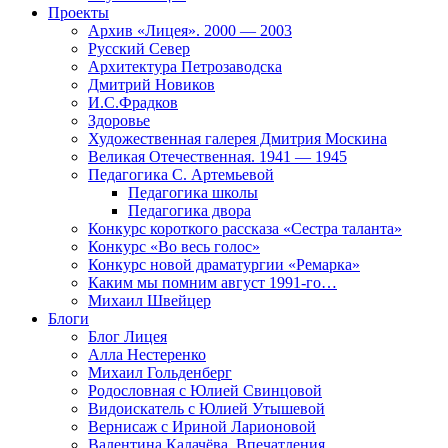
Проекты
Архив «Лицея». 2000 — 2003
Русский Север
Архитектура Петрозаводска
Дмитрий Новиков
И.С.Фрадков
Здоровье
Художественная галерея Дмитрия Москина
Великая Отечественная. 1941 — 1945
Педагогика С. Артемьевой
Педагогика школы
Педагогика двора
Конкурс короткого рассказа «Сестра таланта»
Конкурс «Во весь голос»
Конкурс новой драматургии «Ремарка»
Каким мы помним август 1991-го…
Михаил Швейцер
Блоги
Блог Лицея
Алла Нестеренко
Михаил Гольденберг
Родословная с Юлией Свинцовой
Видоискатель с Юлией Утышевой
Вернисаж с Ириной Ларионовой
Валентина Калачёва. Впечатления