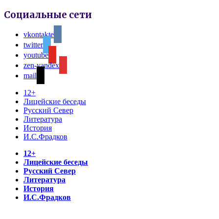
Социальные сети
vkontakte
twitter
youtube
zen-yandex
mail
12+
Лицейские беседы
Русский Север
Литература
История
И.С.Фрадков
12+
Лицейские беседы
Русский Север
Литература
История
И.С.Фрадков