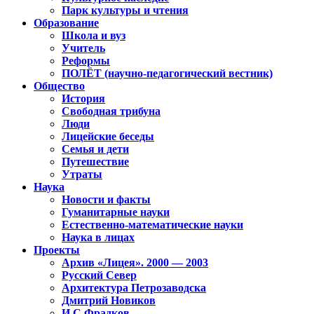
Парк культуры и чтения
Образование
Школа и вуз
Учитель
Реформы
ПОЛЁТ (научно-педагогический вестник)
Общество
История
Свободная трибуна
Люди
Лицейские беседы
Семья и дети
Путешествие
Утраты
Наука
Новости и факты
Гуманитарные науки
Естественно-математические науки
Наука в лицах
Проекты
Архив «Лицея». 2000 — 2003
Русский Север
Архитектура Петрозаводска
Дмитрий Новиков
И.С.Фрадков