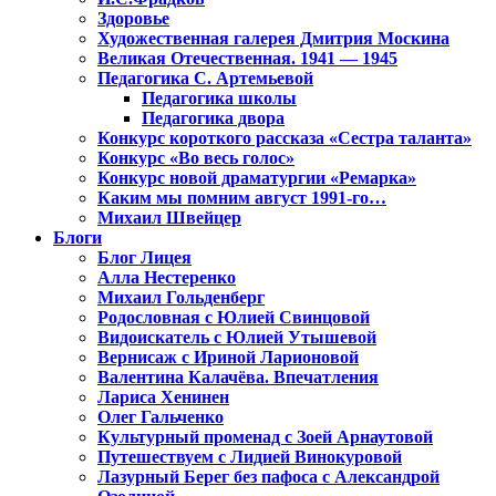
Здоровье
Художественная галерея Дмитрия Москина
Великая Отечественная. 1941 — 1945
Педагогика С. Артемьевой
Педагогика школы
Педагогика двора
Конкурс короткого рассказа «Сестра таланта»
Конкурс «Во весь голос»
Конкурс новой драматургии «Ремарка»
Каким мы помним август 1991-го…
Михаил Швейцер
Блоги
Блог Лицея
Алла Нестеренко
Михаил Гольденберг
Родословная с Юлией Свинцовой
Видоискатель с Юлией Утышевой
Вернисаж с Ириной Ларионовой
Валентина Калачёва. Впечатления
Лариса Хенинен
Олег Гальченко
Культурный променад с Зоей Арнаутовой
Путешествуем с Лидией Винокуровой
Лазурный Берег без пафоса с Александрой