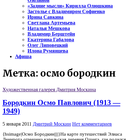
Озолиной
«Задние мысли» Кирилла Олюшкина
Застолье с Владимиром Софиенко
Ирина Савкина
Светлана Артемьева
Наталья Мешкова
Владимир Берштейн
Екатерина Габалова
Олег Липовецкий
Илона Румянцева
Афиша
Метка:
осмо бородкин
Художественная галерея Дмитрия Москина
Бородкин Осмо Павлович (1913 —
1949)
5 января 2011
Дмитрий Москин
Нет комментариев
{hsimage|Осмо Бородкин||||}На карте путешествий Элиаса
Леннрота отмечена карельская деревня Оланга, где родился