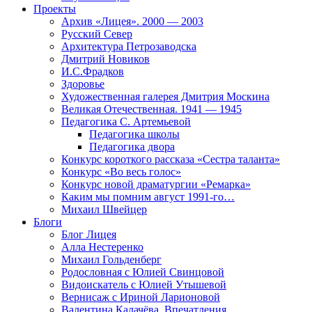
Проекты
Архив «Лицея». 2000 — 2003
Русский Север
Архитектура Петрозаводска
Дмитрий Новиков
И.С.Фрадков
Здоровье
Художественная галерея Дмитрия Москина
Великая Отечественная. 1941 — 1945
Педагогика С. Артемьевой
Педагогика школы
Педагогика двора
Конкурс короткого рассказа «Сестра таланта»
Конкурс «Во весь голос»
Конкурс новой драматургии «Ремарка»
Каким мы помним август 1991-го…
Михаил Швейцер
Блоги
Блог Лицея
Алла Нестеренко
Михаил Гольденберг
Родословная с Юлией Свинцовой
Видоискатель с Юлией Утышевой
Вернисаж с Ириной Ларионовой
Валентина Калачёва. Впечатления