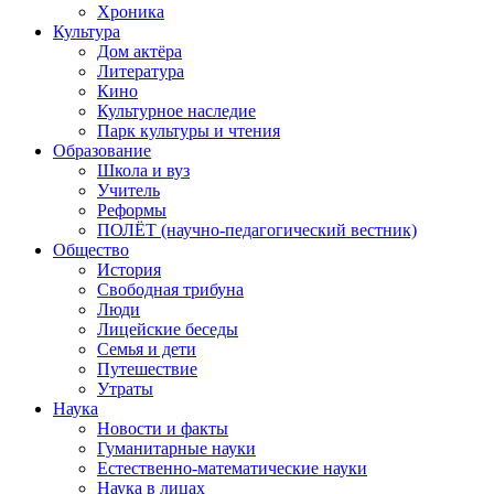
Хроника
Культура
Дом актёра
Литература
Кино
Культурное наследие
Парк культуры и чтения
Образование
Школа и вуз
Учитель
Реформы
ПОЛЁТ (научно-педагогический вестник)
Общество
История
Свободная трибуна
Люди
Лицейские беседы
Семья и дети
Путешествие
Утраты
Наука
Новости и факты
Гуманитарные науки
Естественно-математические науки
Наука в лицах