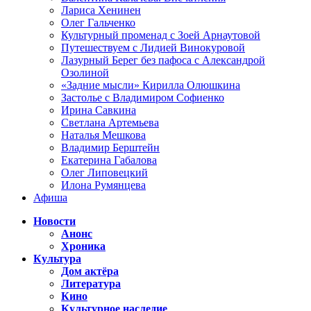
Лариса Хенинен
Олег Гальченко
Культурный променад с Зоей Арнаутовой
Путешествуем с Лидией Винокуровой
Лазурный Берег без пафоса с Александрой
Озолиной
«Задние мысли» Кирилла Олюшкина
Застолье с Владимиром Софиенко
Ирина Савкина
Светлана Артемьева
Наталья Мешкова
Владимир Берштейн
Екатерина Габалова
Олег Липовецкий
Илона Румянцева
Афиша
Новости
Анонс
Хроника
Культура
Дом актёра
Литература
Кино
Культурное наследие