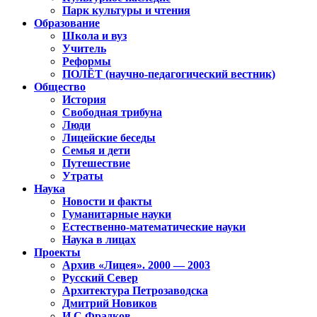
Парк культуры и чтения
Образование
Школа и вуз
Учитель
Реформы
ПОЛЁТ (научно-педагогический вестник)
Общество
История
Свободная трибуна
Люди
Лицейские беседы
Семья и дети
Путешествие
Утраты
Наука
Новости и факты
Гуманитарные науки
Естественно-математические науки
Наука в лицах
Проекты
Архив «Лицея». 2000 — 2003
Русский Север
Архитектура Петрозаводска
Дмитрий Новиков
И.С.Фрадков