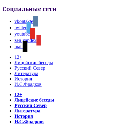
Социальные сети
vkontakte
twitter
youtube
zen-yandex
mail
12+
Лицейские беседы
Русский Север
Литература
История
И.С.Фрадков
12+
Лицейские беседы
Русский Север
Литература
История
И.С.Фрадков