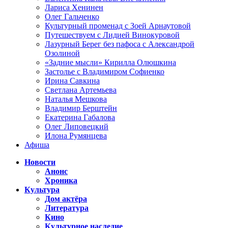
Лариса Хенинен
Олег Гальченко
Культурный променад с Зоей Арнаутовой
Путешествуем с Лидией Винокуровой
Лазурный Берег без пафоса с Александрой
Озолиной
«Задние мысли» Кирилла Олюшкина
Застолье с Владимиром Софиенко
Ирина Савкина
Светлана Артемьева
Наталья Мешкова
Владимир Берштейн
Екатерина Габалова
Олег Липовецкий
Илона Румянцева
Афиша
Новости
Анонс
Хроника
Культура
Дом актёра
Литература
Кино
Культурное наследие