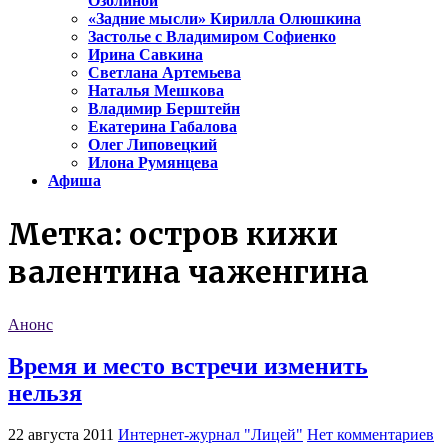
Озолиной
«Задние мысли» Кирилла Олюшкина
Застолье с Владимиром Софиенко
Ирина Савкина
Светлана Артемьева
Наталья Мешкова
Владимир Берштейн
Екатерина Габалова
Олег Липовецкий
Илона Румянцева
Афиша
Метка:
остров кижи
валентина чаженгина
Анонс
Время и место встречи изменить
нельзя
22 августа 2011
Интернет-журнал "Лицей"
Нет комментариев