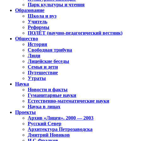
Парк культуры и чтения
Образование
Школа и вуз
Учитель
Реформы
ПОЛЁТ (научно-педагогический вестник)
Общество
История
Свободная трибуна
Люди
Лицейские беседы
Семья и дети
Путешествие
Утраты
Наука
Новости и факты
Гуманитарные науки
Естественно-математические науки
Наука в лицах
Проекты
Архив «Лицея». 2000 — 2003
Русский Север
Архитектура Петрозаводска
Дмитрий Новиков
И.С.Фрадков