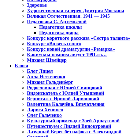
Здоровье
Художественная галерея Дмитрия Москина
Великая Отечественная. 1941 — 1945
Педагогика С. Артемьевой
Педагогика школы
Педагогика двора
Конкурс короткого рассказа «Сестра таланта»
Конкурс «Во весь голос»
Конкурс новой драматургии «Ремарка»
Каким мы помним август 1991-го…
Михаил Швейцер
Блоги
Блог Лицея
Алла Нестеренко
Михаил Гольденберг
Родословная с Юлией Свинцовой
Видоискатель с Юлией Утышевой
Вернисаж с Ириной Ларионовой
Валентина Калачёва. Впечатления
Лариса Хенинен
Олег Гальченко
Культурный променад с Зоей Арнаутовой
Путешествуем с Лидией Винокуровой
Лазурный Берег без пафоса с Александрой