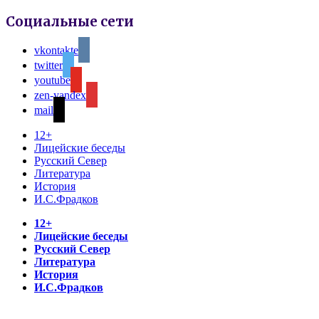
Социальные сети
vkontakte
twitter
youtube
zen-yandex
mail
12+
Лицейские беседы
Русский Север
Литература
История
И.С.Фрадков
12+
Лицейские беседы
Русский Север
Литература
История
И.С.Фрадков