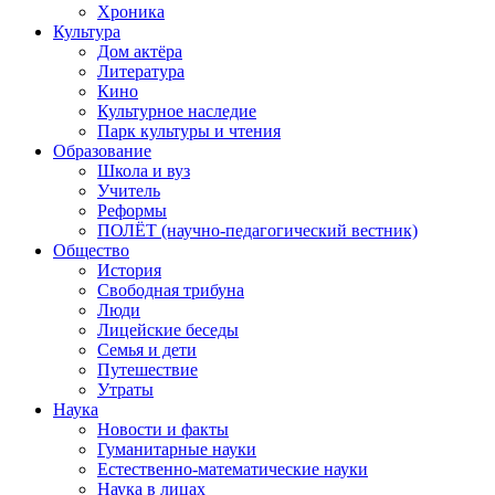
Хроника
Культура
Дом актёра
Литература
Кино
Культурное наследие
Парк культуры и чтения
Образование
Школа и вуз
Учитель
Реформы
ПОЛЁТ (научно-педагогический вестник)
Общество
История
Свободная трибуна
Люди
Лицейские беседы
Семья и дети
Путешествие
Утраты
Наука
Новости и факты
Гуманитарные науки
Естественно-математические науки
Наука в лицах