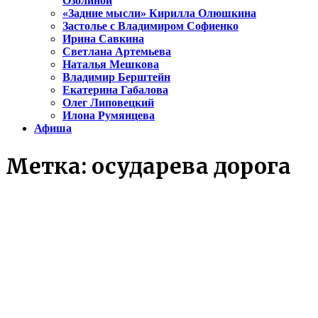
Озолиной
«Задние мысли» Кирилла Олюшкина
Застолье с Владимиром Софиенко
Ирина Савкина
Светлана Артемьева
Наталья Мешкова
Владимир Берштейн
Екатерина Габалова
Олег Липовецкий
Илона Румянцева
Афиша
Метка:
осударева дорога