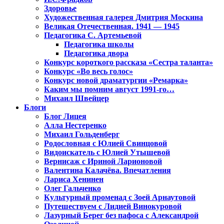
Здоровье
Художественная галерея Дмитрия Москина
Великая Отечественная. 1941 — 1945
Педагогика С. Артемьевой
Педагогика школы
Педагогика двора
Конкурс короткого рассказа «Сестра таланта»
Конкурс «Во весь голос»
Конкурс новой драматургии «Ремарка»
Каким мы помним август 1991-го…
Михаил Швейцер
Блоги
Блог Лицея
Алла Нестеренко
Михаил Гольденберг
Родословная с Юлией Свинцовой
Видоискатель с Юлией Утышевой
Вернисаж с Ириной Ларионовой
Валентина Калачёва. Впечатления
Лариса Хенинен
Олег Гальченко
Культурный променад с Зоей Арнаутовой
Путешествуем с Лидией Винокуровой
Лазурный Берег без пафоса с Александрой