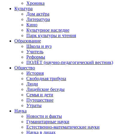
Хроника
Культура
Дом актёра
Литература
Кино
Культурное наследие
Парк культуры и чтения
Образование
Школа и вуз
Учитель
Реформы
ПОЛЁТ (научно-педагогический вестник)
Общество
История
Свободная трибуна
Люди
Лицейские беседы
Семья и дети
Путешествие
Утраты
Наука
Новости и факты
Гуманитарные науки
Естественно-математические науки
Наука в лицах