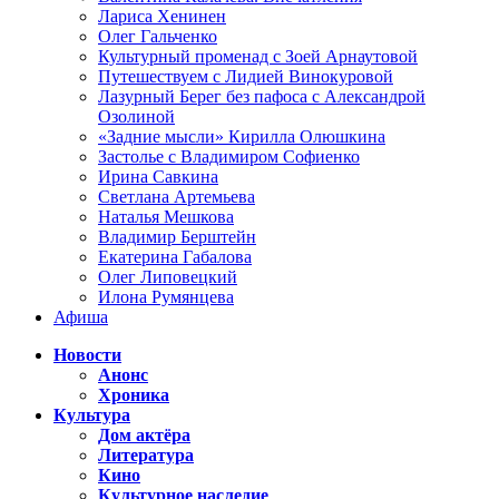
Лариса Хенинен
Олег Гальченко
Культурный променад с Зоей Арнаутовой
Путешествуем с Лидией Винокуровой
Лазурный Берег без пафоса с Александрой
Озолиной
«Задние мысли» Кирилла Олюшкина
Застолье с Владимиром Софиенко
Ирина Савкина
Светлана Артемьева
Наталья Мешкова
Владимир Берштейн
Екатерина Габалова
Олег Липовецкий
Илона Румянцева
Афиша
Новости
Анонс
Хроника
Культура
Дом актёра
Литература
Кино
Культурное наследие