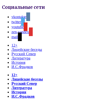
Социальные сети
vkontakte
twitter
youtube
zen-yandex
mail
12+
Лицейские беседы
Русский Север
Литература
История
И.С.Фрадков
12+
Лицейские беседы
Русский Север
Литература
История
И.С.Фрадков