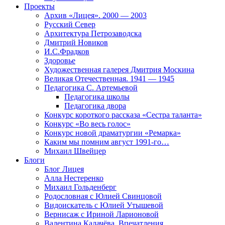
Проекты
Архив «Лицея». 2000 — 2003
Русский Север
Архитектура Петрозаводска
Дмитрий Новиков
И.С.Фрадков
Здоровье
Художественная галерея Дмитрия Москина
Великая Отечественная. 1941 — 1945
Педагогика С. Артемьевой
Педагогика школы
Педагогика двора
Конкурс короткого рассказа «Сестра таланта»
Конкурс «Во весь голос»
Конкурс новой драматургии «Ремарка»
Каким мы помним август 1991-го…
Михаил Швейцер
Блоги
Блог Лицея
Алла Нестеренко
Михаил Гольденберг
Родословная с Юлией Свинцовой
Видоискатель с Юлией Утышевой
Вернисаж с Ириной Ларионовой
Валентина Калачёва. Впечатления