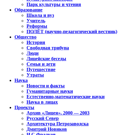
Парк культуры и чтения
Образование
Школа и вуз
Учитель
Реформы
ПОЛЁТ (научно-педагогический вестник)
Общество
История
Свободная трибуна
Люди
Лицейские беседы
Семья и дети
Путешествие
Утраты
Наука
Новости и факты
Гуманитарные науки
Естественно-математические науки
Наука в лицах
Проекты
Архив «Лицея». 2000 — 2003
Русский Север
Архитектура Петрозаводска
Дмитрий Новиков
И.С.Фрадков