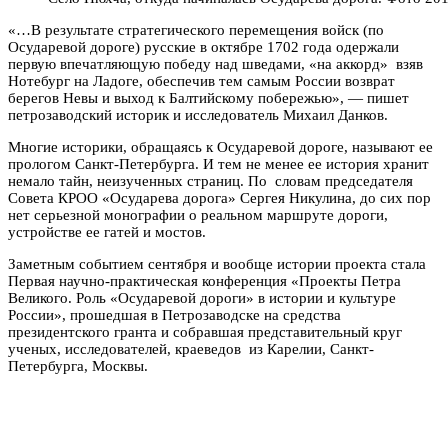
«…В результате стратегического перемещения войск (по
Осударевой дороге) русские в октябре 1702 года одержали
первую впечатляющую победу над шведами, «на аккорд» взяв
Нотебург на Ладоге, обеспечив тем самым России возврат
берегов Невы и выход к Балтийскому побережью», — пишет
петрозаводский историк и исследователь Михаил Данков.
Многие историки, обращаясь к Осударевой дороге, называют ее
прологом Санкт-Петербурга. И тем не менее ее история хранит
немало тайн, неизученных страниц. По словам председателя
Совета КРОО «Осударева дорога» Сергея Никулина, до сих пор
нет серьезной монографии о реальном маршруте дороги,
устройстве ее гатей и мостов.
Заметным событием сентября и вообще истории проекта стала
Первая научно-практическая конференция «Проекты Петра
Великого. Роль «Осударевой дороги» в истории и культуре
России», прошедшая в Петрозаводске на средства
президентского гранта и собравшая представительный круг
ученых, исследователей, краеведов из Карелии, Санкт-
Петербурга, Москвы.