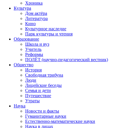
Хроника
Культура
Дом актёра
Литература
Кино
Культурное наследие
Парк культуры и чтения
Образование
Школа и вуз
Учитель
Реформы
ПОЛЁТ (научно-педагогический вестник)
Общество
История
Свободная трибуна
Люди
Лицейские беседы
Семья и дети
Путешествие
Утраты
Наука
Новости и факты
Гуманитарные науки
Естественно-математические науки
Наука в лицах