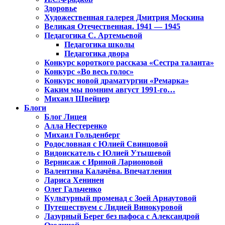
Здоровье
Художественная галерея Дмитрия Москина
Великая Отечественная. 1941 — 1945
Педагогика С. Артемьевой
Педагогика школы
Педагогика двора
Конкурс короткого рассказа «Сестра таланта»
Конкурс «Во весь голос»
Конкурс новой драматургии «Ремарка»
Каким мы помним август 1991-го…
Михаил Швейцер
Блоги
Блог Лицея
Алла Нестеренко
Михаил Гольденберг
Родословная с Юлией Свинцовой
Видоискатель с Юлией Утышевой
Вернисаж с Ириной Ларионовой
Валентина Калачёва. Впечатления
Лариса Хенинен
Олег Гальченко
Культурный променад с Зоей Арнаутовой
Путешествуем с Лидией Винокуровой
Лазурный Берег без пафоса с Александрой