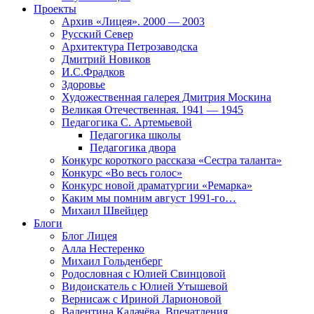
Проекты
Архив «Лицея». 2000 — 2003
Русский Север
Архитектура Петрозаводска
Дмитрий Новиков
И.С.Фрадков
Здоровье
Художественная галерея Дмитрия Москина
Великая Отечественная. 1941 — 1945
Педагогика С. Артемьевой
Педагогика школы
Педагогика двора
Конкурс короткого рассказа «Сестра таланта»
Конкурс «Во весь голос»
Конкурс новой драматургии «Ремарка»
Каким мы помним август 1991-го…
Михаил Швейцер
Блоги
Блог Лицея
Алла Нестеренко
Михаил Гольденберг
Родословная с Юлией Свинцовой
Видоискатель с Юлией Утышевой
Вернисаж с Ириной Ларионовой
Валентина Калачёва. Впечатления