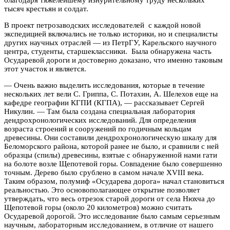
тысяч крестьян и солдат
.
В проект петрозаводских исследователей с каждой новой
экспедицией включались не только историки, но и специалисты
других научных отраслей — из ПетрГУ, Карельского научного
центра, студенты, старшеклассники. Была обнаружена часть
Осударевой дороги и достоверно доказано, что именно таковым
этот участок и является.
— Очень важно выделить исследования, которые в течение
нескольких лет вели С. Гриппа, С. Потахин, А. Шелехов еще на
кафедре географии КГПИ (КГПА), — рассказывает Сергей
Никулин. — Там была создана специальная лаборатория
дендрохронологических исследований. Для определения
возраста строений и сооружений по годичным кольцам
древесины. Они составили дендрохронологическую шкалу для
Беломорского района, которой ранее не было, и сравнили с ней
образцы (спилы) древесины, взятые с обнаруженной нами гати
на болоте возле Щепотевой горы. Совпадение было совершенно
точным. Дерево было срублено в самом начале XVIII века.
Таким образом, полумиф «Осударева дорога» начал становиться
реальностью. Это основополагающее открытие позволяет
утверждать, что весь отрезок старой дороги от села Нюхча до
Щепотевой горы (около 20 километров) можно считать
Осударевой дорогой. Это исследование было самым серьезным
научным, лабораторным исследованием, в отличие от нашего