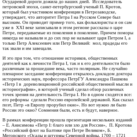
Осударевой дороги дожила до наших дней. Исследователь
петровской эпохи, санкт-петербургский ученый П. Кротов,
который был участником конференции в Петрозаводске,
утверждает, что авторитет Петра I на Русском Севере был
высоким. Он приводит пример того, как фольклористы и он сам
уже в XXI веке записывали в этом регионе рассказы о царе
Петре, передаваемые из поколения в поколение. Причем поморы
никогда не называли и до сих пор не называют царя Петром I, а
только Петр Алексеевич или Петр Великий: мол, прадеды его
так звали и им завещали.
И это при том, что отношение историков, общественных
деятелей как к личности Петра I, так и к его деятельности было
различным за прошедшие века, часто полярным. Не случайно
пленарное заседание конференции открылось докладом доктора
исторических наук, профессора ПетрГУ Александра Пашкова
«Петр I в дореволюционной российской общественной мысли и
историографии», в которой ученый сделал обзор различных
точек зрения на деятельность Петра I. Но в одном сходятся все:
его реформы сделали Россию европейской державой. Как сказал
поэт, Петр «в Европу прорубил окно». Но вот нужно ли было
России это окно? Сомнения были, есть и будут, наверное.
В рамках конференции прошла презентация нескольких изданий
– Е. Анисимова «Петр I: благо или зло для России», П. Кротова
«Российский флот на Балтике при Петре Великом», Б.
Мегорского «Осады и штурмы Северной войны. 1700 – 1721