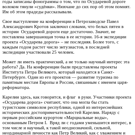
годы записаны фонограммы о том, что по Осударевой дороге
волоком тянули «судёнки». Нюхчане до сих пор об этом помнят.
Им об этом прадеды рассказывали.
Свое выступление на конференции в Петрозаводске Павел
Александрович Кротов заключил словами, что белых пятен в
истории Осударевой дороги еще достаточно. Значит, не
поставлена завершающая точка в ее истории. 16-я экспедиции
проекта «Осударева дорога» – не последняя. Более того, с
каждым годом растет число энтузиастов, в последней
экспедиции участвовали 25 человек.
Может ли иметь практический, а не только научный интерес эта
работа? Да. На конференции были представлены проекты
Института Петра Великого, который находится в Санкт-
Петербурге. Один из его проектов — развитие туризма по
памятным местам Европы и России, связанным с именем царя-
реформатора.
Карелии здесь, как говорится, и флаг в руки. Участники проекта
«Осударева дорога» считают, что она могла бы стать
туристским символом республики, одной из интереснейших
исторических достопримечательностей Карелии. Наряду с
первым российским курортом «Марциальные воды»,
основанным Петром I. Вряд ли с годами уменьшится интерес, в
том числе и научный, к такой неоднозначной, сильной,
неординарной личности как Петр Великий, как с уважением и