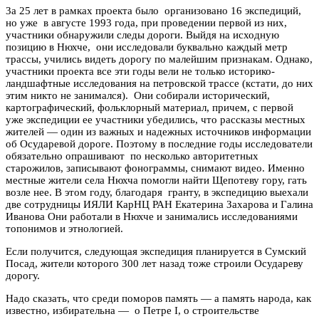
3а 25 лет в рамках проекта было организовано 16 экспедиций,
но уже в августе 1993 года, при проведении первой из них,
участники обнаружили следы дороги. Выйдя на исходную
позицию в Нюхче, они исследовали буквально каждый метр
трассы, учились видеть дорогу по малейшим признакам. Однако,
участники проекта все эти годы вели не только историко-
ландшафтные исследования на петровской трассе (кстати, до них
этим никто не занимался). Они собирали исторический,
картографический, фольклорный материал, причем, с первой
уже экспедиции ее участники убедились, что рассказы местных
жителей — один из важных и надежных источников информации
об Осударевой дороге. Поэтому в последние годы исследователи
обязательно опрашивают по несколько авторитетных
старожилов, записывают фонограммы, снимают видео. Именно
местные жители села Нюхча помогли найти Щепотеву гору, гать
возле нее. В этом году, благодаря гранту, в экспедицию выехали
две сотрудницы ИЯЛИ КарНЦ РАН Екатерина Захарова и Галина
Иванова Они работали в Нюхче и занимались исследованиями
топонимов и этнологией.
Если получится, следующая экспедиция планируется в Сумский
Посад, жители которого 300 лет назад тоже строили Осудареву
дорогу.
Надо сказать, что среди поморов память — а память народа, как
известно, избирательна — о Петре I, о строительстве