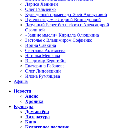
Лариса Хенинен
Олег Гальченко
Культурный променад с Зоей Арнаутовой
Путешествуем с Лидией Винокуровой
Лазурный Берег без пафоса с Александрой
Озолиной
«Задние мысли» Кирилла Олюшкина
Застолье с Владимиром Софиенко
Ирина Савкина
Светлана Артемьева
Наталья Мешкова
Владимир Берштейн
Екатерина Габалова
Олег Липовецкий
Илона Румянцева
Афиша
Новости
Анонс
Хроника
Культура
Дом актёра
Литература
Кино
Культурное наследие