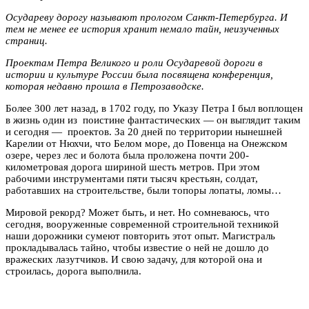
Осудареву дорогу называют прологом Санкт-Петербурга. И
тем не менее ее история хранит немало тайн, неизученных
страниц.
Проектам Петра Великого и роли Осударевой дороги в
истории и культуре России была посвящена конференция,
которая недавно прошла в Петрозаводске.
Более 300 лет назад, в 1702 году, по Указу Петра I был воплощен
в жизнь один из поистине фантастических — он выглядит таким
и сегодня — проектов. За 20 дней по территории нынешней
Карелии от Нюхчи, что Белом море, до Повенца на Онежском
озере, через лес и болота была проложена почти 200-
километровая дорога шириной шесть метров. При этом
рабочими инструментами пяти тысяч крестьян, солдат,
работавших на строительстве, были топоры лопаты, ломы…
Мировой рекорд? Может быть, и нет. Но сомневаюсь, что
сегодня, вооруженные современной строительной техникой
наши дорожники сумеют повторить этот опыт. Магистраль
прокладывалась тайно, чтобы известие о ней не дошло до
вражеских лазутчиков. И свою задачу, для которой она и
строилась, дорога выполнила.