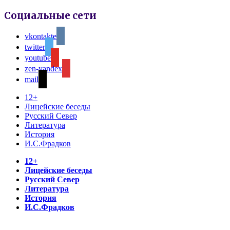
Социальные сети
vkontakte
twitter
youtube
zen-yandex
mail
12+
Лицейские беседы
Русский Север
Литература
История
И.С.Фрадков
12+
Лицейские беседы
Русский Север
Литература
История
И.С.Фрадков