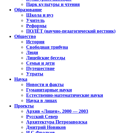
Парк культуры и чтения
Образование
Школа и вуз
Учитель
Реформы
ПОЛЁТ (научно-педагогический вестник)
Общество
История
Свободная трибуна
Люди
Лицейские беседы
Семья и дети
Путешествие
Утраты
Наука
Новости и факты
Гуманитарные науки
Естественно-математические науки
Наука в лицах
Проекты
Архив «Лицея». 2000 — 2003
Русский Север
Архитектура Петрозаводска
Дмитрий Новиков
И.С.Фрадков