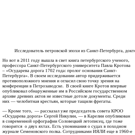
Исследователь петровской эпохи из Санкт-Петербурга, док
Но вот в 2011 году вышла в свет книга петербургского ученого,
профессора Санкт-Петербургского университета Павла Кротова
– «Осударева дорога 1702 года: пролог основания Санкт-
Петербурга». В своем исследовании автор придерживается
противоположного мнения и огласил свою точку зрения на
конференции в Петрозаводске. В своей книге Кротов впервые
опубликовал обнаруженные им в Российском государственном
архиве древних актов не известные дотоле документы. Среди
них — челобитная крестьян, которые тащили фрегаты.
— Кроме того, — рассказал уже председатель совета КРОО
«Осударева дорога» Сергей Никулин, — в Карелии опубликован
в современной орфографии Соловецкий летописец, где тоже
говорится о двух яхтах. Есть упоминания о судах в походном
журнале Семеновского полка. Сотрудниками ИЯЛИ еще в 1960-е