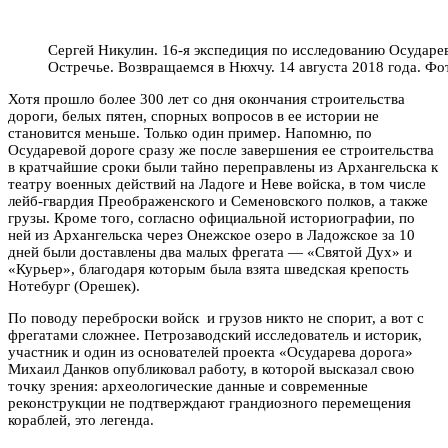
Сергей Никулин. 16-я экспедиция по исследованию Осударе
Остречье. Возвращаемся в Нюхчу. 14 августа 2018 года. Фо
Хотя прошло более 300 лет со дня окончания строительства
дороги, белых пятен, спорных вопросов в ее истории не
становится меньше. Только один пример. Напомню, по
Осударевой дороге сразу же после завершения ее строительства
в кратчайшие сроки были тайно переправлены из Архангельска к
театру военных действий на Ладоге и Неве войска, в том числе
лейб-гвардия Преображенского и Семеновского полков, а также
грузы. Кроме того, согласно официальной историографии, по
ней из Архангельска через Онежское озеро в Ладожское за 10
дней были доставлены два малых фрегата — «Святой Дух» и
«Курьер», благодаря которым была взята шведская крепость
Нотебург (
Орешек
).
По поводу переброски войск и грузов никто не спорит, а вот с
фрегатами сложнее. Петрозаводский исследователь и историк,
участник и один из основателей проекта «Осударева дорога»
Михаил Данков опубликовал работу, в которой высказал свою
точку зрения: археологические данные и современные
реконструкции не подтверждают грандиозного перемещения
кораблей, это легенда.