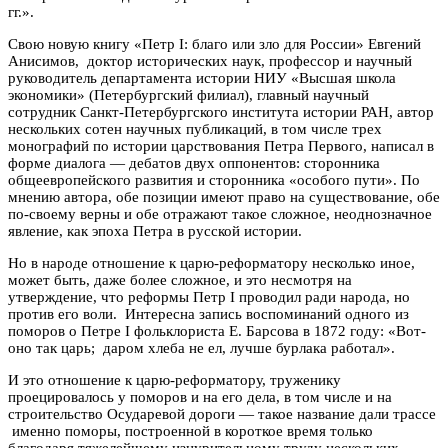
гг.».
Свою новую книгу «Петр I: благо или зло для России» Евгений
Анисимов, доктор исторических наук, профессор и научный
руководитель департамента истории НИУ «Высшая школа
экономики» (Петербургский филиал), главный научный
сотрудник Санкт-Петербургского института истории РАН, автор
нескольких сотен научных публикаций, в том числе трех
монографий по истории царствования Петра Первого, написал в
форме диалога — дебатов двух оппонентов: сторонника
общеевропейского развития и сторонника «особого пути». По
мнению автора, обе позиции имеют право на существование, обе
по-своему верны и обе отражают такое сложное, неоднозначное
явление, как эпоха Петра в русской истории.
Но в народе отношение к царю-реформатору несколько иное,
может быть, даже более сложное, и это несмотря на
утверждение, что реформы Петр I проводил ради народа, но
против его воли. Интересна запись воспоминаний одного из
поморов о Петре I фольклориста Е. Барсова в 1872 году: «Вот-
оно так царь; даром хлеба не ел, лучше бурлака работал».
И это отношение к царю-реформатору, труженику
проецировалось у поморов и на его дела, в том числе и на
строительство Осударевой дороги — такое название дали трассе
именно поморы, построенной в короткое время только
благодаря тяжелейшему изнурительному труду нескольких