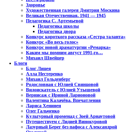
Здоровье
Художественная галерея Дмитрия Москина
Великая Отечественная. 1941 — 1945
Педагогика С. Артемьевой
Педагогика школы
Педагогика двора
Конкурс короткого рассказа «Сестра таланта»
Конкурс «Во весь голос»
Конкурс новой драматургии «Ремарка»
Каким мы помним август 1991-го…
Михаил Швейцер
Блоги
Блог Лицея
Алла Нестеренко
Михаил Гольденберг
Родословная с Юлией Свинцовой
Видоискатель с Юлией Утышевой
Вернисаж с Ириной Ларионовой
Валентина Калачёва. Впечатления
Лариса Хенинен
Олег Гальченко
Культурный променад с Зоей Арнаутовой
Путешествуем с Лидией Винокуровой
Лазурный Берег без пафоса с Александрой