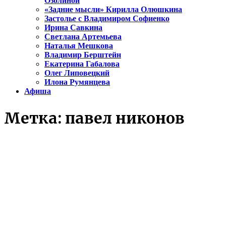
Озолиной
«Задние мысли» Кирилла Олюшкина
Застолье с Владимиром Софиенко
Ирина Савкина
Светлана Артемьева
Наталья Мешкова
Владимир Берштейн
Екатерина Габалова
Олег Липовецкий
Илона Румянцева
Афиша
Метка:
павел никонов