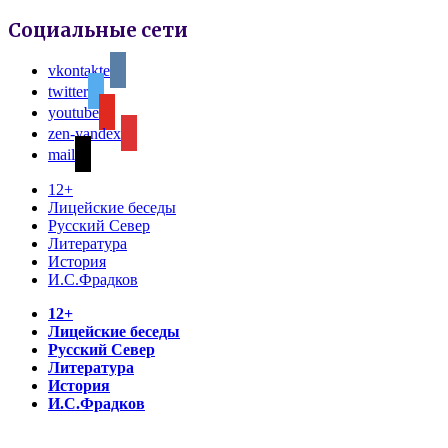
Социальные сети
vkontakte
twitter
youtube
zen-yandex
mail
12+
Лицейские беседы
Русский Север
Литература
История
И.С.Фрадков
12+
Лицейские беседы
Русский Север
Литература
История
И.С.Фрадков