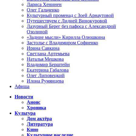
Лариса Хенинен
Олег Гальченко
Культурный променад с Зоей Арнаутовой
Путешествуем с Лидией Винокуровой
Лазурный Берег без пафоса с Александрой
Озолиной
«Задние мысли» Кирилла Олюшкина
Застолье с Владимиром Софиенко
Ирина Савкина
Светлана Артемьева
Наталья Мешкова
Владимир Берштейн
Екатерина Габалова
Олег Липовецкий
Илона Румянцева
Афиша
Новости
Анонс
Хроника
Культура
Дом актёра
Литература
Кино
Культурное наследие