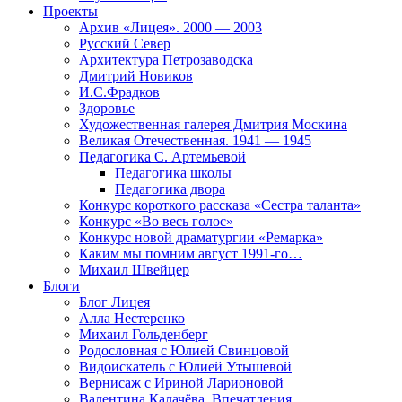
Проекты
Архив «Лицея». 2000 — 2003
Русский Север
Архитектура Петрозаводска
Дмитрий Новиков
И.С.Фрадков
Здоровье
Художественная галерея Дмитрия Москина
Великая Отечественная. 1941 — 1945
Педагогика С. Артемьевой
Педагогика школы
Педагогика двора
Конкурс короткого рассказа «Сестра таланта»
Конкурс «Во весь голос»
Конкурс новой драматургии «Ремарка»
Каким мы помним август 1991-го…
Михаил Швейцер
Блоги
Блог Лицея
Алла Нестеренко
Михаил Гольденберг
Родословная с Юлией Свинцовой
Видоискатель с Юлией Утышевой
Вернисаж с Ириной Ларионовой
Валентина Калачёва. Впечатления