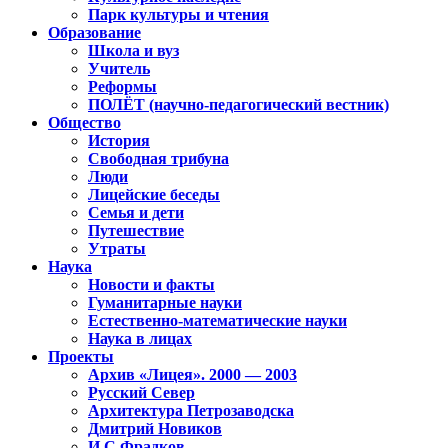
Парк культуры и чтения
Образование
Школа и вуз
Учитель
Реформы
ПОЛЁТ (научно-педагогический вестник)
Общество
История
Свободная трибуна
Люди
Лицейские беседы
Семья и дети
Путешествие
Утраты
Наука
Новости и факты
Гуманитарные науки
Естественно-математические науки
Наука в лицах
Проекты
Архив «Лицея». 2000 — 2003
Русский Север
Архитектура Петрозаводска
Дмитрий Новиков
И.С.Фрадков