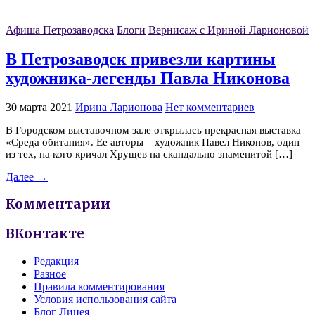
Афиша Петрозаводска
Блоги
Вернисаж с Ириной Ларионовой
В Петрозаводск привезли картины
художника-легенды Павла Никонова
30 марта 2021
Ирина Ларионова
Нет комментариев
В Городском выставочном зале открылась прекрасная выставка
«Среда обитания». Ее авторы – художник Павел Никонов, один
из тех, на кого кричал Хрущев на скандально знаменитой […]
Далее →
Комментарии
ВКонтакте
Редакция
Разное
Правила комментирования
Условия использования сайта
Блог Лицея