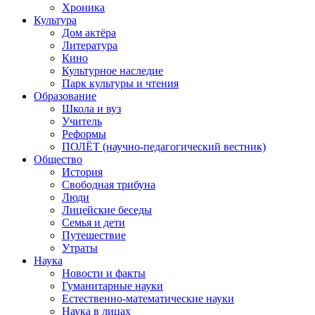
Хроника
Культура
Дом актёра
Литература
Кино
Культурное наследие
Парк культуры и чтения
Образование
Школа и вуз
Учитель
Реформы
ПОЛЁТ (научно-педагогический вестник)
Общество
История
Свободная трибуна
Люди
Лицейские беседы
Семья и дети
Путешествие
Утраты
Наука
Новости и факты
Гуманитарные науки
Естественно-математические науки
Наука в лицах