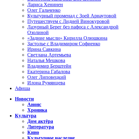
Лариса Хенинен
Олег Гальченко
Культурный променад с Зоей Арнаутовой
Путешествуем с Лидией Винокуровой
Лазурный Берег без пафоса с Александрой
Озолиной
«Задние мысли» Кирилла Олюшкина
Застолье с Владимиром Софиенко
Ирина Савкина
Светлана Артемьева
Наталья Мешкова
Владимир Берштейн
Екатерина Габалова
Олег Липовецкий
Илона Румянцева
Афиша
Новости
Анонс
Хроника
Культура
Дом актёра
Литература
Кино
Культурное наследие