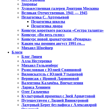
Здоровье
Художественная галерея Дмитрия Москина
Великая Отечественная. 1941 — 1945
Педагогика С. Артемьевой
Педагогика школы
Педагогика двора
Конкурс короткого рассказа «Сестра таланта»
Конкурс «Во весь голос»
Конкурс новой драматургии «Ремарка»
Каким мы помним август 1991-го…
Михаил Швейцер
Блоги
Блог Лицея
Алла Нестеренко
Михаил Гольденберг
Родословная с Юлией Свинцовой
Видоискатель с Юлией Утышевой
Вернисаж с Ириной Ларионовой
Валентина Калачёва. Впечатления
Лариса Хенинен
Олег Гальченко
Культурный променад с Зоей Арнаутовой
Путешествуем с Лидией Винокуровой
Лазурный Берег без пафоса с Александрой