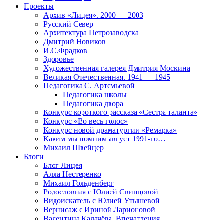
Проекты
Архив «Лицея». 2000 — 2003
Русский Север
Архитектура Петрозаводска
Дмитрий Новиков
И.С.Фрадков
Здоровье
Художественная галерея Дмитрия Москина
Великая Отечественная. 1941 — 1945
Педагогика С. Артемьевой
Педагогика школы
Педагогика двора
Конкурс короткого рассказа «Сестра таланта»
Конкурс «Во весь голос»
Конкурс новой драматургии «Ремарка»
Каким мы помним август 1991-го…
Михаил Швейцер
Блоги
Блог Лицея
Алла Нестеренко
Михаил Гольденберг
Родословная с Юлией Свинцовой
Видоискатель с Юлией Утышевой
Вернисаж с Ириной Ларионовой
Валентина Калачёва. Впечатления