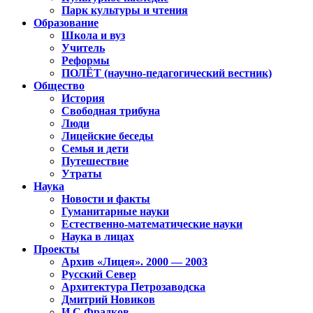
Парк культуры и чтения
Образование
Школа и вуз
Учитель
Реформы
ПОЛЁТ (научно-педагогический вестник)
Общество
История
Свободная трибуна
Люди
Лицейские беседы
Семья и дети
Путешествие
Утраты
Наука
Новости и факты
Гуманитарные науки
Естественно-математические науки
Наука в лицах
Проекты
Архив «Лицея». 2000 — 2003
Русский Север
Архитектура Петрозаводска
Дмитрий Новиков
И.С.Фрадков