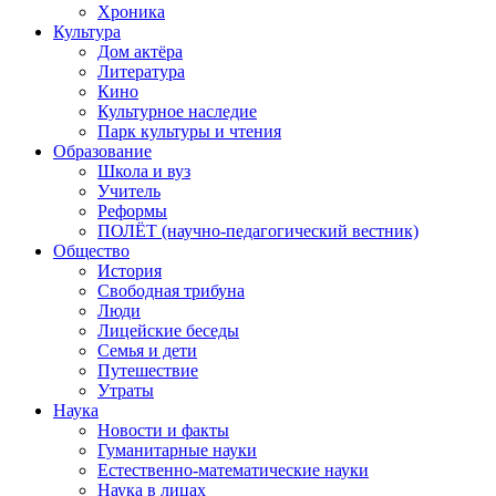
Хроника
Культура
Дом актёра
Литература
Кино
Культурное наследие
Парк культуры и чтения
Образование
Школа и вуз
Учитель
Реформы
ПОЛЁТ (научно-педагогический вестник)
Общество
История
Свободная трибуна
Люди
Лицейские беседы
Семья и дети
Путешествие
Утраты
Наука
Новости и факты
Гуманитарные науки
Естественно-математические науки
Наука в лицах