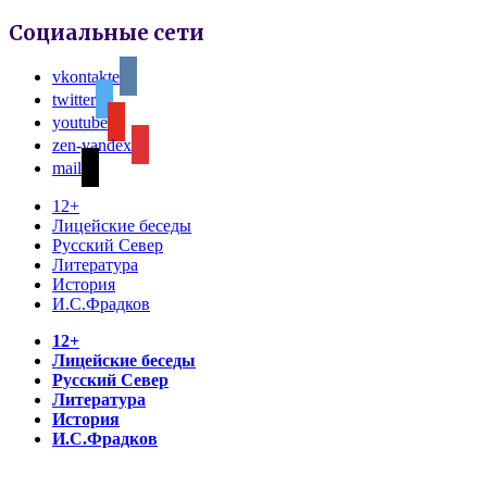
Социальные сети
vkontakte
twitter
youtube
zen-yandex
mail
12+
Лицейские беседы
Русский Север
Литература
История
И.С.Фрадков
12+
Лицейские беседы
Русский Север
Литература
История
И.С.Фрадков