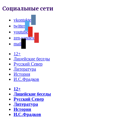
Социальные сети
vkontakte
twitter
youtube
zen-yandex
mail
12+
Лицейские беседы
Русский Север
Литература
История
И.С.Фрадков
12+
Лицейские беседы
Русский Север
Литература
История
И.С.Фрадков