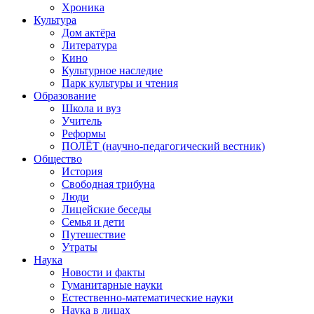
Хроника
Культура
Дом актёра
Литература
Кино
Культурное наследие
Парк культуры и чтения
Образование
Школа и вуз
Учитель
Реформы
ПОЛЁТ (научно-педагогический вестник)
Общество
История
Свободная трибуна
Люди
Лицейские беседы
Семья и дети
Путешествие
Утраты
Наука
Новости и факты
Гуманитарные науки
Естественно-математические науки
Наука в лицах