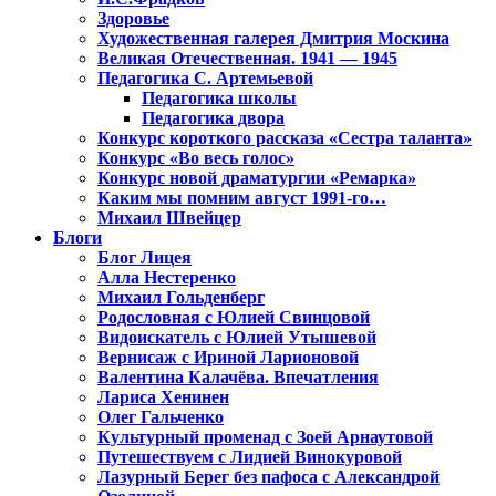
Здоровье
Художественная галерея Дмитрия Москина
Великая Отечественная. 1941 — 1945
Педагогика С. Артемьевой
Педагогика школы
Педагогика двора
Конкурс короткого рассказа «Сестра таланта»
Конкурс «Во весь голос»
Конкурс новой драматургии «Ремарка»
Каким мы помним август 1991-го…
Михаил Швейцер
Блоги
Блог Лицея
Алла Нестеренко
Михаил Гольденберг
Родословная с Юлией Свинцовой
Видоискатель с Юлией Утышевой
Вернисаж с Ириной Ларионовой
Валентина Калачёва. Впечатления
Лариса Хенинен
Олег Гальченко
Культурный променад с Зоей Арнаутовой
Путешествуем с Лидией Винокуровой
Лазурный Берег без пафоса с Александрой