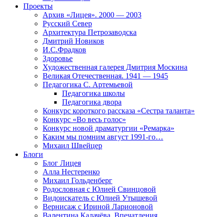
Проекты
Архив «Лицея». 2000 — 2003
Русский Север
Архитектура Петрозаводска
Дмитрий Новиков
И.С.Фрадков
Здоровье
Художественная галерея Дмитрия Москина
Великая Отечественная. 1941 — 1945
Педагогика С. Артемьевой
Педагогика школы
Педагогика двора
Конкурс короткого рассказа «Сестра таланта»
Конкурс «Во весь голос»
Конкурс новой драматургии «Ремарка»
Каким мы помним август 1991-го…
Михаил Швейцер
Блоги
Блог Лицея
Алла Нестеренко
Михаил Гольденберг
Родословная с Юлией Свинцовой
Видоискатель с Юлией Утышевой
Вернисаж с Ириной Ларионовой
Валентина Калачёва. Впечатления