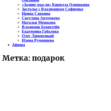
Озолиной
«Задние мысли» Кирилла Олюшкина
Застолье с Владимиром Софиенко
Ирина Савкина
Светлана Артемьева
Наталья Мешкова
Владимир Берштейн
Екатерина Габалова
Олег Липовецкий
Илона Румянцева
Афиша
Метка:
подарок