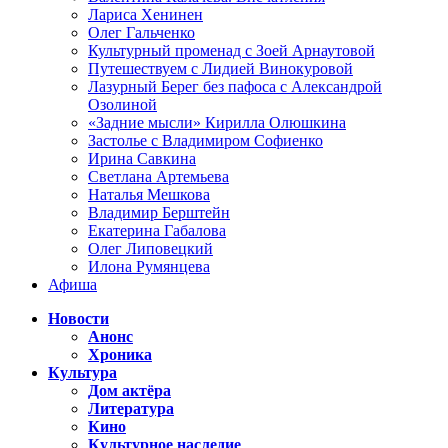
Лариса Хенинен
Олег Гальченко
Культурный променад с Зоей Арнаутовой
Путешествуем с Лидией Винокуровой
Лазурный Берег без пафоса с Александрой
Озолиной
«Задние мысли» Кирилла Олюшкина
Застолье с Владимиром Софиенко
Ирина Савкина
Светлана Артемьева
Наталья Мешкова
Владимир Берштейн
Екатерина Габалова
Олег Липовецкий
Илона Румянцева
Афиша
Новости
Анонс
Хроника
Культура
Дом актёра
Литература
Кино
Культурное наследие