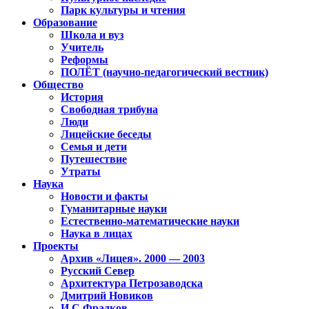
Парк культуры и чтения
Образование
Школа и вуз
Учитель
Реформы
ПОЛЁТ (научно-педагогический вестник)
Общество
История
Свободная трибуна
Люди
Лицейские беседы
Семья и дети
Путешествие
Утраты
Наука
Новости и факты
Гуманитарные науки
Естественно-математические науки
Наука в лицах
Проекты
Архив «Лицея». 2000 — 2003
Русский Север
Архитектура Петрозаводска
Дмитрий Новиков
И.С.Фрадков