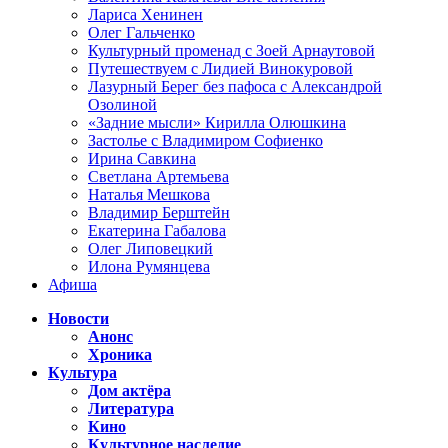
Лариса Хенинен
Олег Гальченко
Культурный променад с Зоей Арнаутовой
Путешествуем с Лидией Винокуровой
Лазурный Берег без пафоса с Александрой
Озолиной
«Задние мысли» Кирилла Олюшкина
Застолье с Владимиром Софиенко
Ирина Савкина
Светлана Артемьева
Наталья Мешкова
Владимир Берштейн
Екатерина Габалова
Олег Липовецкий
Илона Румянцева
Афиша
Новости
Анонс
Хроника
Культура
Дом актёра
Литература
Кино
Культурное наследие