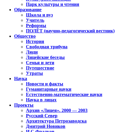
Парк культуры и чтения
Образование
Школа и вуз
Учитель
Реформы
ПОЛЁТ (научно-педагогический вестник)
Общество
История
Свободная трибуна
Люди
Лицейские беседы
Семья и дети
Путешествие
Утраты
Наука
Новости и факты
Гуманитарные науки
Естественно-математические науки
Наука в лицах
Проекты
Архив «Лицея». 2000 — 2003
Русский Север
Архитектура Петрозаводска
Дмитрий Новиков
И.С.Фрадков