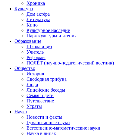
Хроника
Культура
Дом актёра
Литература
Кино
Культурное наследие
Парк культуры и чтения
Образование
Школа и вуз
Учитель
Реформы
ПОЛЁТ (научно-педагогический вестник)
Общество
История
Свободная трибуна
Люди
Лицейские беседы
Семья и дети
Путешествие
Утраты
Наука
Новости и факты
Гуманитарные науки
Естественно-математические науки
Наука в лицах