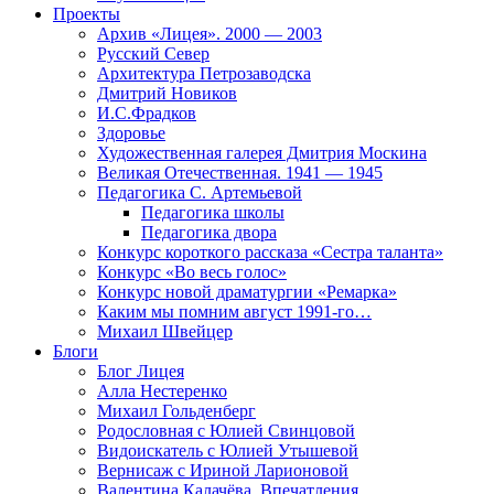
Проекты
Архив «Лицея». 2000 — 2003
Русский Север
Архитектура Петрозаводска
Дмитрий Новиков
И.С.Фрадков
Здоровье
Художественная галерея Дмитрия Москина
Великая Отечественная. 1941 — 1945
Педагогика С. Артемьевой
Педагогика школы
Педагогика двора
Конкурс короткого рассказа «Сестра таланта»
Конкурс «Во весь голос»
Конкурс новой драматургии «Ремарка»
Каким мы помним август 1991-го…
Михаил Швейцер
Блоги
Блог Лицея
Алла Нестеренко
Михаил Гольденберг
Родословная с Юлией Свинцовой
Видоискатель с Юлией Утышевой
Вернисаж с Ириной Ларионовой
Валентина Калачёва. Впечатления