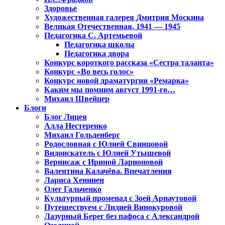
Здоровье
Художественная галерея Дмитрия Москина
Великая Отечественная. 1941 — 1945
Педагогика С. Артемьевой
Педагогика школы
Педагогика двора
Конкурс короткого рассказа «Сестра таланта»
Конкурс «Во весь голос»
Конкурс новой драматургии «Ремарка»
Каким мы помним август 1991-го…
Михаил Швейцер
Блоги
Блог Лицея
Алла Нестеренко
Михаил Гольденберг
Родословная с Юлией Свинцовой
Видоискатель с Юлией Утышевой
Вернисаж с Ириной Ларионовой
Валентина Калачёва. Впечатления
Лариса Хенинен
Олег Гальченко
Культурный променад с Зоей Арнаутовой
Путешествуем с Лидией Винокуровой
Лазурный Берег без пафоса с Александрой