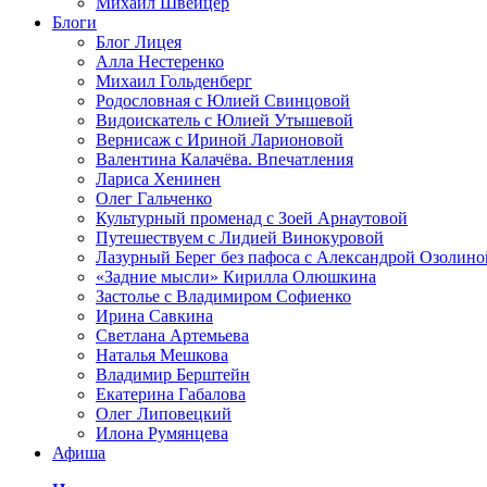
Михаил Швейцер
Блоги
Блог Лицея
Алла Нестеренко
Михаил Гольденберг
Родословная с Юлией Свинцовой
Видоискатель с Юлией Утышевой
Вернисаж с Ириной Ларионовой
Валентина Калачёва. Впечатления
Лариса Хенинен
Олег Гальченко
Культурный променад с Зоей Арнаутовой
Путешествуем с Лидией Винокуровой
Лазурный Берег без пафоса с Александрой Озолино
«Задние мысли» Кирилла Олюшкина
Застолье с Владимиром Софиенко
Ирина Савкина
Светлана Артемьева
Наталья Мешкова
Владимир Берштейн
Екатерина Габалова
Олег Липовецкий
Илона Румянцева
Афиша