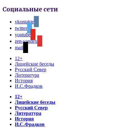
Социальные сети
vkontakte
twitter
youtube
zen-yandex
mail
12+
Лицейские беседы
Русский Север
Литература
История
И.С.Фрадков
12+
Лицейские беседы
Русский Север
Литература
История
И.С.Фрадков