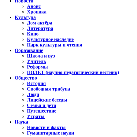
Новости
Анонс
Хроника
Культура
Дом актёра
Литература
Кино
Культурное наследие
Парк культуры и чтения
Образование
Школа и вуз
Учитель
Реформы
ПОЛЁТ (научно-педагогический вестник)
Общество
История
Свободная трибуна
Люди
Лицейские беседы
Семья и дети
Путешествие
Утраты
Наука
Новости и факты
Гуманитарные науки