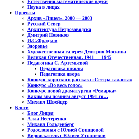
Естественно-математические науки
Наука в лицах
Проекты
Архив «Лицея». 2000 — 2003
Русский Север
Архитектура Петрозаводска
Дмитрий Новиков
И.С.Фрадков
Здоровье
Художественная галерея Дмитрия Москина
Великая Отечественная. 1941 — 1945
Педагогика С. Артемьевой
Педагогика школы
Педагогика двора
Конкурс короткого рассказа «Сестра таланта»
Конкурс «Во весь голос»
Конкурс новой драматургии «Ремарка»
Каким мы помним август 1991-го…
Михаил Швейцер
Блоги
Блог Лицея
Алла Нестеренко
Михаил Гольденберг
Родословная с Юлией Свинцовой
Видоискатель с Юлией Утышевой