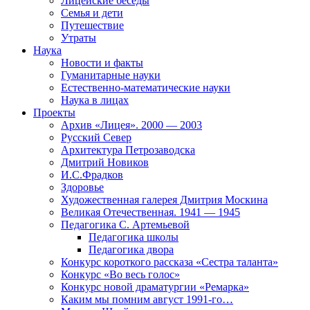
Лицейские беседы
Семья и дети
Путешествие
Утраты
Наука
Новости и факты
Гуманитарные науки
Естественно-математические науки
Наука в лицах
Проекты
Архив «Лицея». 2000 — 2003
Русский Север
Архитектура Петрозаводска
Дмитрий Новиков
И.С.Фрадков
Здоровье
Художественная галерея Дмитрия Москина
Великая Отечественная. 1941 — 1945
Педагогика С. Артемьевой
Педагогика школы
Педагогика двора
Конкурс короткого рассказа «Сестра таланта»
Конкурс «Во весь голос»
Конкурс новой драматургии «Ремарка»
Каким мы помним август 1991-го…