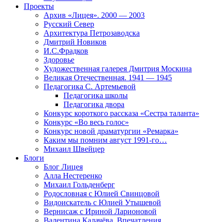
Проекты
Архив «Лицея». 2000 — 2003
Русский Север
Архитектура Петрозаводска
Дмитрий Новиков
И.С.Фрадков
Здоровье
Художественная галерея Дмитрия Москина
Великая Отечественная. 1941 — 1945
Педагогика С. Артемьевой
Педагогика школы
Педагогика двора
Конкурс короткого рассказа «Сестра таланта»
Конкурс «Во весь голос»
Конкурс новой драматургии «Ремарка»
Каким мы помним август 1991-го…
Михаил Швейцер
Блоги
Блог Лицея
Алла Нестеренко
Михаил Гольденберг
Родословная с Юлией Свинцовой
Видоискатель с Юлией Утышевой
Вернисаж с Ириной Ларионовой
Валентина Калачёва. Впечатления