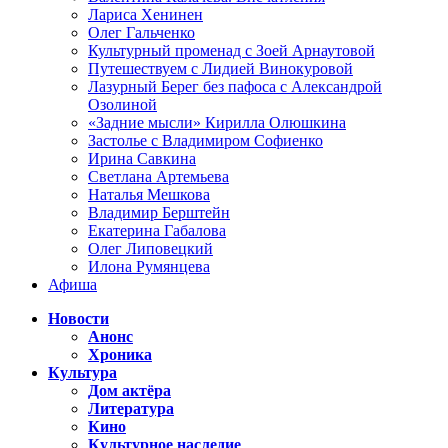
Лариса Хенинен
Олег Гальченко
Культурный променад с Зоей Арнаутовой
Путешествуем с Лидией Винокуровой
Лазурный Берег без пафоса с Александрой
Озолиной
«Задние мысли» Кирилла Олюшкина
Застолье с Владимиром Софиенко
Ирина Савкина
Светлана Артемьева
Наталья Мешкова
Владимир Берштейн
Екатерина Габалова
Олег Липовецкий
Илона Румянцева
Афиша
Новости
Анонс
Хроника
Культура
Дом актёра
Литература
Кино
Культурное наследие