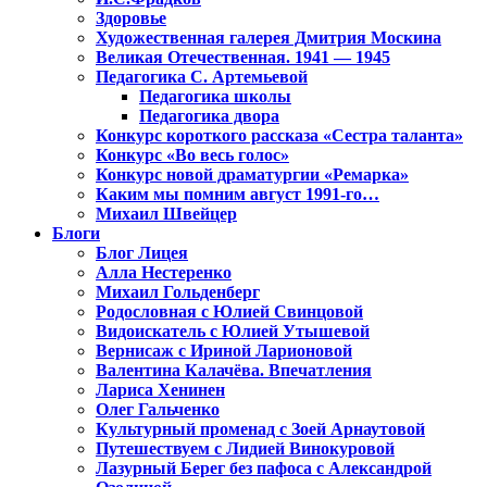
Здоровье
Художественная галерея Дмитрия Москина
Великая Отечественная. 1941 — 1945
Педагогика С. Артемьевой
Педагогика школы
Педагогика двора
Конкурс короткого рассказа «Сестра таланта»
Конкурс «Во весь голос»
Конкурс новой драматургии «Ремарка»
Каким мы помним август 1991-го…
Михаил Швейцер
Блоги
Блог Лицея
Алла Нестеренко
Михаил Гольденберг
Родословная с Юлией Свинцовой
Видоискатель с Юлией Утышевой
Вернисаж с Ириной Ларионовой
Валентина Калачёва. Впечатления
Лариса Хенинен
Олег Гальченко
Культурный променад с Зоей Арнаутовой
Путешествуем с Лидией Винокуровой
Лазурный Берег без пафоса с Александрой