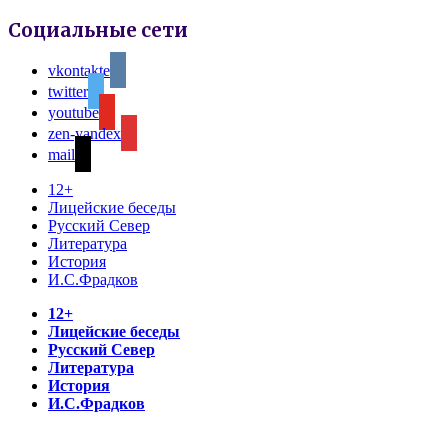
Социальные сети
vkontakte
twitter
youtube
zen-yandex
mail
12+
Лицейские беседы
Русский Север
Литература
История
И.С.Фрадков
12+
Лицейские беседы
Русский Север
Литература
История
И.С.Фрадков