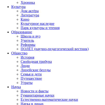
Хроника
Культура
Дом актёра
Литература
Кино
Культурное наследие
Парк культуры и чтения
Образование
Школа и вуз
Учитель
Реформы
ПОЛЁТ (научно-педагогический вестник)
Общество
История
Свободная трибуна
Люди
Лицейские беседы
Семья и дети
Путешествие
Утраты
Наука
Новости и факты
Гуманитарные науки
Естественно-математические науки
Наука в лицах