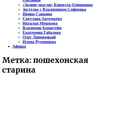
Озолиной
«Задние мысли» Кирилла Олюшкина
Застолье с Владимиром Софиенко
Ирина Савкина
Светлана Артемьева
Наталья Мешкова
Владимир Берштейн
Екатерина Габалова
Олег Липовецкий
Илона Румянцева
Афиша
Метка:
пошехонская
старина