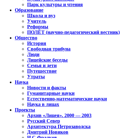
Парк культуры и чтения
Образование
Школа и вуз
Учитель
Реформы
ПОЛЁТ (научно-педагогический вестник)
Общество
История
Свободная трибуна
Люди
Лицейские беседы
Семья и дети
Путешествие
Утраты
Наука
Новости и факты
Гуманитарные науки
Естественно-математические науки
Наука в лицах
Проекты
Архив «Лицея». 2000 — 2003
Русский Север
Архитектура Петрозаводска
Дмитрий Новиков
И.С.Фрадков