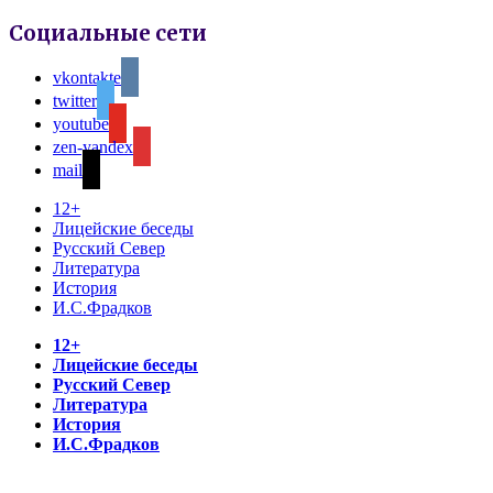
Социальные сети
vkontakte
twitter
youtube
zen-yandex
mail
12+
Лицейские беседы
Русский Север
Литература
История
И.С.Фрадков
12+
Лицейские беседы
Русский Север
Литература
История
И.С.Фрадков