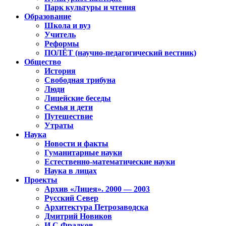
Парк культуры и чтения
Образование
Школа и вуз
Учитель
Реформы
ПОЛЁТ (научно-педагогический вестник)
Общество
История
Свободная трибуна
Люди
Лицейские беседы
Семья и дети
Путешествие
Утраты
Наука
Новости и факты
Гуманитарные науки
Естественно-математические науки
Наука в лицах
Проекты
Архив «Лицея». 2000 — 2003
Русский Север
Архитектура Петрозаводска
Дмитрий Новиков
И.С.Фрадков