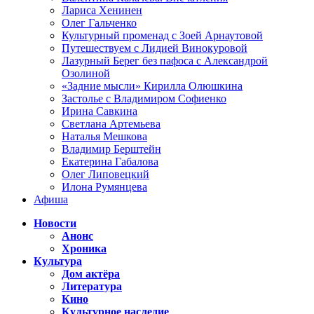
Лариса Хенинен
Олег Гальченко
Культурный променад с Зоей Арнаутовой
Путешествуем с Лидией Винокуровой
Лазурный Берег без пафоса с Александрой
Озолиной
«Задние мысли» Кирилла Олюшкина
Застолье с Владимиром Софиенко
Ирина Савкина
Светлана Артемьева
Наталья Мешкова
Владимир Берштейн
Екатерина Габалова
Олег Липовецкий
Илона Румянцева
Афиша
Новости
Анонс
Хроника
Культура
Дом актёра
Литература
Кино
Культурное наследие