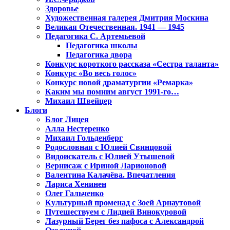
Здоровье
Художественная галерея Дмитрия Москина
Великая Отечественная. 1941 — 1945
Педагогика С. Артемьевой
Педагогика школы
Педагогика двора
Конкурс короткого рассказа «Сестра таланта»
Конкурс «Во весь голос»
Конкурс новой драматургии «Ремарка»
Каким мы помним август 1991-го…
Михаил Швейцер
Блоги
Блог Лицея
Алла Нестеренко
Михаил Гольденберг
Родословная с Юлией Свинцовой
Видоискатель с Юлией Утышевой
Вернисаж с Ириной Ларионовой
Валентина Калачёва. Впечатления
Лариса Хенинен
Олег Гальченко
Культурный променад с Зоей Арнаутовой
Путешествуем с Лидией Винокуровой
Лазурный Берег без пафоса с Александрой