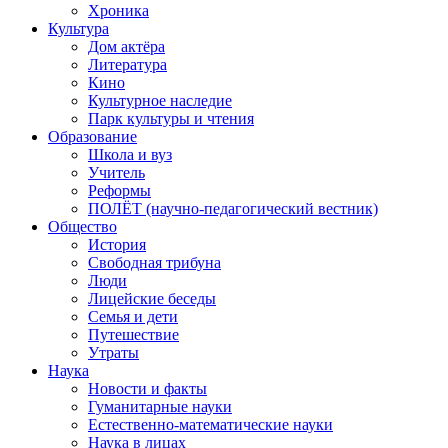
Хроника
Культура
Дом актёра
Литература
Кино
Культурное наследие
Парк культуры и чтения
Образование
Школа и вуз
Учитель
Реформы
ПОЛЁТ (научно-педагогический вестник)
Общество
История
Свободная трибуна
Люди
Лицейские беседы
Семья и дети
Путешествие
Утраты
Наука
Новости и факты
Гуманитарные науки
Естественно-математические науки
Наука в лицах