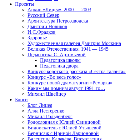
Проекты
Архив «Лицея». 2000 — 2003
Русский Север
Архитектура Петрозаводска
Дмитрий Новиков
И.С.Фрадков
Здоровье
Художественная галерея Дмитрия Москина
Великая Отечественная. 1941 — 1945
Педагогика С. Артемьевой
Педагогика школы
Педагогика двора
Конкурс короткого рассказа «Сестра таланта»
Конкурс «Во весь голос»
Конкурс новой драматургии «Ремарка»
Каким мы помним август 1991-го…
Михаил Швейцер
Блоги
Блог Лицея
Алла Нестеренко
Михаил Гольденберг
Родословная с Юлией Свинцовой
Видоискатель с Юлией Утышевой
Вернисаж с Ириной Ларионовой
Валентина Калачёва. Впечатления