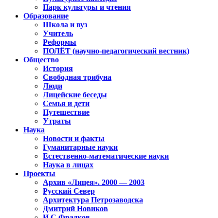
Парк культуры и чтения
Образование
Школа и вуз
Учитель
Реформы
ПОЛЁТ (научно-педагогический вестник)
Общество
История
Свободная трибуна
Люди
Лицейские беседы
Семья и дети
Путешествие
Утраты
Наука
Новости и факты
Гуманитарные науки
Естественно-математические науки
Наука в лицах
Проекты
Архив «Лицея». 2000 — 2003
Русский Север
Архитектура Петрозаводска
Дмитрий Новиков
И.С.Фрадков