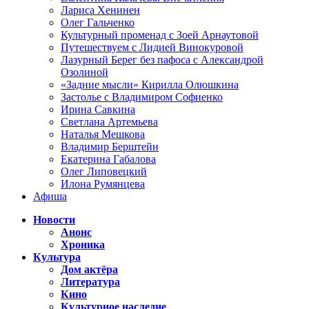
Лариса Хенинен
Олег Гальченко
Культурный променад с Зоей Арнаутовой
Путешествуем с Лидией Винокуровой
Лазурный Берег без пафоса с Александрой
Озолиной
«Задние мысли» Кирилла Олюшкина
Застолье с Владимиром Софиенко
Ирина Савкина
Светлана Артемьева
Наталья Мешкова
Владимир Берштейн
Екатерина Габалова
Олег Липовецкий
Илона Румянцева
Афиша
Новости
Анонс
Хроника
Культура
Дом актёра
Литература
Кино
Культурное наследие