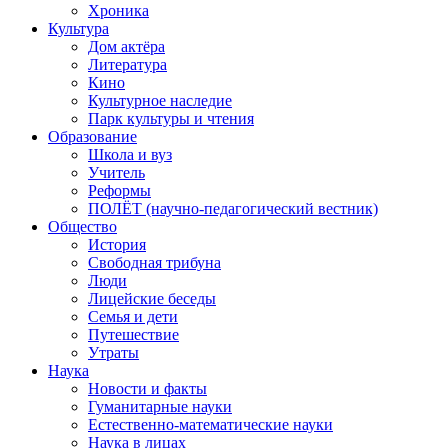
Хроника
Культура
Дом актёра
Литература
Кино
Культурное наследие
Парк культуры и чтения
Образование
Школа и вуз
Учитель
Реформы
ПОЛЁТ (научно-педагогический вестник)
Общество
История
Свободная трибуна
Люди
Лицейские беседы
Семья и дети
Путешествие
Утраты
Наука
Новости и факты
Гуманитарные науки
Естественно-математические науки
Наука в лицах