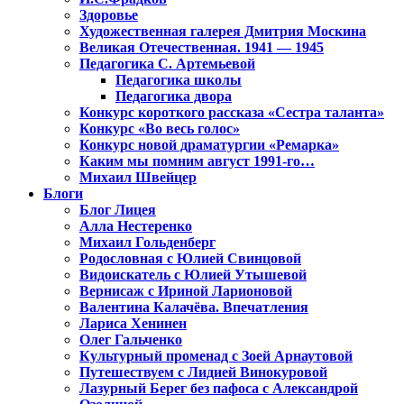
Здоровье
Художественная галерея Дмитрия Москина
Великая Отечественная. 1941 — 1945
Педагогика С. Артемьевой
Педагогика школы
Педагогика двора
Конкурс короткого рассказа «Сестра таланта»
Конкурс «Во весь голос»
Конкурс новой драматургии «Ремарка»
Каким мы помним август 1991-го…
Михаил Швейцер
Блоги
Блог Лицея
Алла Нестеренко
Михаил Гольденберг
Родословная с Юлией Свинцовой
Видоискатель с Юлией Утышевой
Вернисаж с Ириной Ларионовой
Валентина Калачёва. Впечатления
Лариса Хенинен
Олег Гальченко
Культурный променад с Зоей Арнаутовой
Путешествуем с Лидией Винокуровой
Лазурный Берег без пафоса с Александрой