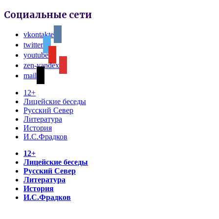
Социальные сети
vkontakte
twitter
youtube
zen-yandex
mail
12+
Лицейские беседы
Русский Север
Литература
История
И.С.Фрадков
12+
Лицейские беседы
Русский Север
Литература
История
И.С.Фрадков