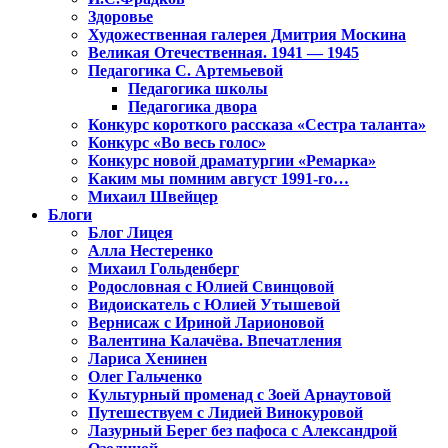
Здоровье
Художественная галерея Дмитрия Москина
Великая Отечественная. 1941 — 1945
Педагогика С. Артемьевой
Педагогика школы
Педагогика двора
Конкурс короткого рассказа «Сестра таланта»
Конкурс «Во весь голос»
Конкурс новой драматургии «Ремарка»
Каким мы помним август 1991-го…
Михаил Швейцер
Блоги
Блог Лицея
Алла Нестеренко
Михаил Гольденберг
Родословная с Юлией Свинцовой
Видоискатель с Юлией Утышевой
Вернисаж с Ириной Ларионовой
Валентина Калачёва. Впечатления
Лариса Хенинен
Олег Гальченко
Культурный променад с Зоей Арнаутовой
Путешествуем с Лидией Винокуровой
Лазурный Берег без пафоса с Александрой