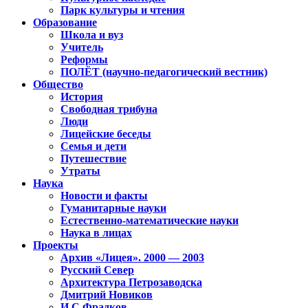
Парк культуры и чтения
Образование
Школа и вуз
Учитель
Реформы
ПОЛЁТ (научно-педагогический вестник)
Общество
История
Свободная трибуна
Люди
Лицейские беседы
Семья и дети
Путешествие
Утраты
Наука
Новости и факты
Гуманитарные науки
Естественно-математические науки
Наука в лицах
Проекты
Архив «Лицея». 2000 — 2003
Русский Север
Архитектура Петрозаводска
Дмитрий Новиков
И.С.Фрадков