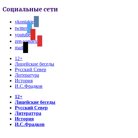
Социальные сети
vkontakte
twitter
youtube
zen-yandex
mail
12+
Лицейские беседы
Русский Север
Литература
История
И.С.Фрадков
12+
Лицейские беседы
Русский Север
Литература
История
И.С.Фрадков