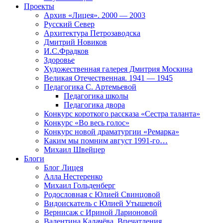
Проекты
Архив «Лицея». 2000 — 2003
Русский Север
Архитектура Петрозаводска
Дмитрий Новиков
И.С.Фрадков
Здоровье
Художественная галерея Дмитрия Москина
Великая Отечественная. 1941 — 1945
Педагогика С. Артемьевой
Педагогика школы
Педагогика двора
Конкурс короткого рассказа «Сестра таланта»
Конкурс «Во весь голос»
Конкурс новой драматургии «Ремарка»
Каким мы помним август 1991-го…
Михаил Швейцер
Блоги
Блог Лицея
Алла Нестеренко
Михаил Гольденберг
Родословная с Юлией Свинцовой
Видоискатель с Юлией Утышевой
Вернисаж с Ириной Ларионовой
Валентина Калачёва. Впечатления