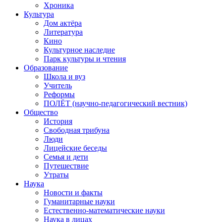
Хроника
Культура
Дом актёра
Литература
Кино
Культурное наследие
Парк культуры и чтения
Образование
Школа и вуз
Учитель
Реформы
ПОЛЁТ (научно-педагогический вестник)
Общество
История
Свободная трибуна
Люди
Лицейские беседы
Семья и дети
Путешествие
Утраты
Наука
Новости и факты
Гуманитарные науки
Естественно-математические науки
Наука в лицах