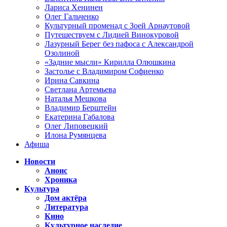
Лариса Хенинен
Олег Гальченко
Культурный променад с Зоей Арнаутовой
Путешествуем с Лидией Винокуровой
Лазурный Берег без пафоса с Александрой
Озолиной
«Задние мысли» Кирилла Олюшкина
Застолье с Владимиром Софиенко
Ирина Савкина
Светлана Артемьева
Наталья Мешкова
Владимир Берштейн
Екатерина Габалова
Олег Липовецкий
Илона Румянцева
Афиша
Новости
Анонс
Хроника
Культура
Дом актёра
Литература
Кино
Культурное наследие