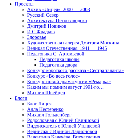
Проекты
Архив «Лицея». 2000 — 2003
Русский Север
Архитектура Петрозаводска
Дмитрий Новиков
И.С.Фрадков
Здоровье
Художественная галерея Дмитрия Москина
Великая Отечественная. 1941 — 1945
Педагогика С. Артемьевой
Педагогика школы
Педагогика двора
Конкурс короткого рассказа «Сестра таланта»
Конкурс «Во весь голос»
Конкурс новой драматургии «Ремарка»
Каким мы помним август 1991-го…
Михаил Швейцер
Блоги
Блог Лицея
Алла Нестеренко
Михаил Гольденберг
Родословная с Юлией Свинцовой
Видоискатель с Юлией Утышевой
Вернисаж с Ириной Ларионовой
Валентина Калачёва. Впечатления