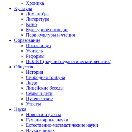
Хроника
Культура
Дом актёра
Литература
Кино
Культурное наследие
Парк культуры и чтения
Образование
Школа и вуз
Учитель
Реформы
ПОЛЁТ (научно-педагогический вестник)
Общество
История
Свободная трибуна
Люди
Лицейские беседы
Семья и дети
Путешествие
Утраты
Наука
Новости и факты
Гуманитарные науки
Естественно-математические науки
Наука в лицах