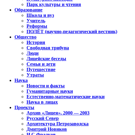
Парк культуры и чтения
Образование
Школа и вуз
Учитель
Реформы
ПОЛЁТ (научно-педагогический вестник)
Общество
История
Свободная трибуна
Люди
Лицейские беседы
Семья и дети
Путешествие
Утраты
Наука
Новости и факты
Гуманитарные науки
Естественно-математические науки
Наука в лицах
Проекты
Архив «Лицея». 2000 — 2003
Русский Север
Архитектура Петрозаводска
Дмитрий Новиков
И.С.Фрадков