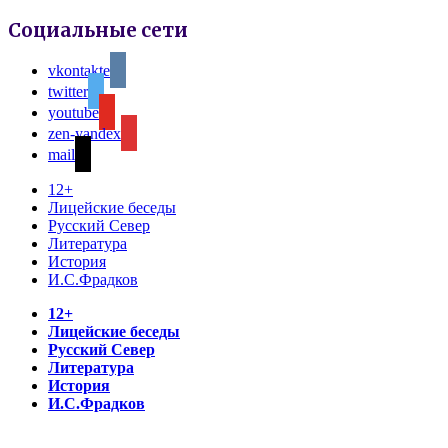
Социальные сети
vkontakte
twitter
youtube
zen-yandex
mail
12+
Лицейские беседы
Русский Север
Литература
История
И.С.Фрадков
12+
Лицейские беседы
Русский Север
Литература
История
И.С.Фрадков