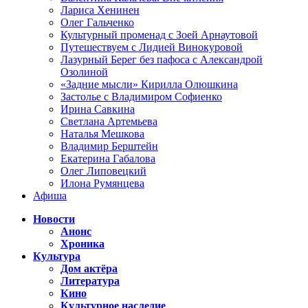
Лариса Хенинен
Олег Гальченко
Культурный променад с Зоей Арнаутовой
Путешествуем с Лидией Винокуровой
Лазурный Берег без пафоса с Александрой
Озолиной
«Задние мысли» Кирилла Олюшкина
Застолье с Владимиром Софиенко
Ирина Савкина
Светлана Артемьева
Наталья Мешкова
Владимир Берштейн
Екатерина Габалова
Олег Липовецкий
Илона Румянцева
Афиша
Новости
Анонс
Хроника
Культура
Дом актёра
Литература
Кино
Культурное наследие