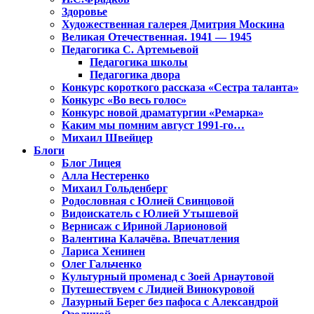
Здоровье
Художественная галерея Дмитрия Москина
Великая Отечественная. 1941 — 1945
Педагогика С. Артемьевой
Педагогика школы
Педагогика двора
Конкурс короткого рассказа «Сестра таланта»
Конкурс «Во весь голос»
Конкурс новой драматургии «Ремарка»
Каким мы помним август 1991-го…
Михаил Швейцер
Блоги
Блог Лицея
Алла Нестеренко
Михаил Гольденберг
Родословная с Юлией Свинцовой
Видоискатель с Юлией Утышевой
Вернисаж с Ириной Ларионовой
Валентина Калачёва. Впечатления
Лариса Хенинен
Олег Гальченко
Культурный променад с Зоей Арнаутовой
Путешествуем с Лидией Винокуровой
Лазурный Берег без пафоса с Александрой