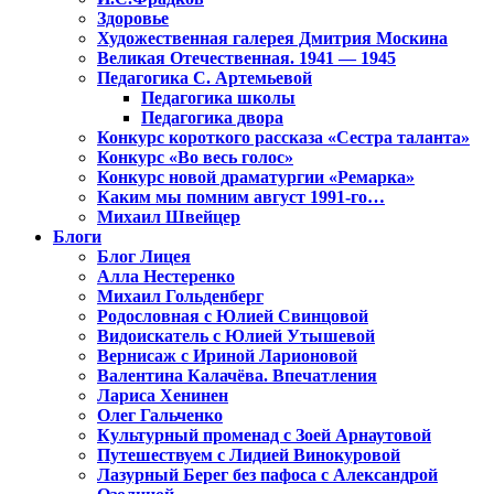
Здоровье
Художественная галерея Дмитрия Москина
Великая Отечественная. 1941 — 1945
Педагогика С. Артемьевой
Педагогика школы
Педагогика двора
Конкурс короткого рассказа «Сестра таланта»
Конкурс «Во весь голос»
Конкурс новой драматургии «Ремарка»
Каким мы помним август 1991-го…
Михаил Швейцер
Блоги
Блог Лицея
Алла Нестеренко
Михаил Гольденберг
Родословная с Юлией Свинцовой
Видоискатель с Юлией Утышевой
Вернисаж с Ириной Ларионовой
Валентина Калачёва. Впечатления
Лариса Хенинен
Олег Гальченко
Культурный променад с Зоей Арнаутовой
Путешествуем с Лидией Винокуровой
Лазурный Берег без пафоса с Александрой