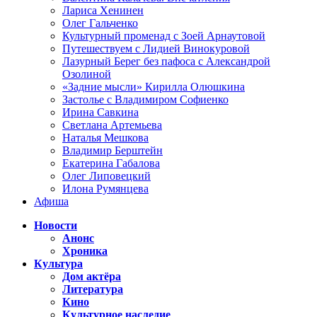
Лариса Хенинен
Олег Гальченко
Культурный променад с Зоей Арнаутовой
Путешествуем с Лидией Винокуровой
Лазурный Берег без пафоса с Александрой
Озолиной
«Задние мысли» Кирилла Олюшкина
Застолье с Владимиром Софиенко
Ирина Савкина
Светлана Артемьева
Наталья Мешкова
Владимир Берштейн
Екатерина Габалова
Олег Липовецкий
Илона Румянцева
Афиша
Новости
Анонс
Хроника
Культура
Дом актёра
Литература
Кино
Культурное наследие