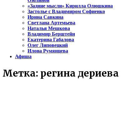
Озолиной
«Задние мысли» Кирилла Олюшкина
Застолье с Владимиром Софиенко
Ирина Савкина
Светлана Артемьева
Наталья Мешкова
Владимир Берштейн
Екатерина Габалова
Олег Липовецкий
Илона Румянцева
Афиша
Метка:
регина дериева