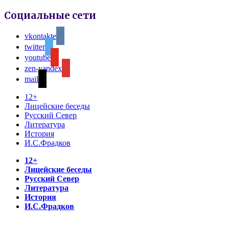
Социальные сети
vkontakte
twitter
youtube
zen-yandex
mail
12+
Лицейские беседы
Русский Север
Литература
История
И.С.Фрадков
12+
Лицейские беседы
Русский Север
Литература
История
И.С.Фрадков