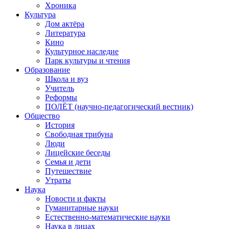
Хроника
Культура
Дом актёра
Литература
Кино
Культурное наследие
Парк культуры и чтения
Образование
Школа и вуз
Учитель
Реформы
ПОЛЁТ (научно-педагогический вестник)
Общество
История
Свободная трибуна
Люди
Лицейские беседы
Семья и дети
Путешествие
Утраты
Наука
Новости и факты
Гуманитарные науки
Естественно-математические науки
Наука в лицах