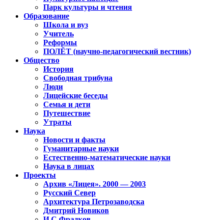
Парк культуры и чтения
Образование
Школа и вуз
Учитель
Реформы
ПОЛЁТ (научно-педагогический вестник)
Общество
История
Свободная трибуна
Люди
Лицейские беседы
Семья и дети
Путешествие
Утраты
Наука
Новости и факты
Гуманитарные науки
Естественно-математические науки
Наука в лицах
Проекты
Архив «Лицея». 2000 — 2003
Русский Север
Архитектура Петрозаводска
Дмитрий Новиков
И.С.Фрадков