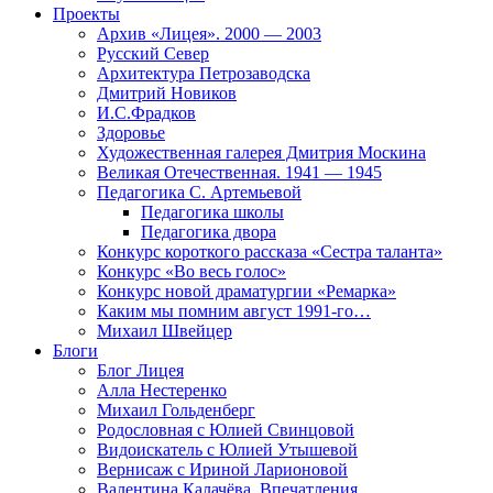
Проекты
Архив «Лицея». 2000 — 2003
Русский Север
Архитектура Петрозаводска
Дмитрий Новиков
И.С.Фрадков
Здоровье
Художественная галерея Дмитрия Москина
Великая Отечественная. 1941 — 1945
Педагогика С. Артемьевой
Педагогика школы
Педагогика двора
Конкурс короткого рассказа «Сестра таланта»
Конкурс «Во весь голос»
Конкурс новой драматургии «Ремарка»
Каким мы помним август 1991-го…
Михаил Швейцер
Блоги
Блог Лицея
Алла Нестеренко
Михаил Гольденберг
Родословная с Юлией Свинцовой
Видоискатель с Юлией Утышевой
Вернисаж с Ириной Ларионовой
Валентина Калачёва. Впечатления