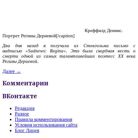
Креффилд Деннис.
Портрет Регины Дериевой[/caption]
Два дня назад я получила из Стокгольма письмо с
надписью
«
Sad
news
:
Regina
». Это была скорбная весть о
смерти одной из самых талантливейших поэтесс
XX
века
Регины Дериевой
.
Далее →
Комментарии
ВКонтакте
Редакция
Разное
Правила комментирования
Условия использования сайта
Блог Лицея