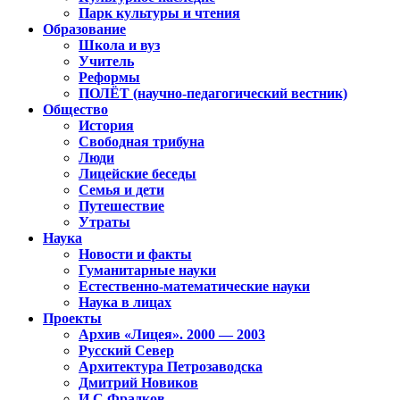
Парк культуры и чтения
Образование
Школа и вуз
Учитель
Реформы
ПОЛЁТ (научно-педагогический вестник)
Общество
История
Свободная трибуна
Люди
Лицейские беседы
Семья и дети
Путешествие
Утраты
Наука
Новости и факты
Гуманитарные науки
Естественно-математические науки
Наука в лицах
Проекты
Архив «Лицея». 2000 — 2003
Русский Север
Архитектура Петрозаводска
Дмитрий Новиков
И.С.Фрадков