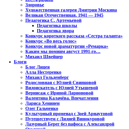
Здоровье
Художественная галерея Дмитрия Москина
Великая Отечественная. 1941 — 1945
Педагогика С. Артемьевой
Педагогика школы
Педагогика двора
Конкурс короткого рассказа «Сестра таланта»
Конкурс «Во весь голос»
Конкурс новой драматургии «Ремарка»
Каким мы помним август 1991-го…
Михаил Швейцер
Блоги
Блог Лицея
Алла Нестеренко
Михаил Гольденберг
Родословная с Юлией Свинцовой
Видоискатель с Юлией Утышевой
Вернисаж с Ириной Ларионовой
Валентина Калачёва. Впечатления
Лариса Хенинен
Олег Гальченко
Культурный променад с Зоей Арнаутовой
Путешествуем с Лидией Винокуровой
Лазурный Берег без пафоса с Александрой