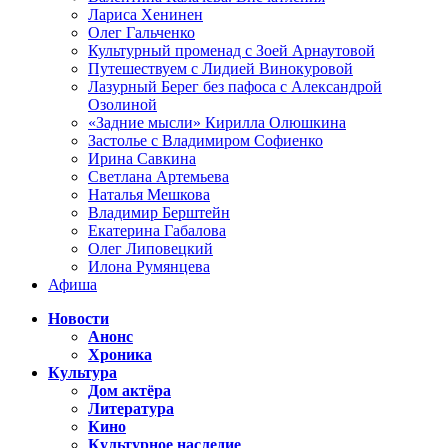
Лариса Хенинен
Олег Гальченко
Культурный променад с Зоей Арнаутовой
Путешествуем с Лидией Винокуровой
Лазурный Берег без пафоса с Александрой
Озолиной
«Задние мысли» Кирилла Олюшкина
Застолье с Владимиром Софиенко
Ирина Савкина
Светлана Артемьева
Наталья Мешкова
Владимир Берштейн
Екатерина Габалова
Олег Липовецкий
Илона Румянцева
Афиша
Новости
Анонс
Хроника
Культура
Дом актёра
Литература
Кино
Культурное наследие