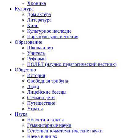
Хроника
Культура
Дом актёра
Литература
Кино
Культурное наследие
Парк культуры и чтения
Образование
Школа и вуз
Учитель
Реформы
ПОЛЁТ (научно-педагогический вестник)
Общество
История
Свободная трибуна
Люди
Лицейские беседы
Семья и дети
Путешествие
Утраты
Наука
Новости и факты
Гуманитарные науки
Естественно-математические науки
Наука в лицах