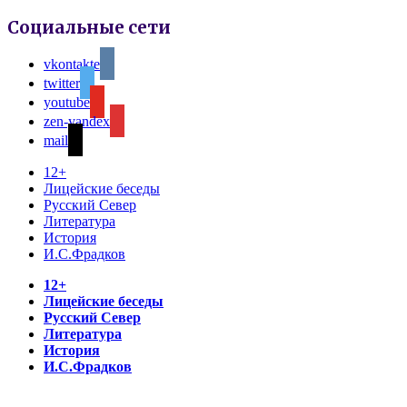
Социальные сети
vkontakte
twitter
youtube
zen-yandex
mail
12+
Лицейские беседы
Русский Север
Литература
История
И.С.Фрадков
12+
Лицейские беседы
Русский Север
Литература
История
И.С.Фрадков