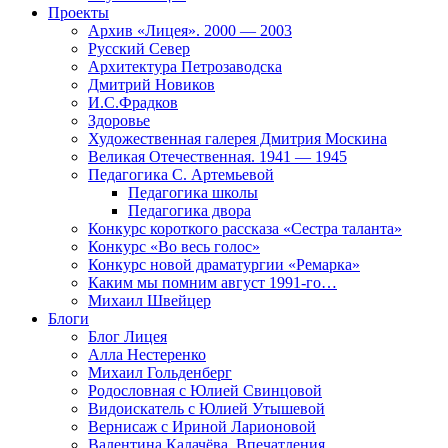
Проекты
Архив «Лицея». 2000 — 2003
Русский Север
Архитектура Петрозаводска
Дмитрий Новиков
И.С.Фрадков
Здоровье
Художественная галерея Дмитрия Москина
Великая Отечественная. 1941 — 1945
Педагогика С. Артемьевой
Педагогика школы
Педагогика двора
Конкурс короткого рассказа «Сестра таланта»
Конкурс «Во весь голос»
Конкурс новой драматургии «Ремарка»
Каким мы помним август 1991-го…
Михаил Швейцер
Блоги
Блог Лицея
Алла Нестеренко
Михаил Гольденберг
Родословная с Юлией Свинцовой
Видоискатель с Юлией Утышевой
Вернисаж с Ириной Ларионовой
Валентина Калачёва. Впечатления