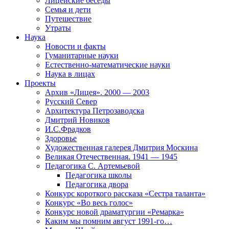
Лицейские беседы
Семья и дети
Путешествие
Утраты
Наука
Новости и факты
Гуманитарные науки
Естественно-математические науки
Наука в лицах
Проекты
Архив «Лицея». 2000 — 2003
Русский Север
Архитектура Петрозаводска
Дмитрий Новиков
И.С.Фрадков
Здоровье
Художественная галерея Дмитрия Москина
Великая Отечественная. 1941 — 1945
Педагогика С. Артемьевой
Педагогика школы
Педагогика двора
Конкурс короткого рассказа «Сестра таланта»
Конкурс «Во весь голос»
Конкурс новой драматургии «Ремарка»
Каким мы помним август 1991-го…