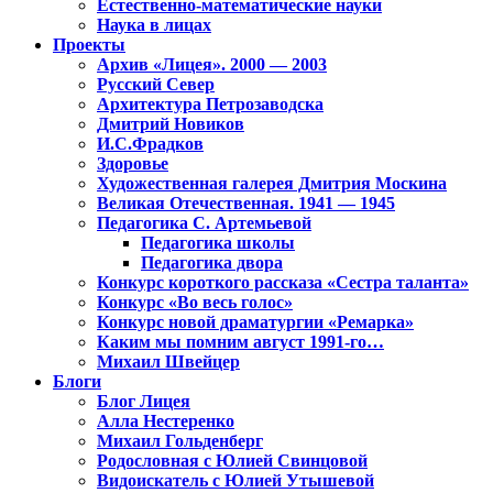
Естественно-математические науки
Наука в лицах
Проекты
Архив «Лицея». 2000 — 2003
Русский Север
Архитектура Петрозаводска
Дмитрий Новиков
И.С.Фрадков
Здоровье
Художественная галерея Дмитрия Москина
Великая Отечественная. 1941 — 1945
Педагогика С. Артемьевой
Педагогика школы
Педагогика двора
Конкурс короткого рассказа «Сестра таланта»
Конкурс «Во весь голос»
Конкурс новой драматургии «Ремарка»
Каким мы помним август 1991-го…
Михаил Швейцер
Блоги
Блог Лицея
Алла Нестеренко
Михаил Гольденберг
Родословная с Юлией Свинцовой
Видоискатель с Юлией Утышевой