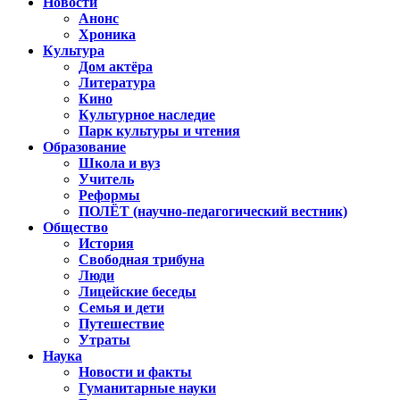
Новости
Анонс
Хроника
Культура
Дом актёра
Литература
Кино
Культурное наследие
Парк культуры и чтения
Образование
Школа и вуз
Учитель
Реформы
ПОЛЁТ (научно-педагогический вестник)
Общество
История
Свободная трибуна
Люди
Лицейские беседы
Семья и дети
Путешествие
Утраты
Наука
Новости и факты
Гуманитарные науки