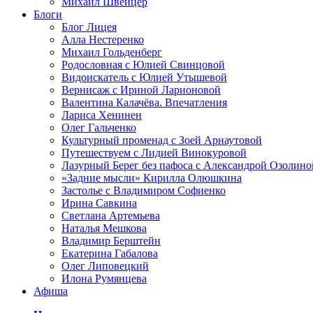
Михаил Швейцер
Блоги
Блог Лицея
Алла Нестеренко
Михаил Гольденберг
Родословная с Юлией Свинцовой
Видоискатель с Юлией Утышевой
Вернисаж с Ириной Ларионовой
Валентина Калачёва. Впечатления
Лариса Хенинен
Олег Гальченко
Культурный променад с Зоей Арнаутовой
Путешествуем с Лидией Винокуровой
Лазурный Берег без пафоса с Александрой Озолино
«Задние мысли» Кирилла Олюшкина
Застолье с Владимиром Софиенко
Ирина Савкина
Светлана Артемьева
Наталья Мешкова
Владимир Берштейн
Екатерина Габалова
Олег Липовецкий
Илона Румянцева
Афиша