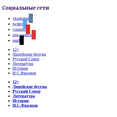
Социальные сети
vkontakte
twitter
youtube
zen-yandex
mail
12+
Лицейские беседы
Русский Север
Литература
История
И.С.Фрадков
12+
Лицейские беседы
Русский Север
Литература
История
И.С.Фрадков