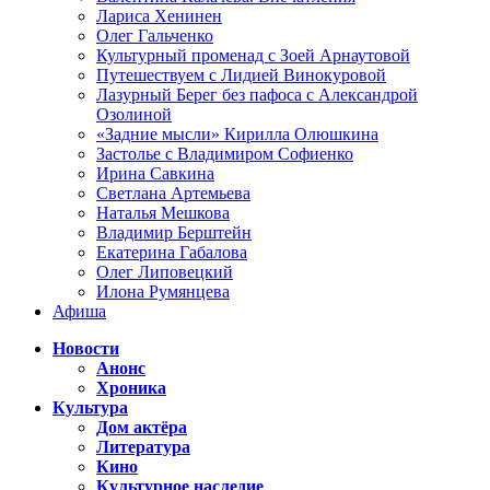
Лариса Хенинен
Олег Гальченко
Культурный променад с Зоей Арнаутовой
Путешествуем с Лидией Винокуровой
Лазурный Берег без пафоса с Александрой
Озолиной
«Задние мысли» Кирилла Олюшкина
Застолье с Владимиром Софиенко
Ирина Савкина
Светлана Артемьева
Наталья Мешкова
Владимир Берштейн
Екатерина Габалова
Олег Липовецкий
Илона Румянцева
Афиша
Новости
Анонс
Хроника
Культура
Дом актёра
Литература
Кино
Культурное наследие