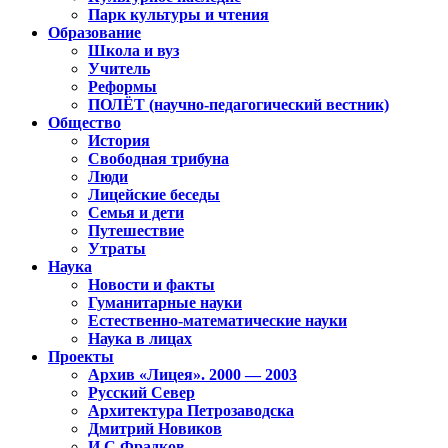
Парк культуры и чтения
Образование
Школа и вуз
Учитель
Реформы
ПОЛЁТ (научно-педагогический вестник)
Общество
История
Свободная трибуна
Люди
Лицейские беседы
Семья и дети
Путешествие
Утраты
Наука
Новости и факты
Гуманитарные науки
Естественно-математические науки
Наука в лицах
Проекты
Архив «Лицея». 2000 — 2003
Русский Север
Архитектура Петрозаводска
Дмитрий Новиков
И.С.Фрадков