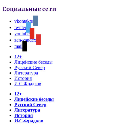
Социальные сети
vkontakte
twitter
youtube
zen-yandex
mail
12+
Лицейские беседы
Русский Север
Литература
История
И.С.Фрадков
12+
Лицейские беседы
Русский Север
Литература
История
И.С.Фрадков