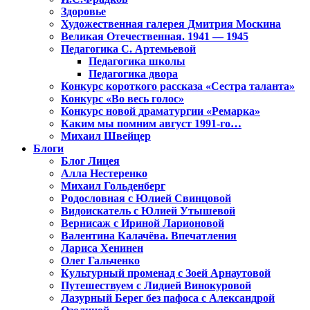
Здоровье
Художественная галерея Дмитрия Москина
Великая Отечественная. 1941 — 1945
Педагогика С. Артемьевой
Педагогика школы
Педагогика двора
Конкурс короткого рассказа «Сестра таланта»
Конкурс «Во весь голос»
Конкурс новой драматургии «Ремарка»
Каким мы помним август 1991-го…
Михаил Швейцер
Блоги
Блог Лицея
Алла Нестеренко
Михаил Гольденберг
Родословная с Юлией Свинцовой
Видоискатель с Юлией Утышевой
Вернисаж с Ириной Ларионовой
Валентина Калачёва. Впечатления
Лариса Хенинен
Олег Гальченко
Культурный променад с Зоей Арнаутовой
Путешествуем с Лидией Винокуровой
Лазурный Берег без пафоса с Александрой