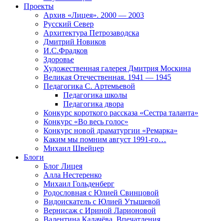
Проекты
Архив «Лицея». 2000 — 2003
Русский Север
Архитектура Петрозаводска
Дмитрий Новиков
И.С.Фрадков
Здоровье
Художественная галерея Дмитрия Москина
Великая Отечественная. 1941 — 1945
Педагогика С. Артемьевой
Педагогика школы
Педагогика двора
Конкурс короткого рассказа «Сестра таланта»
Конкурс «Во весь голос»
Конкурс новой драматургии «Ремарка»
Каким мы помним август 1991-го…
Михаил Швейцер
Блоги
Блог Лицея
Алла Нестеренко
Михаил Гольденберг
Родословная с Юлией Свинцовой
Видоискатель с Юлией Утышевой
Вернисаж с Ириной Ларионовой
Валентина Калачёва. Впечатления