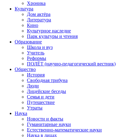
Хроника
Культура
Дом актёра
Литература
Кино
Культурное наследие
Парк культуры и чтения
Образование
Школа и вуз
Учитель
Реформы
ПОЛЁТ (научно-педагогический вестник)
Общество
История
Свободная трибуна
Люди
Лицейские беседы
Семья и дети
Путешествие
Утраты
Наука
Новости и факты
Гуманитарные науки
Естественно-математические науки
Наука в лицах