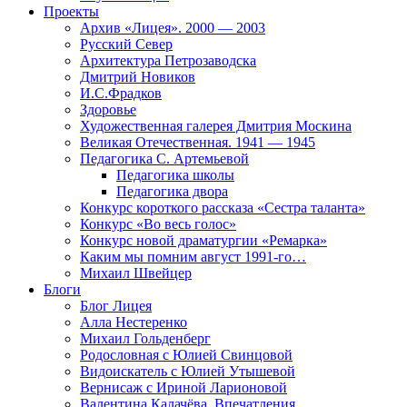
Проекты
Архив «Лицея». 2000 — 2003
Русский Север
Архитектура Петрозаводска
Дмитрий Новиков
И.С.Фрадков
Здоровье
Художественная галерея Дмитрия Москина
Великая Отечественная. 1941 — 1945
Педагогика С. Артемьевой
Педагогика школы
Педагогика двора
Конкурс короткого рассказа «Сестра таланта»
Конкурс «Во весь голос»
Конкурс новой драматургии «Ремарка»
Каким мы помним август 1991-го…
Михаил Швейцер
Блоги
Блог Лицея
Алла Нестеренко
Михаил Гольденберг
Родословная с Юлией Свинцовой
Видоискатель с Юлией Утышевой
Вернисаж с Ириной Ларионовой
Валентина Калачёва. Впечатления