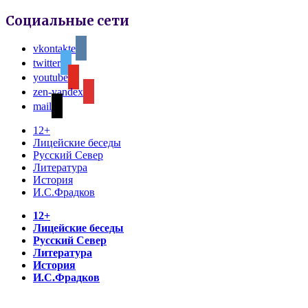
Социальные сети
vkontakte
twitter
youtube
zen-yandex
mail
12+
Лицейские беседы
Русский Север
Литература
История
И.С.Фрадков
12+
Лицейские беседы
Русский Север
Литература
История
И.С.Фрадков