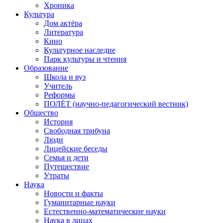
Хроника
Культура
Дом актёра
Литература
Кино
Культурное наследие
Парк культуры и чтения
Образование
Школа и вуз
Учитель
Реформы
ПОЛЁТ (научно-педагогический вестник)
Общество
История
Свободная трибуна
Люди
Лицейские беседы
Семья и дети
Путешествие
Утраты
Наука
Новости и факты
Гуманитарные науки
Естественно-математические науки
Наука в лицах