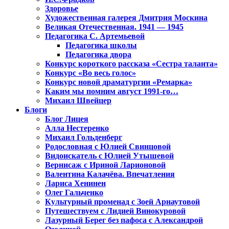
Здоровье
Художественная галерея Дмитрия Москина
Великая Отечественная. 1941 — 1945
Педагогика С. Артемьевой
Педагогика школы
Педагогика двора
Конкурс короткого рассказа «Сестра таланта»
Конкурс «Во весь голос»
Конкурс новой драматургии «Ремарка»
Каким мы помним август 1991-го…
Михаил Швейцер
Блоги
Блог Лицея
Алла Нестеренко
Михаил Гольденберг
Родословная с Юлией Свинцовой
Видоискатель с Юлией Утышевой
Вернисаж с Ириной Ларионовой
Валентина Калачёва. Впечатления
Лариса Хенинен
Олег Гальченко
Культурный променад с Зоей Арнаутовой
Путешествуем с Лидией Винокуровой
Лазурный Берег без пафоса с Александрой