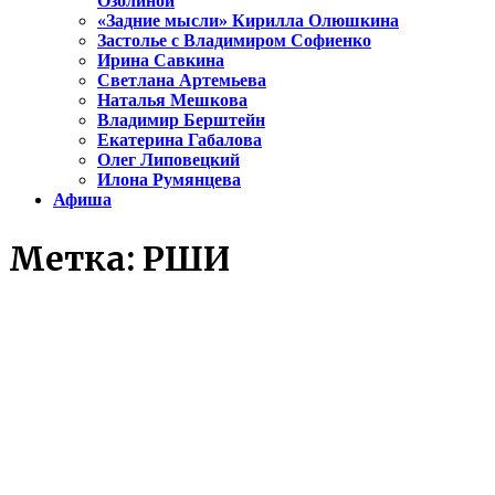
Озолиной
«Задние мысли» Кирилла Олюшкина
Застолье с Владимиром Софиенко
Ирина Савкина
Светлана Артемьева
Наталья Мешкова
Владимир Берштейн
Екатерина Габалова
Олег Липовецкий
Илона Румянцева
Афиша
Метка:
РШИ