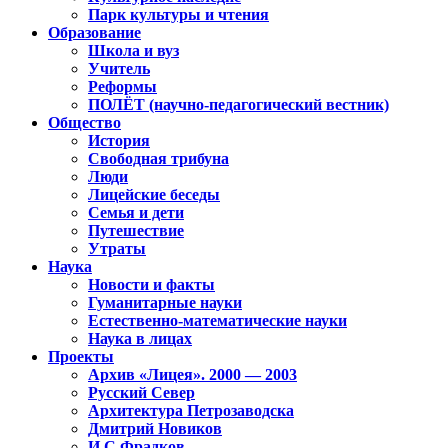
Парк культуры и чтения
Образование
Школа и вуз
Учитель
Реформы
ПОЛЁТ (научно-педагогический вестник)
Общество
История
Свободная трибуна
Люди
Лицейские беседы
Семья и дети
Путешествие
Утраты
Наука
Новости и факты
Гуманитарные науки
Естественно-математические науки
Наука в лицах
Проекты
Архив «Лицея». 2000 — 2003
Русский Север
Архитектура Петрозаводска
Дмитрий Новиков
И.С.Фрадков