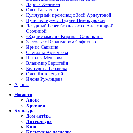
Лариса Хенинен
Олег Гальченко
Культурный променад с Зоей Арнаутовой
Путешествуем с Лидией Винокуровой
Лазурный Берег без пафоса с Александрой
Озолиной
«Задние мысли» Кирилла Олюшкина
Застолье с Владимиром Софиенко
Ирина Савкина
Светлана Артемьева
Наталья Мешкова
Владимир Берштейн
Екатерина Габалова
Олег Липовецкий
Илона Румянцева
Афиша
Новости
Анонс
Хроника
Культура
Дом актёра
Литература
Кино
Культурное наследие