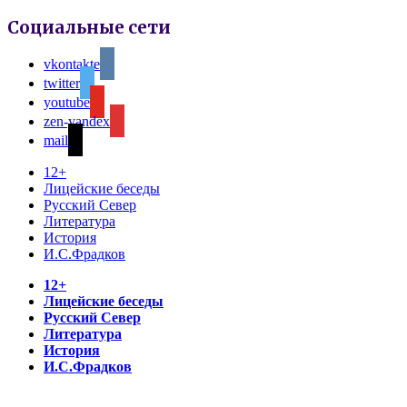
Социальные сети
vkontakte
twitter
youtube
zen-yandex
mail
12+
Лицейские беседы
Русский Север
Литература
История
И.С.Фрадков
12+
Лицейские беседы
Русский Север
Литература
История
И.С.Фрадков