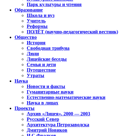
Парк культуры и чтения
Образование
Школа и вуз
Учитель
Реформы
ПОЛЁТ (научно-педагогический вестник)
Общество
История
Свободная трибуна
Люди
Лицейские беседы
Семья и дети
Путешествие
Утраты
Наука
Новости и факты
Гуманитарные науки
Естественно-математические науки
Наука в лицах
Проекты
Архив «Лицея». 2000 — 2003
Русский Север
Архитектура Петрозаводска
Дмитрий Новиков
И.С.Фрадков