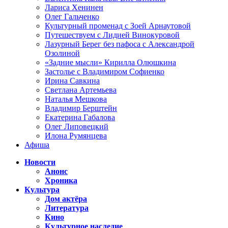
Лариса Хенинен
Олег Гальченко
Культурный променад с Зоей Арнаутовой
Путешествуем с Лидией Винокуровой
Лазурный Берег без пафоса с Александрой
Озолиной
«Задние мысли» Кирилла Олюшкина
Застолье с Владимиром Софиенко
Ирина Савкина
Светлана Артемьева
Наталья Мешкова
Владимир Берштейн
Екатерина Габалова
Олег Липовецкий
Илона Румянцева
Афиша
Новости
Анонс
Хроника
Культура
Дом актёра
Литература
Кино
Культурное наследие