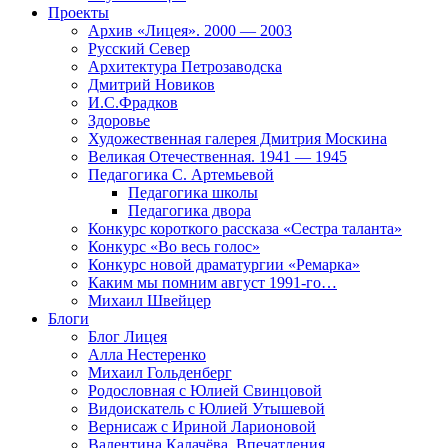
Проекты
Архив «Лицея». 2000 — 2003
Русский Север
Архитектура Петрозаводска
Дмитрий Новиков
И.С.Фрадков
Здоровье
Художественная галерея Дмитрия Москина
Великая Отечественная. 1941 — 1945
Педагогика С. Артемьевой
Педагогика школы
Педагогика двора
Конкурс короткого рассказа «Сестра таланта»
Конкурс «Во весь голос»
Конкурс новой драматургии «Ремарка»
Каким мы помним август 1991-го…
Михаил Швейцер
Блоги
Блог Лицея
Алла Нестеренко
Михаил Гольденберг
Родословная с Юлией Свинцовой
Видоискатель с Юлией Утышевой
Вернисаж с Ириной Ларионовой
Валентина Калачёва. Впечатления