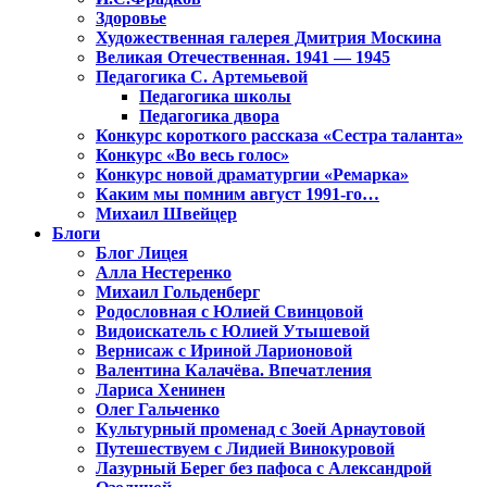
Здоровье
Художественная галерея Дмитрия Москина
Великая Отечественная. 1941 — 1945
Педагогика С. Артемьевой
Педагогика школы
Педагогика двора
Конкурс короткого рассказа «Сестра таланта»
Конкурс «Во весь голос»
Конкурс новой драматургии «Ремарка»
Каким мы помним август 1991-го…
Михаил Швейцер
Блоги
Блог Лицея
Алла Нестеренко
Михаил Гольденберг
Родословная с Юлией Свинцовой
Видоискатель с Юлией Утышевой
Вернисаж с Ириной Ларионовой
Валентина Калачёва. Впечатления
Лариса Хенинен
Олег Гальченко
Культурный променад с Зоей Арнаутовой
Путешествуем с Лидией Винокуровой
Лазурный Берег без пафоса с Александрой