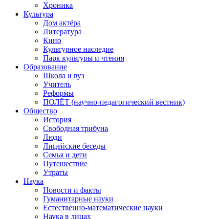
Хроника
Культура
Дом актёра
Литература
Кино
Культурное наследие
Парк культуры и чтения
Образование
Школа и вуз
Учитель
Реформы
ПОЛЁТ (научно-педагогический вестник)
Общество
История
Свободная трибуна
Люди
Лицейские беседы
Семья и дети
Путешествие
Утраты
Наука
Новости и факты
Гуманитарные науки
Естественно-математические науки
Наука в лицах