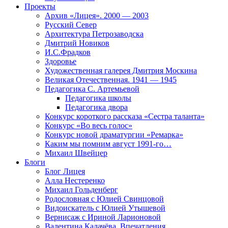
Проекты
Архив «Лицея». 2000 — 2003
Русский Север
Архитектура Петрозаводска
Дмитрий Новиков
И.С.Фрадков
Здоровье
Художественная галерея Дмитрия Москина
Великая Отечественная. 1941 — 1945
Педагогика С. Артемьевой
Педагогика школы
Педагогика двора
Конкурс короткого рассказа «Сестра таланта»
Конкурс «Во весь голос»
Конкурс новой драматургии «Ремарка»
Каким мы помним август 1991-го…
Михаил Швейцер
Блоги
Блог Лицея
Алла Нестеренко
Михаил Гольденберг
Родословная с Юлией Свинцовой
Видоискатель с Юлией Утышевой
Вернисаж с Ириной Ларионовой
Валентина Калачёва. Впечатления