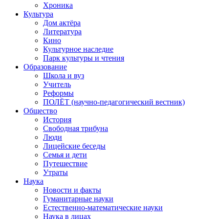
Хроника
Культура
Дом актёра
Литература
Кино
Культурное наследие
Парк культуры и чтения
Образование
Школа и вуз
Учитель
Реформы
ПОЛЁТ (научно-педагогический вестник)
Общество
История
Свободная трибуна
Люди
Лицейские беседы
Семья и дети
Путешествие
Утраты
Наука
Новости и факты
Гуманитарные науки
Естественно-математические науки
Наука в лицах