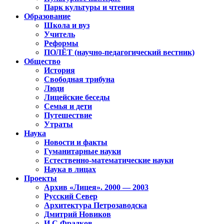
Парк культуры и чтения
Образование
Школа и вуз
Учитель
Реформы
ПОЛЁТ (научно-педагогический вестник)
Общество
История
Свободная трибуна
Люди
Лицейские беседы
Семья и дети
Путешествие
Утраты
Наука
Новости и факты
Гуманитарные науки
Естественно-математические науки
Наука в лицах
Проекты
Архив «Лицея». 2000 — 2003
Русский Север
Архитектура Петрозаводска
Дмитрий Новиков
И.С.Фрадков