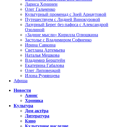
Лариса Хенинен
Олег Гальченко
Культурный променад с Зоей Арнаутовой
Путешествуем с Лидией Винокуровой
Лазурный Берег без пафоса с Александрой
Озолиной
«Задние мысли» Кирилла Олюшкина
Застолье с Владимиром Софиенко
Ирина Савкина
Светлана Артемьева
Наталья Мешкова
Владимир Берштейн
Екатерина Габалова
Олег Липовецкий
Илона Румянцева
Афиша
Новости
Анонс
Хроника
Культура
Дом актёра
Литература
Кино
Культурное наследие