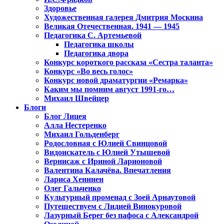
Здоровье
Художественная галерея Дмитрия Москина
Великая Отечественная. 1941 — 1945
Педагогика С. Артемьевой
Педагогика школы
Педагогика двора
Конкурс короткого рассказа «Сестра таланта»
Конкурс «Во весь голос»
Конкурс новой драматургии «Ремарка»
Каким мы помним август 1991-го…
Михаил Швейцер
Блоги
Блог Лицея
Алла Нестеренко
Михаил Гольденберг
Родословная с Юлией Свинцовой
Видоискатель с Юлией Утышевой
Вернисаж с Ириной Ларионовой
Валентина Калачёва. Впечатления
Лариса Хенинен
Олег Гальченко
Культурный променад с Зоей Арнаутовой
Путешествуем с Лидией Винокуровой
Лазурный Берег без пафоса с Александрой