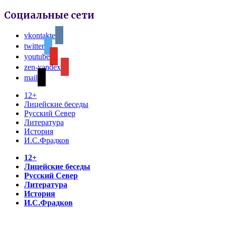
Социальные сети
vkontakte
twitter
youtube
zen-yandex
mail
12+
Лицейские беседы
Русский Север
Литература
История
И.С.Фрадков
12+
Лицейские беседы
Русский Север
Литература
История
И.С.Фрадков