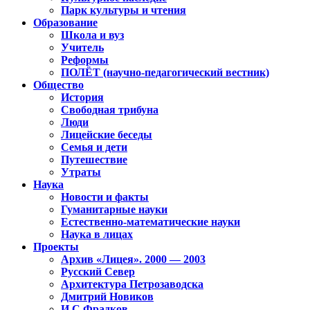
Парк культуры и чтения
Образование
Школа и вуз
Учитель
Реформы
ПОЛЁТ (научно-педагогический вестник)
Общество
История
Свободная трибуна
Люди
Лицейские беседы
Семья и дети
Путешествие
Утраты
Наука
Новости и факты
Гуманитарные науки
Естественно-математические науки
Наука в лицах
Проекты
Архив «Лицея». 2000 — 2003
Русский Север
Архитектура Петрозаводска
Дмитрий Новиков
И.С.Фрадков