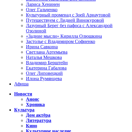
Лариса Хенинен
Олег Гальченко
Культурный променад с Зоей Арнаутовой
Путешествуем с Лидией Винокуровой
Лазурный Берег без пафоса с Александрой
Озолиной
«Задние мысли» Кирилла Олюшкина
Застолье с Владимиром Софиенко
Ирина Савкина
Светлана Артемьева
Наталья Мешкова
Владимир Берштейн
Екатерина Габалова
Олег Липовецкий
Илона Румянцева
Афиша
Новости
Анонс
Хроника
Культура
Дом актёра
Литература
Кино
Культурное наследие