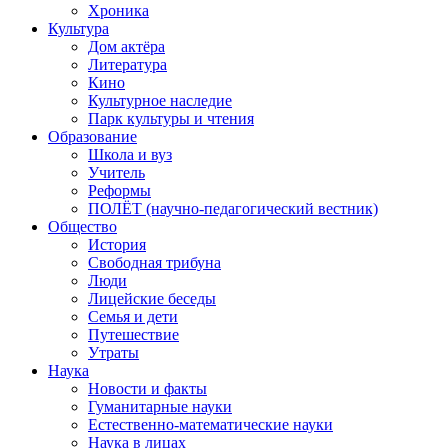
Хроника
Культура
Дом актёра
Литература
Кино
Культурное наследие
Парк культуры и чтения
Образование
Школа и вуз
Учитель
Реформы
ПОЛЁТ (научно-педагогический вестник)
Общество
История
Свободная трибуна
Люди
Лицейские беседы
Семья и дети
Путешествие
Утраты
Наука
Новости и факты
Гуманитарные науки
Естественно-математические науки
Наука в лицах