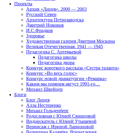
Проекты
Архив «Лицея». 2000 — 2003
Русский Север
Архитектура Петрозаводска
Дмитрий Новиков
И.С.Фрадков
Здоровье
Художественная галерея Дмитрия Москина
Великая Отечественная. 1941 — 1945
Педагогика С. Артемьевой
Педагогика школы
Педагогика двора
Конкурс короткого рассказа «Сестра таланта»
Конкурс «Во весь голос»
Конкурс новой драматургии «Ремарка»
Каким мы помним август 1991-го…
Михаил Швейцер
Блоги
Блог Лицея
Алла Нестеренко
Михаил Гольденберг
Родословная с Юлией Свинцовой
Видоискатель с Юлией Утышевой
Вернисаж с Ириной Ларионовой
Валентина Калачёва. Впечатления