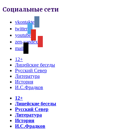
Социальные сети
vkontakte
twitter
youtube
zen-yandex
mail
12+
Лицейские беседы
Русский Север
Литература
История
И.С.Фрадков
12+
Лицейские беседы
Русский Север
Литература
История
И.С.Фрадков