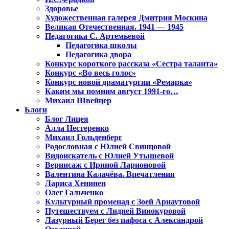
Здоровье
Художественная галерея Дмитрия Москина
Великая Отечественная. 1941 — 1945
Педагогика С. Артемьевой
Педагогика школы
Педагогика двора
Конкурс короткого рассказа «Сестра таланта»
Конкурс «Во весь голос»
Конкурс новой драматургии «Ремарка»
Каким мы помним август 1991-го…
Михаил Швейцер
Блоги
Блог Лицея
Алла Нестеренко
Михаил Гольденберг
Родословная с Юлией Свинцовой
Видоискатель с Юлией Утышевой
Вернисаж с Ириной Ларионовой
Валентина Калачёва. Впечатления
Лариса Хенинен
Олег Гальченко
Культурный променад с Зоей Арнаутовой
Путешествуем с Лидией Винокуровой
Лазурный Берег без пафоса с Александрой