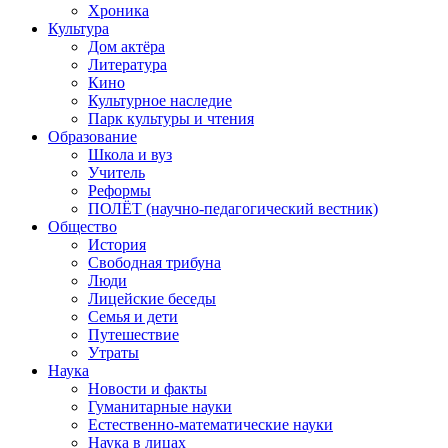
Хроника
Культура
Дом актёра
Литература
Кино
Культурное наследие
Парк культуры и чтения
Образование
Школа и вуз
Учитель
Реформы
ПОЛЁТ (научно-педагогический вестник)
Общество
История
Свободная трибуна
Люди
Лицейские беседы
Семья и дети
Путешествие
Утраты
Наука
Новости и факты
Гуманитарные науки
Естественно-математические науки
Наука в лицах