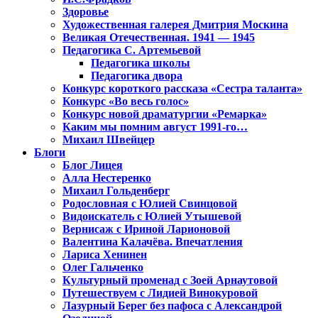
Здоровье
Художественная галерея Дмитрия Москина
Великая Отечественная. 1941 — 1945
Педагогика С. Артемьевой
Педагогика школы
Педагогика двора
Конкурс короткого рассказа «Сестра таланта»
Конкурс «Во весь голос»
Конкурс новой драматургии «Ремарка»
Каким мы помним август 1991-го…
Михаил Швейцер
Блоги
Блог Лицея
Алла Нестеренко
Михаил Гольденберг
Родословная с Юлией Свинцовой
Видоискатель с Юлией Утышевой
Вернисаж с Ириной Ларионовой
Валентина Калачёва. Впечатления
Лариса Хенинен
Олег Гальченко
Культурный променад с Зоей Арнаутовой
Путешествуем с Лидией Винокуровой
Лазурный Берег без пафоса с Александрой