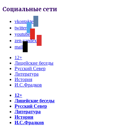
Социальные сети
vkontakte
twitter
youtube
zen-yandex
mail
12+
Лицейские беседы
Русский Север
Литература
История
И.С.Фрадков
12+
Лицейские беседы
Русский Север
Литература
История
И.С.Фрадков