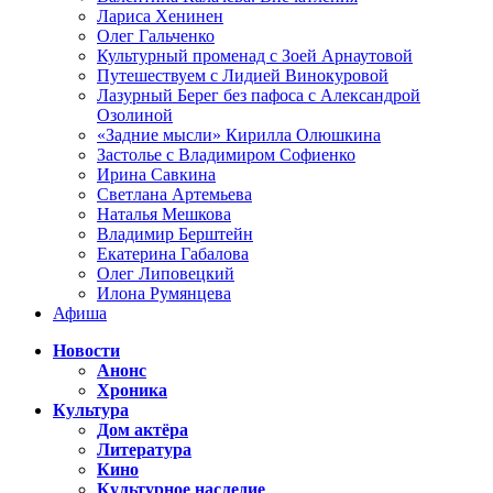
Лариса Хенинен
Олег Гальченко
Культурный променад с Зоей Арнаутовой
Путешествуем с Лидией Винокуровой
Лазурный Берег без пафоса с Александрой
Озолиной
«Задние мысли» Кирилла Олюшкина
Застолье с Владимиром Софиенко
Ирина Савкина
Светлана Артемьева
Наталья Мешкова
Владимир Берштейн
Екатерина Габалова
Олег Липовецкий
Илона Румянцева
Афиша
Новости
Анонс
Хроника
Культура
Дом актёра
Литература
Кино
Культурное наследие