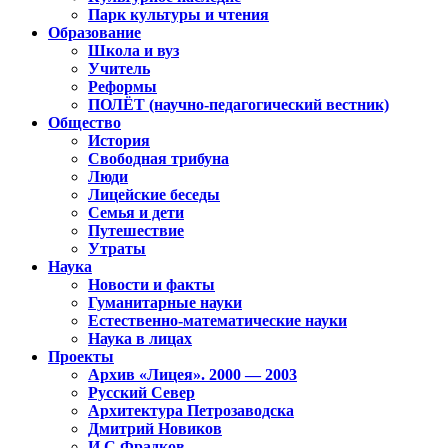
Парк культуры и чтения
Образование
Школа и вуз
Учитель
Реформы
ПОЛЁТ (научно-педагогический вестник)
Общество
История
Свободная трибуна
Люди
Лицейские беседы
Семья и дети
Путешествие
Утраты
Наука
Новости и факты
Гуманитарные науки
Естественно-математические науки
Наука в лицах
Проекты
Архив «Лицея». 2000 — 2003
Русский Север
Архитектура Петрозаводска
Дмитрий Новиков
И.С.Фрадков