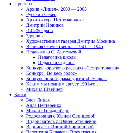
Проекты
Архив «Лицея». 2000 — 2003
Русский Север
Архитектура Петрозаводска
Дмитрий Новиков
И.С.Фрадков
Здоровье
Художественная галерея Дмитрия Москина
Великая Отечественная. 1941 — 1945
Педагогика С. Артемьевой
Педагогика школы
Педагогика двора
Конкурс короткого рассказа «Сестра таланта»
Конкурс «Во весь голос»
Конкурс новой драматургии «Ремарка»
Каким мы помним август 1991-го…
Михаил Швейцер
Блоги
Блог Лицея
Алла Нестеренко
Михаил Гольденберг
Родословная с Юлией Свинцовой
Видоискатель с Юлией Утышевой
Вернисаж с Ириной Ларионовой
Валентина Калачёва. Впечатления