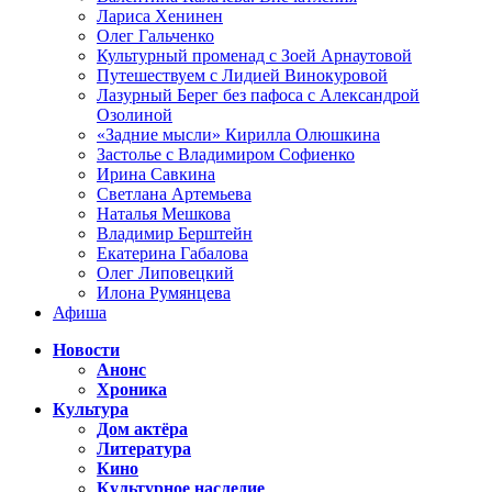
Лариса Хенинен
Олег Гальченко
Культурный променад с Зоей Арнаутовой
Путешествуем с Лидией Винокуровой
Лазурный Берег без пафоса с Александрой
Озолиной
«Задние мысли» Кирилла Олюшкина
Застолье с Владимиром Софиенко
Ирина Савкина
Светлана Артемьева
Наталья Мешкова
Владимир Берштейн
Екатерина Габалова
Олег Липовецкий
Илона Румянцева
Афиша
Новости
Анонс
Хроника
Культура
Дом актёра
Литература
Кино
Культурное наследие