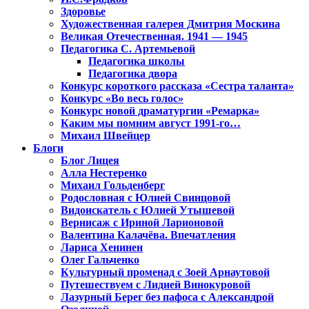
Здоровье
Художественная галерея Дмитрия Москина
Великая Отечественная. 1941 — 1945
Педагогика С. Артемьевой
Педагогика школы
Педагогика двора
Конкурс короткого рассказа «Сестра таланта»
Конкурс «Во весь голос»
Конкурс новой драматургии «Ремарка»
Каким мы помним август 1991-го…
Михаил Швейцер
Блоги
Блог Лицея
Алла Нестеренко
Михаил Гольденберг
Родословная с Юлией Свинцовой
Видоискатель с Юлией Утышевой
Вернисаж с Ириной Ларионовой
Валентина Калачёва. Впечатления
Лариса Хенинен
Олег Гальченко
Культурный променад с Зоей Арнаутовой
Путешествуем с Лидией Винокуровой
Лазурный Берег без пафоса с Александрой