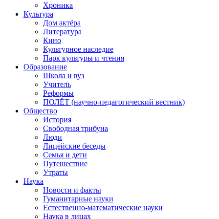
Хроника
Культура
Дом актёра
Литература
Кино
Культурное наследие
Парк культуры и чтения
Образование
Школа и вуз
Учитель
Реформы
ПОЛЁТ (научно-педагогический вестник)
Общество
История
Свободная трибуна
Люди
Лицейские беседы
Семья и дети
Путешествие
Утраты
Наука
Новости и факты
Гуманитарные науки
Естественно-математические науки
Наука в лицах