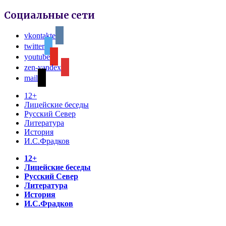
Социальные сети
vkontakte
twitter
youtube
zen-yandex
mail
12+
Лицейские беседы
Русский Север
Литература
История
И.С.Фрадков
12+
Лицейские беседы
Русский Север
Литература
История
И.С.Фрадков