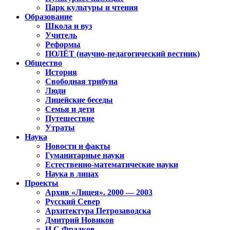
Парк культуры и чтения
Образование
Школа и вуз
Учитель
Реформы
ПОЛЁТ (научно-педагогический вестник)
Общество
История
Свободная трибуна
Люди
Лицейские беседы
Семья и дети
Путешествие
Утраты
Наука
Новости и факты
Гуманитарные науки
Естественно-математические науки
Наука в лицах
Проекты
Архив «Лицея». 2000 — 2003
Русский Север
Архитектура Петрозаводска
Дмитрий Новиков
И.С.Фрадков