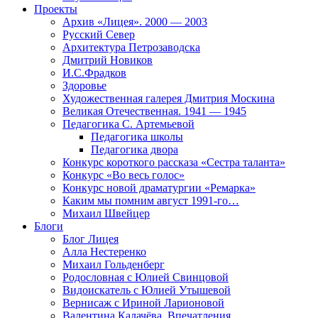
Проекты
Архив «Лицея». 2000 — 2003
Русский Север
Архитектура Петрозаводска
Дмитрий Новиков
И.С.Фрадков
Здоровье
Художественная галерея Дмитрия Москина
Великая Отечественная. 1941 — 1945
Педагогика С. Артемьевой
Педагогика школы
Педагогика двора
Конкурс короткого рассказа «Сестра таланта»
Конкурс «Во весь голос»
Конкурс новой драматургии «Ремарка»
Каким мы помним август 1991-го…
Михаил Швейцер
Блоги
Блог Лицея
Алла Нестеренко
Михаил Гольденберг
Родословная с Юлией Свинцовой
Видоискатель с Юлией Утышевой
Вернисаж с Ириной Ларионовой
Валентина Калачёва. Впечатления