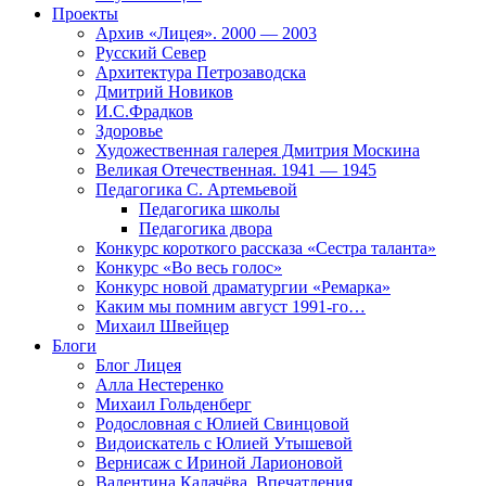
Проекты
Архив «Лицея». 2000 — 2003
Русский Север
Архитектура Петрозаводска
Дмитрий Новиков
И.С.Фрадков
Здоровье
Художественная галерея Дмитрия Москина
Великая Отечественная. 1941 — 1945
Педагогика С. Артемьевой
Педагогика школы
Педагогика двора
Конкурс короткого рассказа «Сестра таланта»
Конкурс «Во весь голос»
Конкурс новой драматургии «Ремарка»
Каким мы помним август 1991-го…
Михаил Швейцер
Блоги
Блог Лицея
Алла Нестеренко
Михаил Гольденберг
Родословная с Юлией Свинцовой
Видоискатель с Юлией Утышевой
Вернисаж с Ириной Ларионовой
Валентина Калачёва. Впечатления