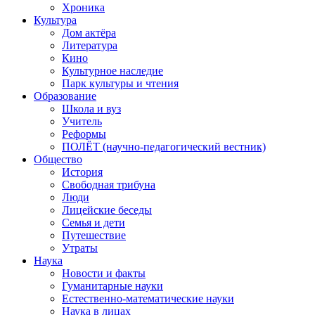
Хроника
Культура
Дом актёра
Литература
Кино
Культурное наследие
Парк культуры и чтения
Образование
Школа и вуз
Учитель
Реформы
ПОЛЁТ (научно-педагогический вестник)
Общество
История
Свободная трибуна
Люди
Лицейские беседы
Семья и дети
Путешествие
Утраты
Наука
Новости и факты
Гуманитарные науки
Естественно-математические науки
Наука в лицах