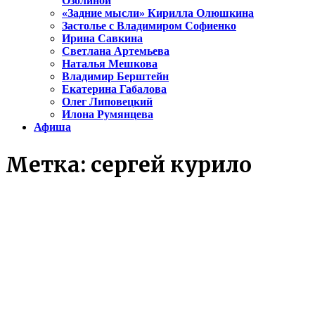
Озолиной
«Задние мысли» Кирилла Олюшкина
Застолье с Владимиром Софиенко
Ирина Савкина
Светлана Артемьева
Наталья Мешкова
Владимир Берштейн
Екатерина Габалова
Олег Липовецкий
Илона Румянцева
Афиша
Метка:
сергей курило