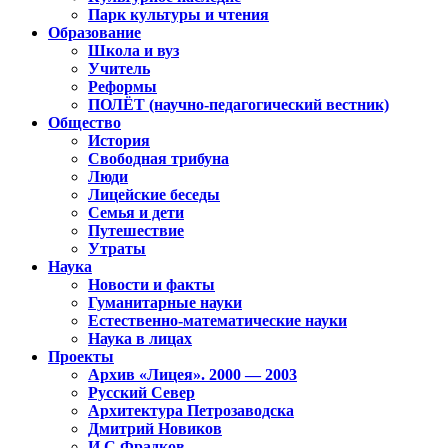
Парк культуры и чтения
Образование
Школа и вуз
Учитель
Реформы
ПОЛЁТ (научно-педагогический вестник)
Общество
История
Свободная трибуна
Люди
Лицейские беседы
Семья и дети
Путешествие
Утраты
Наука
Новости и факты
Гуманитарные науки
Естественно-математические науки
Наука в лицах
Проекты
Архив «Лицея». 2000 — 2003
Русский Север
Архитектура Петрозаводска
Дмитрий Новиков
И.С.Фрадков