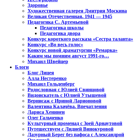
Здоровье
Художественная галерея Дмитрия Москина
Великая Отечественная. 1941 — 1945
Педагогика С. Артемьевой
Педагогика школы
Педагогика двора
Конкурс короткого рассказа «Сестра таланта»
Конкурс «Во весь голос»
Конкурс новой драматургии «Ремарка»
Каким мы помним август 1991-го…
Михаил Швейцер
Блоги
Блог Лицея
Алла Нестеренко
Михаил Гольденберг
Родословная с Юлией Свинцовой
Видоискатель с Юлией Утышевой
Вернисаж с Ириной Ларионовой
Валентина Калачёва. Впечатления
Лариса Хенинен
Олег Гальченко
Культурный променад с Зоей Арнаутовой
Путешествуем с Лидией Винокуровой
Лазурный Берег без пафоса с Александрой