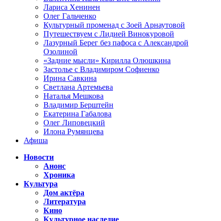
Лариса Хенинен
Олег Гальченко
Культурный променад с Зоей Арнаутовой
Путешествуем с Лидией Винокуровой
Лазурный Берег без пафоса с Александрой
Озолиной
«Задние мысли» Кирилла Олюшкина
Застолье с Владимиром Софиенко
Ирина Савкина
Светлана Артемьева
Наталья Мешкова
Владимир Берштейн
Екатерина Габалова
Олег Липовецкий
Илона Румянцева
Афиша
Новости
Анонс
Хроника
Культура
Дом актёра
Литература
Кино
Культурное наследие