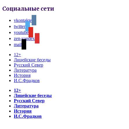
Социальные сети
vkontakte
twitter
youtube
zen-yandex
mail
12+
Лицейские беседы
Русский Север
Литература
История
И.С.Фрадков
12+
Лицейские беседы
Русский Север
Литература
История
И.С.Фрадков