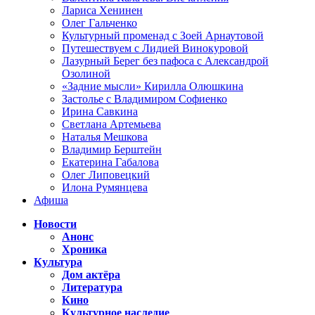
Лариса Хенинен
Олег Гальченко
Культурный променад с Зоей Арнаутовой
Путешествуем с Лидией Винокуровой
Лазурный Берег без пафоса с Александрой
Озолиной
«Задние мысли» Кирилла Олюшкина
Застолье с Владимиром Софиенко
Ирина Савкина
Светлана Артемьева
Наталья Мешкова
Владимир Берштейн
Екатерина Габалова
Олег Липовецкий
Илона Румянцева
Афиша
Новости
Анонс
Хроника
Культура
Дом актёра
Литература
Кино
Культурное наследие