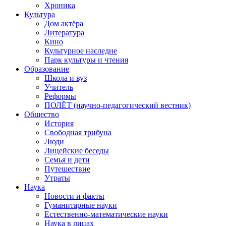
Хроника
Культура
Дом актёра
Литература
Кино
Культурное наследие
Парк культуры и чтения
Образование
Школа и вуз
Учитель
Реформы
ПОЛЁТ (научно-педагогический вестник)
Общество
История
Свободная трибуна
Люди
Лицейские беседы
Семья и дети
Путешествие
Утраты
Наука
Новости и факты
Гуманитарные науки
Естественно-математические науки
Наука в лицах