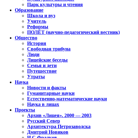
Парк культуры и чтения
Образование
Школа и вуз
Учитель
Реформы
ПОЛЁТ (научно-педагогический вестник)
Общество
История
Свободная трибуна
Люди
Лицейские беседы
Семья и дети
Путешествие
Утраты
Наука
Новости и факты
Гуманитарные науки
Естественно-математические науки
Наука в лицах
Проекты
Архив «Лицея». 2000 — 2003
Русский Север
Архитектура Петрозаводска
Дмитрий Новиков
И.С.Фрадков