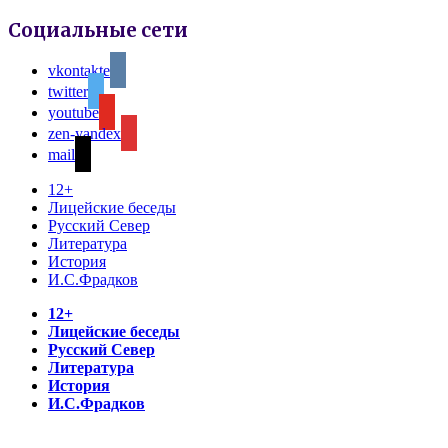
Социальные сети
vkontakte
twitter
youtube
zen-yandex
mail
12+
Лицейские беседы
Русский Север
Литература
История
И.С.Фрадков
12+
Лицейские беседы
Русский Север
Литература
История
И.С.Фрадков