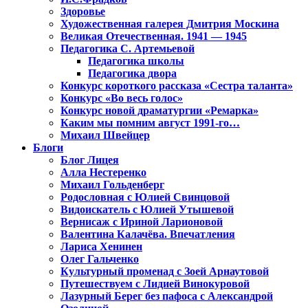
Здоровье
Художественная галерея Дмитрия Москина
Великая Отечественная. 1941 — 1945
Педагогика С. Артемьевой
Педагогика школы
Педагогика двора
Конкурс короткого рассказа «Сестра таланта»
Конкурс «Во весь голос»
Конкурс новой драматургии «Ремарка»
Каким мы помним август 1991-го…
Михаил Швейцер
Блоги
Блог Лицея
Алла Нестеренко
Михаил Гольденберг
Родословная с Юлией Свинцовой
Видоискатель с Юлией Утышевой
Вернисаж с Ириной Ларионовой
Валентина Калачёва. Впечатления
Лариса Хенинен
Олег Гальченко
Культурный променад с Зоей Арнаутовой
Путешествуем с Лидией Винокуровой
Лазурный Берег без пафоса с Александрой