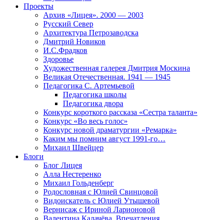
Проекты
Архив «Лицея». 2000 — 2003
Русский Север
Архитектура Петрозаводска
Дмитрий Новиков
И.С.Фрадков
Здоровье
Художественная галерея Дмитрия Москина
Великая Отечественная. 1941 — 1945
Педагогика С. Артемьевой
Педагогика школы
Педагогика двора
Конкурс короткого рассказа «Сестра таланта»
Конкурс «Во весь голос»
Конкурс новой драматургии «Ремарка»
Каким мы помним август 1991-го…
Михаил Швейцер
Блоги
Блог Лицея
Алла Нестеренко
Михаил Гольденберг
Родословная с Юлией Свинцовой
Видоискатель с Юлией Утышевой
Вернисаж с Ириной Ларионовой
Валентина Калачёва. Впечатления