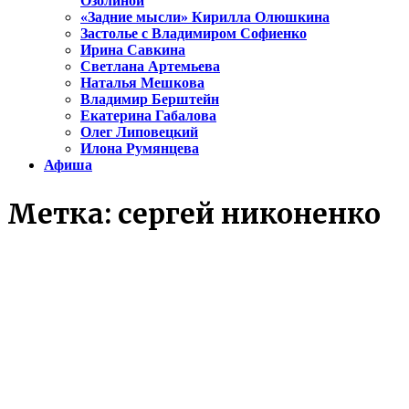
Озолиной
«Задние мысли» Кирилла Олюшкина
Застолье с Владимиром Софиенко
Ирина Савкина
Светлана Артемьева
Наталья Мешкова
Владимир Берштейн
Екатерина Габалова
Олег Липовецкий
Илона Румянцева
Афиша
Метка:
сергей никоненко