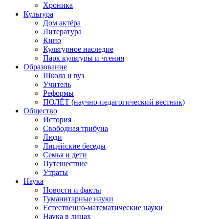
Хроника
Культура
Дом актёра
Литература
Кино
Культурное наследие
Парк культуры и чтения
Образование
Школа и вуз
Учитель
Реформы
ПОЛЁТ (научно-педагогический вестник)
Общество
История
Свободная трибуна
Люди
Лицейские беседы
Семья и дети
Путешествие
Утраты
Наука
Новости и факты
Гуманитарные науки
Естественно-математические науки
Наука в лицах