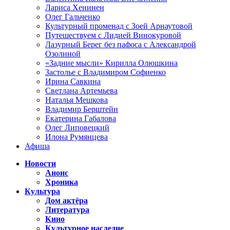
Лариса Хенинен
Олег Гальченко
Культурный променад с Зоей Арнаутовой
Путешествуем с Лидией Винокуровой
Лазурный Берег без пафоса с Александрой
Озолиной
«Задние мысли» Кирилла Олюшкина
Застолье с Владимиром Софиенко
Ирина Савкина
Светлана Артемьева
Наталья Мешкова
Владимир Берштейн
Екатерина Габалова
Олег Липовецкий
Илона Румянцева
Афиша
Новости
Анонс
Хроника
Культура
Дом актёра
Литература
Кино
Культурное наследие