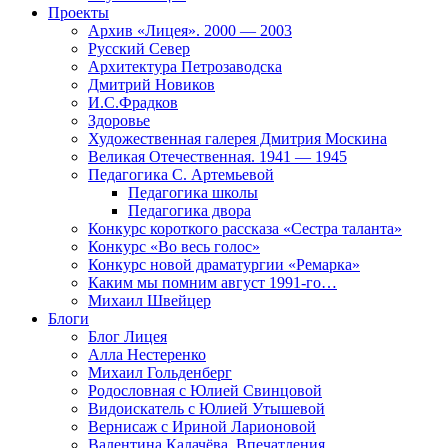
Проекты
Архив «Лицея». 2000 — 2003
Русский Север
Архитектура Петрозаводска
Дмитрий Новиков
И.С.Фрадков
Здоровье
Художественная галерея Дмитрия Москина
Великая Отечественная. 1941 — 1945
Педагогика С. Артемьевой
Педагогика школы
Педагогика двора
Конкурс короткого рассказа «Сестра таланта»
Конкурс «Во весь голос»
Конкурс новой драматургии «Ремарка»
Каким мы помним август 1991-го…
Михаил Швейцер
Блоги
Блог Лицея
Алла Нестеренко
Михаил Гольденберг
Родословная с Юлией Свинцовой
Видоискатель с Юлией Утышевой
Вернисаж с Ириной Ларионовой
Валентина Калачёва. Впечатления