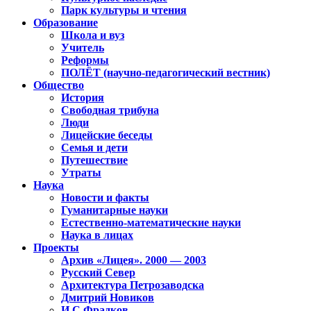
Парк культуры и чтения
Образование
Школа и вуз
Учитель
Реформы
ПОЛЁТ (научно-педагогический вестник)
Общество
История
Свободная трибуна
Люди
Лицейские беседы
Семья и дети
Путешествие
Утраты
Наука
Новости и факты
Гуманитарные науки
Естественно-математические науки
Наука в лицах
Проекты
Архив «Лицея». 2000 — 2003
Русский Север
Архитектура Петрозаводска
Дмитрий Новиков
И.С.Фрадков