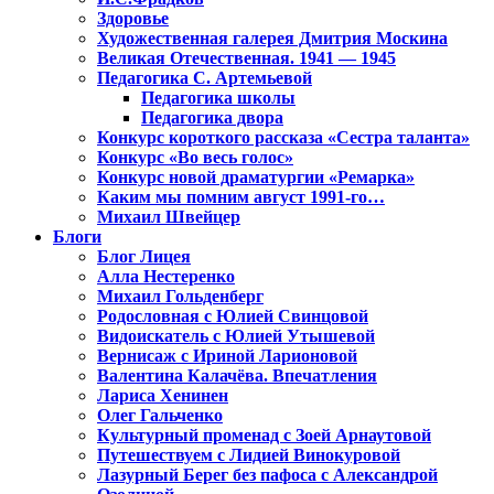
Здоровье
Художественная галерея Дмитрия Москина
Великая Отечественная. 1941 — 1945
Педагогика С. Артемьевой
Педагогика школы
Педагогика двора
Конкурс короткого рассказа «Сестра таланта»
Конкурс «Во весь голос»
Конкурс новой драматургии «Ремарка»
Каким мы помним август 1991-го…
Михаил Швейцер
Блоги
Блог Лицея
Алла Нестеренко
Михаил Гольденберг
Родословная с Юлией Свинцовой
Видоискатель с Юлией Утышевой
Вернисаж с Ириной Ларионовой
Валентина Калачёва. Впечатления
Лариса Хенинен
Олег Гальченко
Культурный променад с Зоей Арнаутовой
Путешествуем с Лидией Винокуровой
Лазурный Берег без пафоса с Александрой