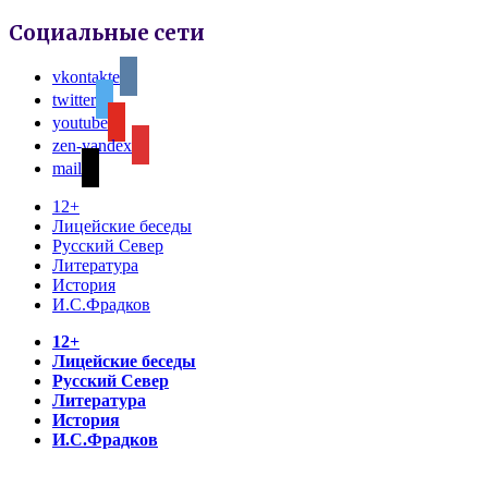
Социальные сети
vkontakte
twitter
youtube
zen-yandex
mail
12+
Лицейские беседы
Русский Север
Литература
История
И.С.Фрадков
12+
Лицейские беседы
Русский Север
Литература
История
И.С.Фрадков