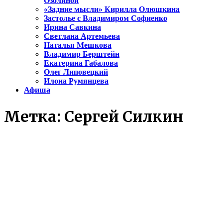
Озолиной
«Задние мысли» Кирилла Олюшкина
Застолье с Владимиром Софиенко
Ирина Савкина
Светлана Артемьева
Наталья Мешкова
Владимир Берштейн
Екатерина Габалова
Олег Липовецкий
Илона Румянцева
Афиша
Метка:
Сергей Силкин