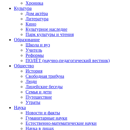
Хроника
Культура
Дом актёра
Литература
Кино
Культурное наследие
Парк культуры и чтения
Образование
Школа и вуз
Учитель
Реформы
ПОЛЁТ (научно-педагогический вестник)
Общество
История
Свободная трибуна
Люди
Лицейские беседы
Семья и дети
Путешествие
Утраты
Наука
Новости и факты
Гуманитарные науки
Естественно-математические науки
Наука в лицах