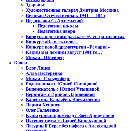
Здоровье
Художественная галерея Дмитрия Москина
Великая Отечественная. 1941 — 1945
Педагогика С. Артемьевой
Педагогика школы
Педагогика двора
Конкурс короткого рассказа «Сестра таланта»
Конкурс «Во весь голос»
Конкурс новой драматургии «Ремарка»
Каким мы помним август 1991-го…
Михаил Швейцер
Блоги
Блог Лицея
Алла Нестеренко
Михаил Гольденберг
Родословная с Юлией Свинцовой
Видоискатель с Юлией Утышевой
Вернисаж с Ириной Ларионовой
Валентина Калачёва. Впечатления
Лариса Хенинен
Олег Гальченко
Культурный променад с Зоей Арнаутовой
Путешествуем с Лидией Винокуровой
Лазурный Берег без пафоса с Александрой