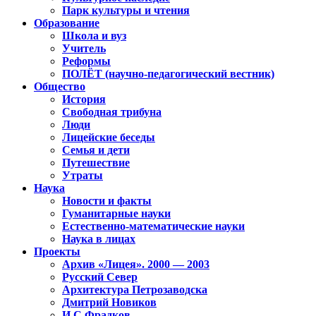
Парк культуры и чтения
Образование
Школа и вуз
Учитель
Реформы
ПОЛЁТ (научно-педагогический вестник)
Общество
История
Свободная трибуна
Люди
Лицейские беседы
Семья и дети
Путешествие
Утраты
Наука
Новости и факты
Гуманитарные науки
Естественно-математические науки
Наука в лицах
Проекты
Архив «Лицея». 2000 — 2003
Русский Север
Архитектура Петрозаводска
Дмитрий Новиков
И.С.Фрадков