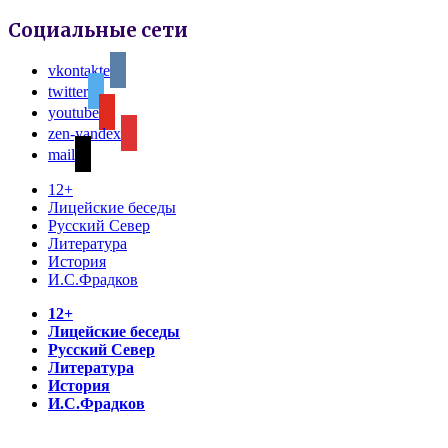
Социальные сети
vkontakte
twitter
youtube
zen-yandex
mail
12+
Лицейские беседы
Русский Север
Литература
История
И.С.Фрадков
12+
Лицейские беседы
Русский Север
Литература
История
И.С.Фрадков