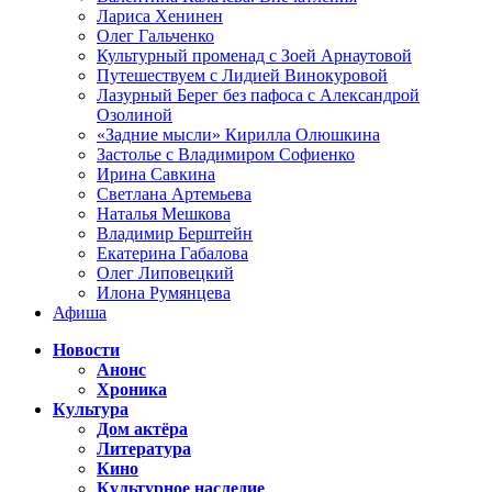
Лариса Хенинен
Олег Гальченко
Культурный променад с Зоей Арнаутовой
Путешествуем с Лидией Винокуровой
Лазурный Берег без пафоса с Александрой
Озолиной
«Задние мысли» Кирилла Олюшкина
Застолье с Владимиром Софиенко
Ирина Савкина
Светлана Артемьева
Наталья Мешкова
Владимир Берштейн
Екатерина Габалова
Олег Липовецкий
Илона Румянцева
Афиша
Новости
Анонс
Хроника
Культура
Дом актёра
Литература
Кино
Культурное наследие