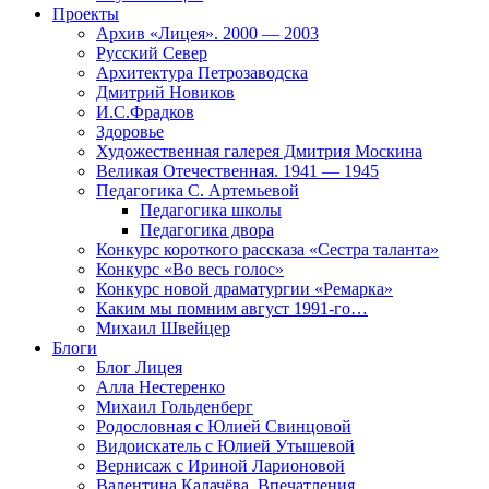
Проекты
Архив «Лицея». 2000 — 2003
Русский Север
Архитектура Петрозаводска
Дмитрий Новиков
И.С.Фрадков
Здоровье
Художественная галерея Дмитрия Москина
Великая Отечественная. 1941 — 1945
Педагогика С. Артемьевой
Педагогика школы
Педагогика двора
Конкурс короткого рассказа «Сестра таланта»
Конкурс «Во весь голос»
Конкурс новой драматургии «Ремарка»
Каким мы помним август 1991-го…
Михаил Швейцер
Блоги
Блог Лицея
Алла Нестеренко
Михаил Гольденберг
Родословная с Юлией Свинцовой
Видоискатель с Юлией Утышевой
Вернисаж с Ириной Ларионовой
Валентина Калачёва. Впечатления