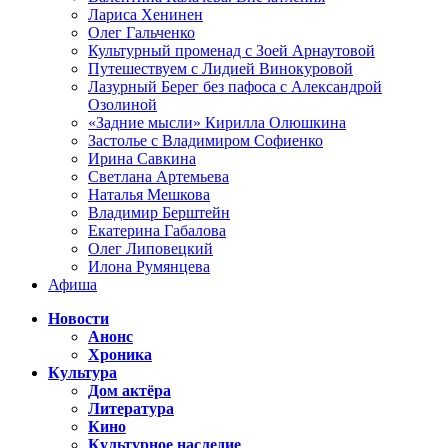
Лариса Хенинен
Олег Гальченко
Культурный променад с Зоей Арнаутовой
Путешествуем с Лидией Винокуровой
Лазурный Берег без пафоса с Александрой
Озолиной
«Задние мысли» Кирилла Олюшкина
Застолье с Владимиром Софиенко
Ирина Савкина
Светлана Артемьева
Наталья Мешкова
Владимир Берштейн
Екатерина Габалова
Олег Липовецкий
Илона Румянцева
Афиша
Новости
Анонс
Хроника
Культура
Дом актёра
Литература
Кино
Культурное наследие