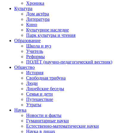
Хроника
Культура
Дом актёра
Литература
Кино
Культурное наследие
Парк культуры и чтения
Образование
Школа и вуз
Учитель
Реформы
ПОЛЁТ (научно-педагогический вестник)
Общество
История
Свободная трибуна
Люди
Лицейские беседы
Семья и дети
Путешествие
Утраты
Наука
Новости и факты
Гуманитарные науки
Естественно-математические науки
Наука в лицах