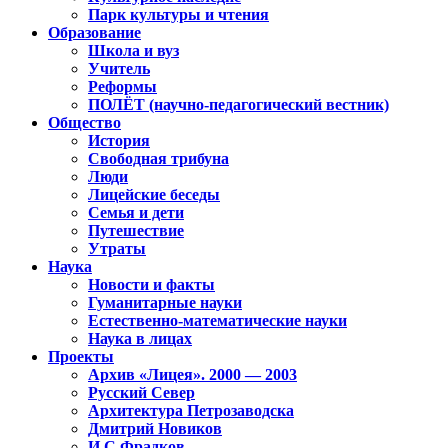
Парк культуры и чтения
Образование
Школа и вуз
Учитель
Реформы
ПОЛЁТ (научно-педагогический вестник)
Общество
История
Свободная трибуна
Люди
Лицейские беседы
Семья и дети
Путешествие
Утраты
Наука
Новости и факты
Гуманитарные науки
Естественно-математические науки
Наука в лицах
Проекты
Архив «Лицея». 2000 — 2003
Русский Север
Архитектура Петрозаводска
Дмитрий Новиков
И.С.Фрадков