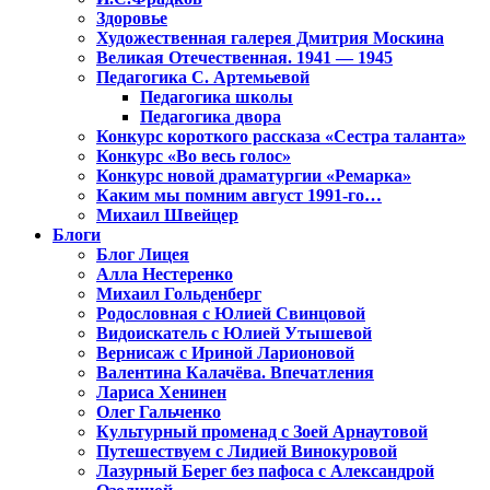
Здоровье
Художественная галерея Дмитрия Москина
Великая Отечественная. 1941 — 1945
Педагогика С. Артемьевой
Педагогика школы
Педагогика двора
Конкурс короткого рассказа «Сестра таланта»
Конкурс «Во весь голос»
Конкурс новой драматургии «Ремарка»
Каким мы помним август 1991-го…
Михаил Швейцер
Блоги
Блог Лицея
Алла Нестеренко
Михаил Гольденберг
Родословная с Юлией Свинцовой
Видоискатель с Юлией Утышевой
Вернисаж с Ириной Ларионовой
Валентина Калачёва. Впечатления
Лариса Хенинен
Олег Гальченко
Культурный променад с Зоей Арнаутовой
Путешествуем с Лидией Винокуровой
Лазурный Берег без пафоса с Александрой