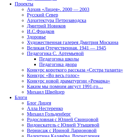
Проекты
Архив «Лицея». 2000 — 2003
Русский Север
Архитектура Петрозаводска
Дмитрий Новиков
И.С.Фрадков
Здоровье
Художественная галерея Дмитрия Москина
Великая Отечественная. 1941 — 1945
Педагогика С. Артемьевой
Педагогика школы
Педагогика двора
Конкурс короткого рассказа «Сестра таланта»
Конкурс «Во весь голос»
Конкурс новой драматургии «Ремарка»
Каким мы помним август 1991-го…
Михаил Швейцер
Блоги
Блог Лицея
Алла Нестеренко
Михаил Гольденберг
Родословная с Юлией Свинцовой
Видоискатель с Юлией Утышевой
Вернисаж с Ириной Ларионовой
Валентина Калачёва. Впечатления