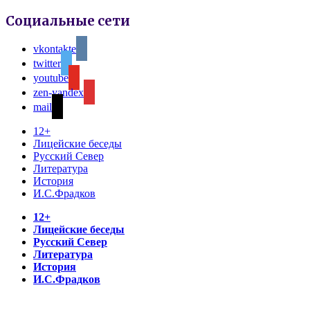
Социальные сети
vkontakte
twitter
youtube
zen-yandex
mail
12+
Лицейские беседы
Русский Север
Литература
История
И.С.Фрадков
12+
Лицейские беседы
Русский Север
Литература
История
И.С.Фрадков