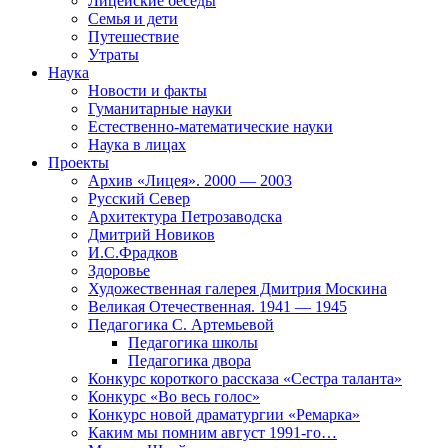
Лицейские беседы
Семья и дети
Путешествие
Утраты
Наука
Новости и факты
Гуманитарные науки
Естественно-математические науки
Наука в лицах
Проекты
Архив «Лицея». 2000 — 2003
Русский Север
Архитектура Петрозаводска
Дмитрий Новиков
И.С.Фрадков
Здоровье
Художественная галерея Дмитрия Москина
Великая Отечественная. 1941 — 1945
Педагогика С. Артемьевой
Педагогика школы
Педагогика двора
Конкурс короткого рассказа «Сестра таланта»
Конкурс «Во весь голос»
Конкурс новой драматургии «Ремарка»
Каким мы помним август 1991-го…