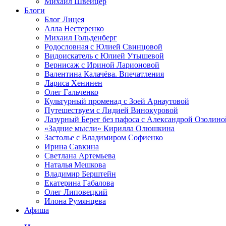
Михаил Швейцер
Блоги
Блог Лицея
Алла Нестеренко
Михаил Гольденберг
Родословная с Юлией Свинцовой
Видоискатель с Юлией Утышевой
Вернисаж с Ириной Ларионовой
Валентина Калачёва. Впечатления
Лариса Хенинен
Олег Гальченко
Культурный променад с Зоей Арнаутовой
Путешествуем с Лидией Винокуровой
Лазурный Берег без пафоса с Александрой Озолино
«Задние мысли» Кирилла Олюшкина
Застолье с Владимиром Софиенко
Ирина Савкина
Светлана Артемьева
Наталья Мешкова
Владимир Берштейн
Екатерина Габалова
Олег Липовецкий
Илона Румянцева
Афиша