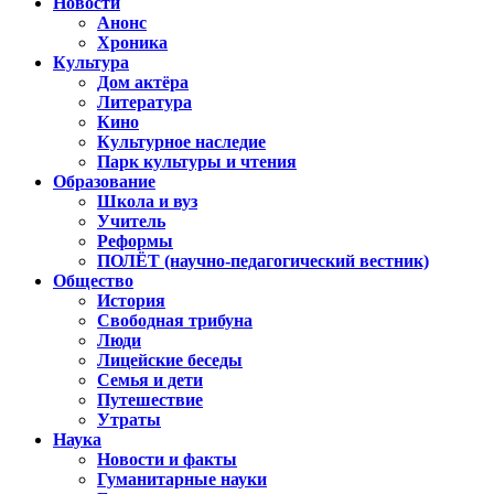
Новости
Анонс
Хроника
Культура
Дом актёра
Литература
Кино
Культурное наследие
Парк культуры и чтения
Образование
Школа и вуз
Учитель
Реформы
ПОЛЁТ (научно-педагогический вестник)
Общество
История
Свободная трибуна
Люди
Лицейские беседы
Семья и дети
Путешествие
Утраты
Наука
Новости и факты
Гуманитарные науки