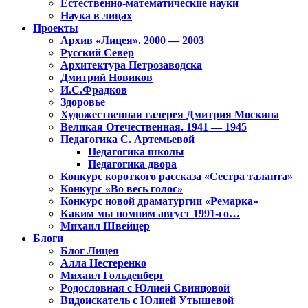
Естественно-математические науки
Наука в лицах
Проекты
Архив «Лицея». 2000 — 2003
Русский Север
Архитектура Петрозаводска
Дмитрий Новиков
И.С.Фрадков
Здоровье
Художественная галерея Дмитрия Москина
Великая Отечественная. 1941 — 1945
Педагогика С. Артемьевой
Педагогика школы
Педагогика двора
Конкурс короткого рассказа «Сестра таланта»
Конкурс «Во весь голос»
Конкурс новой драматургии «Ремарка»
Каким мы помним август 1991-го…
Михаил Швейцер
Блоги
Блог Лицея
Алла Нестеренко
Михаил Гольденберг
Родословная с Юлией Свинцовой
Видоискатель с Юлией Утышевой