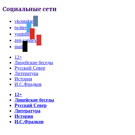
Социальные сети
vkontakte
twitter
youtube
zen-yandex
mail
12+
Лицейские беседы
Русский Север
Литература
История
И.С.Фрадков
12+
Лицейские беседы
Русский Север
Литература
История
И.С.Фрадков