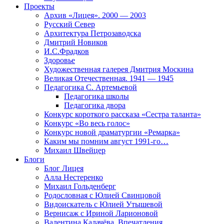
Проекты
Архив «Лицея». 2000 — 2003
Русский Север
Архитектура Петрозаводска
Дмитрий Новиков
И.С.Фрадков
Здоровье
Художественная галерея Дмитрия Москина
Великая Отечественная. 1941 — 1945
Педагогика С. Артемьевой
Педагогика школы
Педагогика двора
Конкурс короткого рассказа «Сестра таланта»
Конкурс «Во весь голос»
Конкурс новой драматургии «Ремарка»
Каким мы помним август 1991-го…
Михаил Швейцер
Блоги
Блог Лицея
Алла Нестеренко
Михаил Гольденберг
Родословная с Юлией Свинцовой
Видоискатель с Юлией Утышевой
Вернисаж с Ириной Ларионовой
Валентина Калачёва. Впечатления