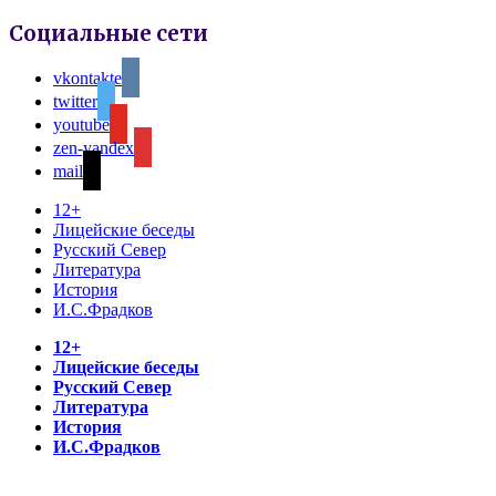
Социальные сети
vkontakte
twitter
youtube
zen-yandex
mail
12+
Лицейские беседы
Русский Север
Литература
История
И.С.Фрадков
12+
Лицейские беседы
Русский Север
Литература
История
И.С.Фрадков