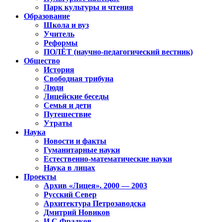
Парк культуры и чтения
Образование
Школа и вуз
Учитель
Реформы
ПОЛЁТ (научно-педагогический вестник)
Общество
История
Свободная трибуна
Люди
Лицейские беседы
Семья и дети
Путешествие
Утраты
Наука
Новости и факты
Гуманитарные науки
Естественно-математические науки
Наука в лицах
Проекты
Архив «Лицея». 2000 — 2003
Русский Север
Архитектура Петрозаводска
Дмитрий Новиков
И.С.Фрадков