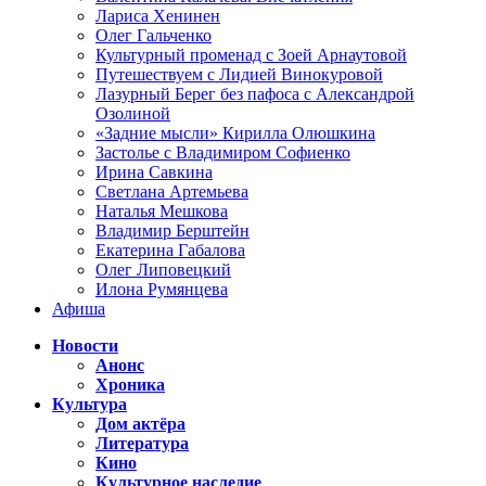
Лариса Хенинен
Олег Гальченко
Культурный променад с Зоей Арнаутовой
Путешествуем с Лидией Винокуровой
Лазурный Берег без пафоса с Александрой
Озолиной
«Задние мысли» Кирилла Олюшкина
Застолье с Владимиром Софиенко
Ирина Савкина
Светлана Артемьева
Наталья Мешкова
Владимир Берштейн
Екатерина Габалова
Олег Липовецкий
Илона Румянцева
Афиша
Новости
Анонс
Хроника
Культура
Дом актёра
Литература
Кино
Культурное наследие