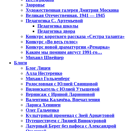
Здоровье
Художественная галерея Дмитрия Москина
Великая Отечественная. 1941 — 1945
Педагогика С. Артемьевой
Педагогика школы
Педагогика двора
Конкурс короткого рассказа «Сестра таланта»
Конкурс «Во весь голос»
Конкурс новой драматургии «Ремарка»
Каким мы помним август 1991-го…
Михаил Швейцер
Блоги
Блог Лицея
Алла Нестеренко
Михаил Гольденберг
Родословная с Юлией Свинцовой
Видоискатель с Юлией Утышевой
Вернисаж с Ириной Ларионовой
Валентина Калачёва. Впечатления
Лариса Хенинен
Олег Гальченко
Культурный променад с Зоей Арнаутовой
Путешествуем с Лидией Винокуровой
Лазурный Берег без пафоса с Александрой