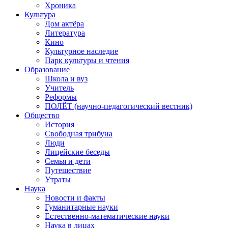
Хроника
Культура
Дом актёра
Литература
Кино
Культурное наследие
Парк культуры и чтения
Образование
Школа и вуз
Учитель
Реформы
ПОЛЁТ (научно-педагогический вестник)
Общество
История
Свободная трибуна
Люди
Лицейские беседы
Семья и дети
Путешествие
Утраты
Наука
Новости и факты
Гуманитарные науки
Естественно-математические науки
Наука в лицах