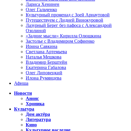
Лариса Хенинен
Олег Гальченко
Культурный променад с Зоей Арнаутовой
Путешествуем с Лидией Винокуровой
Лазурный Берег без пафоса с Александрой
Озолиной
«Задние мысли» Кирилла Олюшкина
Застолье с Владимиром Софиенко
Ирина Савкина
Светлана Артемьева
Наталья Мешкова
Владимир Берштейн
Екатерина Габалова
Олег Липовецкий
Илона Румянцева
Афиша
Новости
Анонс
Хроника
Культура
Дом актёра
Литература
Кино
Культурное наследие