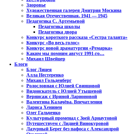
Здоровье
Художественная галерея Дмитрия Москина
Великая Отечественная. 1941 — 1945
Педагогика С. Артемьевой
Педагогика школы
Педагогика двора
Конкурс короткого рассказа «Сестра таланта»
Конкурс «Во весь голос»
Конкурс новой драматургии «Ремарка»
Каким мы помним август 1991-го…
Михаил Швейцер
Блоги
Блог Лицея
Алла Нестеренко
Михаил Гольденберг
Родословная с Юлией Свинцовой
Видоискатель с Юлией Утышевой
Вернисаж с Ириной Ларионовой
Валентина Калачёва. Впечатления
Лариса Хенинен
Олег Гальченко
Культурный променад с Зоей Арнаутовой
Путешествуем с Лидией Винокуровой
Лазурный Берег без пафоса с Александрой