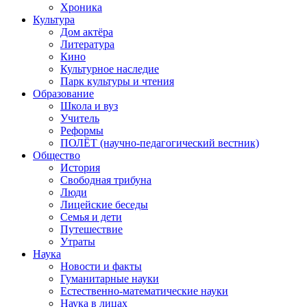
Хроника
Культура
Дом актёра
Литература
Кино
Культурное наследие
Парк культуры и чтения
Образование
Школа и вуз
Учитель
Реформы
ПОЛЁТ (научно-педагогический вестник)
Общество
История
Свободная трибуна
Люди
Лицейские беседы
Семья и дети
Путешествие
Утраты
Наука
Новости и факты
Гуманитарные науки
Естественно-математические науки
Наука в лицах