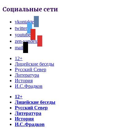
Социальные сети
vkontakte
twitter
youtube
zen-yandex
mail
12+
Лицейские беседы
Русский Север
Литература
История
И.С.Фрадков
12+
Лицейские беседы
Русский Север
Литература
История
И.С.Фрадков