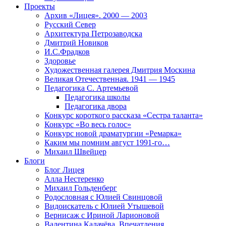
Проекты
Архив «Лицея». 2000 — 2003
Русский Север
Архитектура Петрозаводска
Дмитрий Новиков
И.С.Фрадков
Здоровье
Художественная галерея Дмитрия Москина
Великая Отечественная. 1941 — 1945
Педагогика С. Артемьевой
Педагогика школы
Педагогика двора
Конкурс короткого рассказа «Сестра таланта»
Конкурс «Во весь голос»
Конкурс новой драматургии «Ремарка»
Каким мы помним август 1991-го…
Михаил Швейцер
Блоги
Блог Лицея
Алла Нестеренко
Михаил Гольденберг
Родословная с Юлией Свинцовой
Видоискатель с Юлией Утышевой
Вернисаж с Ириной Ларионовой
Валентина Калачёва. Впечатления