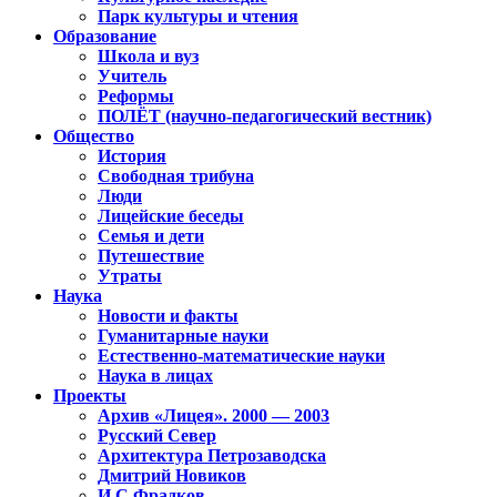
Парк культуры и чтения
Образование
Школа и вуз
Учитель
Реформы
ПОЛЁТ (научно-педагогический вестник)
Общество
История
Свободная трибуна
Люди
Лицейские беседы
Семья и дети
Путешествие
Утраты
Наука
Новости и факты
Гуманитарные науки
Естественно-математические науки
Наука в лицах
Проекты
Архив «Лицея». 2000 — 2003
Русский Север
Архитектура Петрозаводска
Дмитрий Новиков
И.С.Фрадков