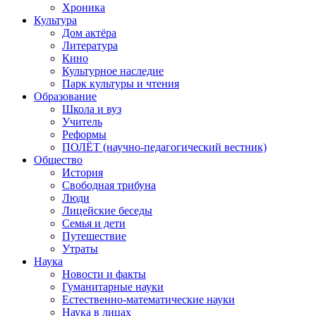
Хроника
Культура
Дом актёра
Литература
Кино
Культурное наследие
Парк культуры и чтения
Образование
Школа и вуз
Учитель
Реформы
ПОЛЁТ (научно-педагогический вестник)
Общество
История
Свободная трибуна
Люди
Лицейские беседы
Семья и дети
Путешествие
Утраты
Наука
Новости и факты
Гуманитарные науки
Естественно-математические науки
Наука в лицах