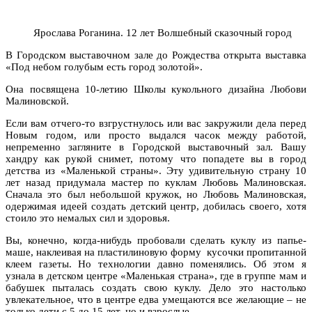
Ярослава Роганина. 12 лет Волшебный сказочный город
В Городском выставочном зале до Рождества открыта выставка
«Под небом голубым есть город золотой».
Она посвящена 10-летию Школы кукольного дизайна Любови
Малиновской.
Если вам отчего-то взгрустнулось или вас закружили дела перед
Новым годом, или просто выдался часок между работой,
непременно загляните в Городской выставочный зал. Вашу
хандру как рукой снимет, потому что попадете вы в город
детства из «Маленькой страны». Эту удивительную страну 10
лет назад придумала мастер по куклам Любовь Малиновская.
Сначала это был небольшой кружок, но Любовь Малиновская,
одержимая идеей создать детский центр, добилась своего, хотя
стоило это немалых сил и здоровья.
Вы, конечно, когда-нибудь пробовали сделать куклу из папье-
маше, наклеивая на пластилиновую форму кусочки пропитанной
клеем газеты. Но технологии давно поменялись. Об этом я
узнала в детском центре «Маленькая страна», где в группе мам и
бабушек пыталась создать свою куклу. Дело это настолько
увлекательное, что в центре едва умещаются все желающие – не
только дети с 5 до 15 лет, но и взрослые.