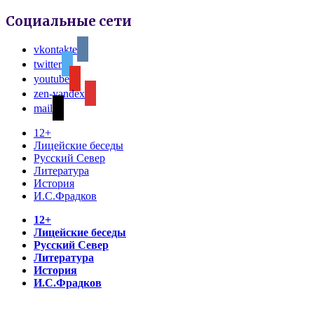
Социальные сети
vkontakte
twitter
youtube
zen-yandex
mail
12+
Лицейские беседы
Русский Север
Литература
История
И.С.Фрадков
12+
Лицейские беседы
Русский Север
Литература
История
И.С.Фрадков