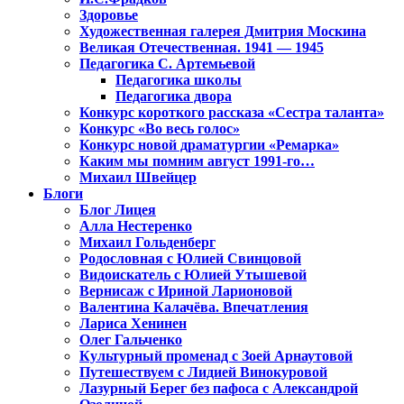
Здоровье
Художественная галерея Дмитрия Москина
Великая Отечественная. 1941 — 1945
Педагогика С. Артемьевой
Педагогика школы
Педагогика двора
Конкурс короткого рассказа «Сестра таланта»
Конкурс «Во весь голос»
Конкурс новой драматургии «Ремарка»
Каким мы помним август 1991-го…
Михаил Швейцер
Блоги
Блог Лицея
Алла Нестеренко
Михаил Гольденберг
Родословная с Юлией Свинцовой
Видоискатель с Юлией Утышевой
Вернисаж с Ириной Ларионовой
Валентина Калачёва. Впечатления
Лариса Хенинен
Олег Гальченко
Культурный променад с Зоей Арнаутовой
Путешествуем с Лидией Винокуровой
Лазурный Берег без пафоса с Александрой