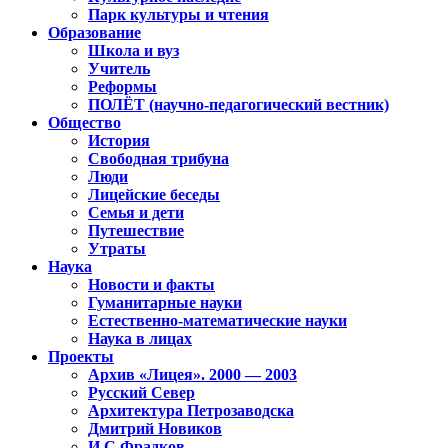
Парк культуры и чтения
Образование
Школа и вуз
Учитель
Реформы
ПОЛЁТ (научно-педагогический вестник)
Общество
История
Свободная трибуна
Люди
Лицейские беседы
Семья и дети
Путешествие
Утраты
Наука
Новости и факты
Гуманитарные науки
Естественно-математические науки
Наука в лицах
Проекты
Архив «Лицея». 2000 — 2003
Русский Север
Архитектура Петрозаводска
Дмитрий Новиков
И.С.Фрадков