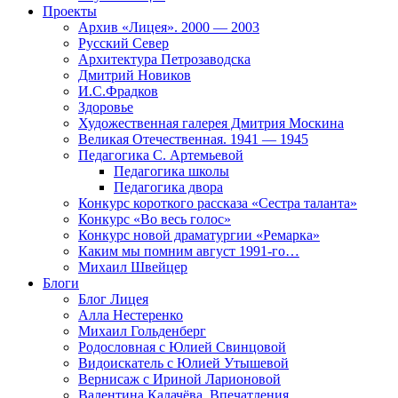
Проекты
Архив «Лицея». 2000 — 2003
Русский Север
Архитектура Петрозаводска
Дмитрий Новиков
И.С.Фрадков
Здоровье
Художественная галерея Дмитрия Москина
Великая Отечественная. 1941 — 1945
Педагогика С. Артемьевой
Педагогика школы
Педагогика двора
Конкурс короткого рассказа «Сестра таланта»
Конкурс «Во весь голос»
Конкурс новой драматургии «Ремарка»
Каким мы помним август 1991-го…
Михаил Швейцер
Блоги
Блог Лицея
Алла Нестеренко
Михаил Гольденберг
Родословная с Юлией Свинцовой
Видоискатель с Юлией Утышевой
Вернисаж с Ириной Ларионовой
Валентина Калачёва. Впечатления