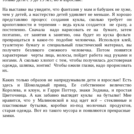
На выставке вы увидите, что фантазия у мам и бабушек не хуже,
чем у детей, а мастерство детей удивляет не меньше. Я хорошо
представляю процесс создания куклы, сколько требует он
кропотливости и терпения – ведь кукла создается не сразу, а
постепенно. Сначала надо нарисовать ее на бумаге, затем
поэтапно, от занятия к занятию, она будет из куска фольги
превращаться в какое-то подобие человечка. Используя клей,
туалетную бумагу и специальный пластический материал, вы
получите безликого снежного человечка. Потом появятся
характерные черты лица, волосы, пойдет работа над руками и
ногами. А сколько хлопот с тем, чтобы получилась достоверная
одежда, шляпка, зонтик! Чтобы ожили глазки, надо прорисовать
их.
Каких только образов не напридумывали дети и взрослые! Есть
здесь и Шоколадный принц, Ее собственное величество
Королева, и клоун, и Гарри Поттер, знаки Зодиака, и простая
Цветочница. А как забавно выглядят куклы на бутылке! Мне
нравится, что у Малиновской в ход идет всё – стеклянные и
пластиковые бутылки, коробки из-под молочных продуктов,
старая одежда. Вот из такого мусора и появляются прекрасные
замки.