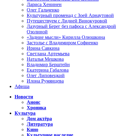
Лариса Хенинен
Олег Гальченко
Культурный променад с Зоей Арнаутовой
Путешествуем с Лидией Винокуровой
Лазурный Берег без пафоса с Александрой
Озолиной
«Задние мысли» Кирилла Олюшкина
Застолье с Владимиром Софиенко
Ирина Савкина
Светлана Артемьева
Наталья Мешкова
Владимир Берштейн
Екатерина Габалова
Олег Липовецкий
Илона Румянцева
Афиша
Новости
Анонс
Хроника
Культура
Дом актёра
Литература
Кино
Культурное наследие