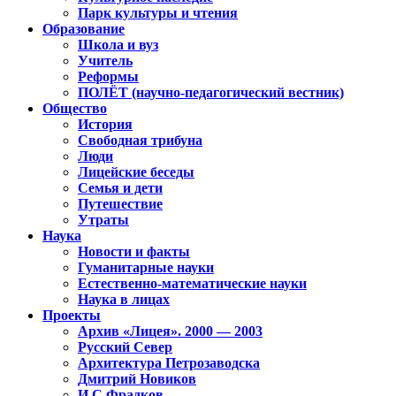
Парк культуры и чтения
Образование
Школа и вуз
Учитель
Реформы
ПОЛЁТ (научно-педагогический вестник)
Общество
История
Свободная трибуна
Люди
Лицейские беседы
Семья и дети
Путешествие
Утраты
Наука
Новости и факты
Гуманитарные науки
Естественно-математические науки
Наука в лицах
Проекты
Архив «Лицея». 2000 — 2003
Русский Север
Архитектура Петрозаводска
Дмитрий Новиков
И.С.Фрадков