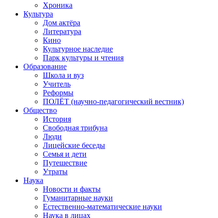
Хроника
Культура
Дом актёра
Литература
Кино
Культурное наследие
Парк культуры и чтения
Образование
Школа и вуз
Учитель
Реформы
ПОЛЁТ (научно-педагогический вестник)
Общество
История
Свободная трибуна
Люди
Лицейские беседы
Семья и дети
Путешествие
Утраты
Наука
Новости и факты
Гуманитарные науки
Естественно-математические науки
Наука в лицах