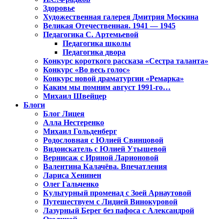
Здоровье
Художественная галерея Дмитрия Москина
Великая Отечественная. 1941 — 1945
Педагогика С. Артемьевой
Педагогика школы
Педагогика двора
Конкурс короткого рассказа «Сестра таланта»
Конкурс «Во весь голос»
Конкурс новой драматургии «Ремарка»
Каким мы помним август 1991-го…
Михаил Швейцер
Блоги
Блог Лицея
Алла Нестеренко
Михаил Гольденберг
Родословная с Юлией Свинцовой
Видоискатель с Юлией Утышевой
Вернисаж с Ириной Ларионовой
Валентина Калачёва. Впечатления
Лариса Хенинен
Олег Гальченко
Культурный променад с Зоей Арнаутовой
Путешествуем с Лидией Винокуровой
Лазурный Берег без пафоса с Александрой