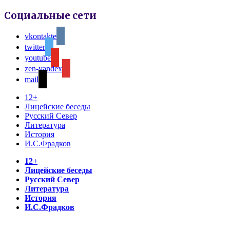
Социальные сети
vkontakte
twitter
youtube
zen-yandex
mail
12+
Лицейские беседы
Русский Север
Литература
История
И.С.Фрадков
12+
Лицейские беседы
Русский Север
Литература
История
И.С.Фрадков