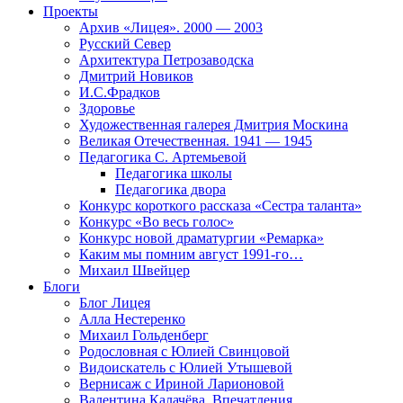
Проекты
Архив «Лицея». 2000 — 2003
Русский Север
Архитектура Петрозаводска
Дмитрий Новиков
И.С.Фрадков
Здоровье
Художественная галерея Дмитрия Москина
Великая Отечественная. 1941 — 1945
Педагогика С. Артемьевой
Педагогика школы
Педагогика двора
Конкурс короткого рассказа «Сестра таланта»
Конкурс «Во весь голос»
Конкурс новой драматургии «Ремарка»
Каким мы помним август 1991-го…
Михаил Швейцер
Блоги
Блог Лицея
Алла Нестеренко
Михаил Гольденберг
Родословная с Юлией Свинцовой
Видоискатель с Юлией Утышевой
Вернисаж с Ириной Ларионовой
Валентина Калачёва. Впечатления