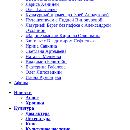
Лариса Хенинен
Олег Гальченко
Культурный променад с Зоей Арнаутовой
Путешествуем с Лидией Винокуровой
Лазурный Берег без пафоса с Александрой
Озолиной
«Задние мысли» Кирилла Олюшкина
Застолье с Владимиром Софиенко
Ирина Савкина
Светлана Артемьева
Наталья Мешкова
Владимир Берштейн
Екатерина Габалова
Олег Липовецкий
Илона Румянцева
Афиша
Новости
Анонс
Хроника
Культура
Дом актёра
Литература
Кино
Культурное наследие