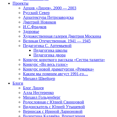
Проекты
Архив «Лицея». 2000 — 2003
Русский Север
Архитектура Петрозаводска
Дмитрий Новиков
И.С.Фрадков
Здоровье
Художественная галерея Дмитрия Москина
Великая Отечественная. 1941 — 1945
Педагогика С. Артемьевой
Педагогика школы
Педагогика двора
Конкурс короткого рассказа «Сестра таланта»
Конкурс «Во весь голос»
Конкурс новой драматургии «Ремарка»
Каким мы помним август 1991-го…
Михаил Швейцер
Блоги
Блог Лицея
Алла Нестеренко
Михаил Гольденберг
Родословная с Юлией Свинцовой
Видоискатель с Юлией Утышевой
Вернисаж с Ириной Ларионовой
Валентина Калачёва. Впечатления