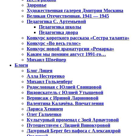
Здоровье
Художественная галерея Дмитрия Москина
Великая Отечественная. 1941 — 1945
Педагогика С. Артемьевой
Педагогика школы
Педагогика двора
Конкурс короткого рассказа «Сестра таланта»
Конкурс «Во весь голос»
Конкурс новой драматургии «Ремарка»
Каким мы помним август 1991-го…
Михаил Швейцер
Блоги
Блог Лицея
Алла Нестеренко
Михаил Гольденберг
Родословная с Юлией Свинцовой
Видоискатель с Юлией Утышевой
Вернисаж с Ириной Ларионовой
Валентина Калачёва. Впечатления
Лариса Хенинен
Олег Гальченко
Культурный променад с Зоей Арнаутовой
Путешествуем с Лидией Винокуровой
Лазурный Берег без пафоса с Александрой