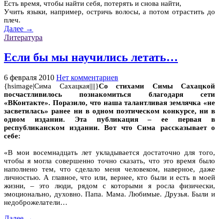
Есть время, чтобы найти себя, потерять и снова найти,
Учить языки, например, остричь волосы, а потом отрастить до
плеч.
Далее →
Литература
Если бы мы научились летать…
6 февраля 2010
Нет комментариев
{hsimage|Сима Сахацкая||||}
Со стихами Симы Сахацкой
посчастливилось познакомиться благодаря сети
«ВКонтакте». Поразило, что наша талантливая землячка «не
засветилась» ранее ни в одном поэтическом конкурсе, ни в
одном издании. Эта публикация – ее первая в
республиканском издании. Вот что Сима рассказывает о
себе:
«В мои восемнадцать лет укладывается достаточно для того,
чтобы я могла совершенно точно сказать, что это время было
наполнено тем, что сделало меня человеком, наверное, даже
личностью. А главное, что или, вернее, кто были и есть в моей
жизни, – это люди, рядом с которыми я росла физически,
эмоционально, духовно. Папа. Мама. Любимые. Друзья. Были и
недоброжелатели…
Далее →