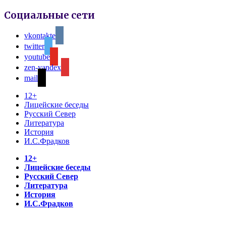
Социальные сети
vkontakte
twitter
youtube
zen-yandex
mail
12+
Лицейские беседы
Русский Север
Литература
История
И.С.Фрадков
12+
Лицейские беседы
Русский Север
Литература
История
И.С.Фрадков