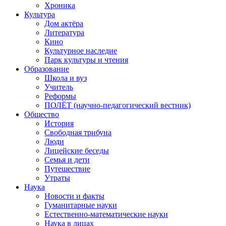
Хроника
Культура
Дом актёра
Литература
Кино
Культурное наследие
Парк культуры и чтения
Образование
Школа и вуз
Учитель
Реформы
ПОЛЁТ (научно-педагогический вестник)
Общество
История
Свободная трибуна
Люди
Лицейские беседы
Семья и дети
Путешествие
Утраты
Наука
Новости и факты
Гуманитарные науки
Естественно-математические науки
Наука в лицах