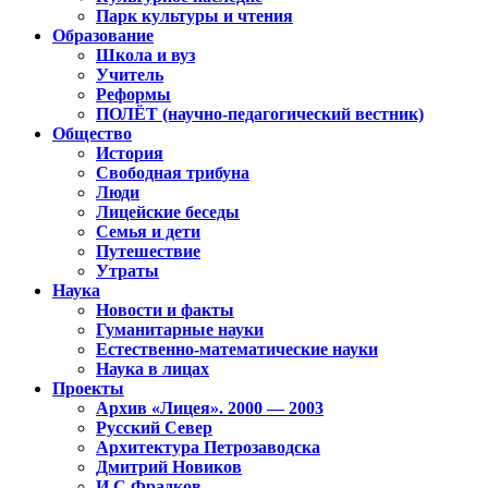
Парк культуры и чтения
Образование
Школа и вуз
Учитель
Реформы
ПОЛЁТ (научно-педагогический вестник)
Общество
История
Свободная трибуна
Люди
Лицейские беседы
Семья и дети
Путешествие
Утраты
Наука
Новости и факты
Гуманитарные науки
Естественно-математические науки
Наука в лицах
Проекты
Архив «Лицея». 2000 — 2003
Русский Север
Архитектура Петрозаводска
Дмитрий Новиков
И.С.Фрадков