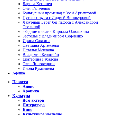
Лариса Хенинен
Олег Гальченко
Культурный променад с Зоей Арнаутовой
Путешествуем с Лидией Винокуровой
Лазурный Берег без пафоса с Александрой
Озолиной
«Задние мысли» Кирилла Олюшкина
Застолье с Владимиром Софиенко
Ирина Савкина
Светлана Артемьева
Наталья Мешкова
Владимир Берштейн
Екатерина Габалова
Олег Липовецкий
Илона Румянцева
Афиша
Новости
Анонс
Хроника
Культура
Дом актёра
Литература
Кино
Культурное наследие