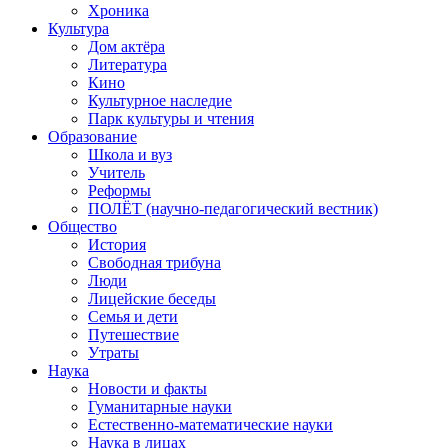
Хроника
Культура
Дом актёра
Литература
Кино
Культурное наследие
Парк культуры и чтения
Образование
Школа и вуз
Учитель
Реформы
ПОЛЁТ (научно-педагогический вестник)
Общество
История
Свободная трибуна
Люди
Лицейские беседы
Семья и дети
Путешествие
Утраты
Наука
Новости и факты
Гуманитарные науки
Естественно-математические науки
Наука в лицах