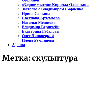
Озолиной
«Задние мысли» Кирилла Олюшкина
Застолье с Владимиром Софиенко
Ирина Савкина
Светлана Артемьева
Наталья Мешкова
Владимир Берштейн
Екатерина Габалова
Олег Липовецкий
Илона Румянцева
Афиша
Метка:
скульптура