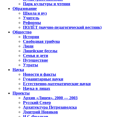
Парк культуры и чтения
Образование
Школа и вуз
Учитель
Реформы
ПОЛЁТ (научно-педагогический вестник)
Общество
История
Свободная трибуна
Люди
Лицейские беседы
Семья и дети
Путешествие
Утраты
Наука
Новости и факты
Гуманитарные науки
Естественно-математические науки
Наука в лицах
Проекты
Архив «Лицея». 2000 — 2003
Русский Север
Архитектура Петрозаводска
Дмитрий Новиков
И.С.Фрадков