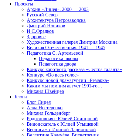
Проекты
Архив «Лицея». 2000 — 2003
Русский Север
Архитектура Петрозаводска
Дмитрий Новиков
И.С.Фрадков
Здоровье
Художественная галерея Дмитрия Москина
Великая Отечественная. 1941 — 1945
Педагогика С. Артемьевой
Педагогика школы
Педагогика двора
Конкурс короткого рассказа «Сестра таланта»
Конкурс «Во весь голос»
Конкурс новой драматургии «Ремарка»
Каким мы помним август 1991-го…
Михаил Швейцер
Блоги
Блог Лицея
Алла Нестеренко
Михаил Гольденберг
Родословная с Юлией Свинцовой
Видоискатель с Юлией Утышевой
Вернисаж с Ириной Ларионовой
Валентина Калачёва. Впечатления