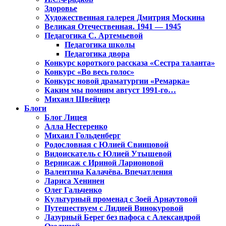
Здоровье
Художественная галерея Дмитрия Москина
Великая Отечественная. 1941 — 1945
Педагогика С. Артемьевой
Педагогика школы
Педагогика двора
Конкурс короткого рассказа «Сестра таланта»
Конкурс «Во весь голос»
Конкурс новой драматургии «Ремарка»
Каким мы помним август 1991-го…
Михаил Швейцер
Блоги
Блог Лицея
Алла Нестеренко
Михаил Гольденберг
Родословная с Юлией Свинцовой
Видоискатель с Юлией Утышевой
Вернисаж с Ириной Ларионовой
Валентина Калачёва. Впечатления
Лариса Хенинен
Олег Гальченко
Культурный променад с Зоей Арнаутовой
Путешествуем с Лидией Винокуровой
Лазурный Берег без пафоса с Александрой