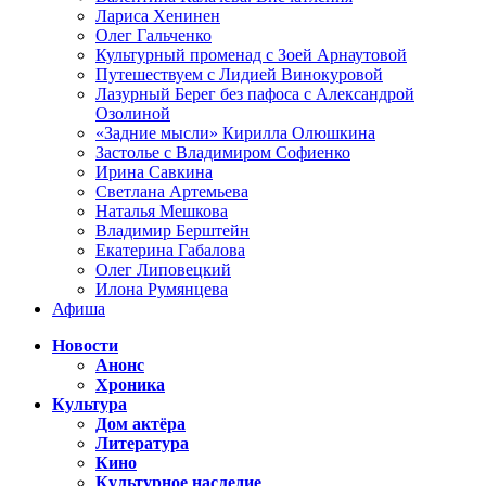
Лариса Хенинен
Олег Гальченко
Культурный променад с Зоей Арнаутовой
Путешествуем с Лидией Винокуровой
Лазурный Берег без пафоса с Александрой
Озолиной
«Задние мысли» Кирилла Олюшкина
Застолье с Владимиром Софиенко
Ирина Савкина
Светлана Артемьева
Наталья Мешкова
Владимир Берштейн
Екатерина Габалова
Олег Липовецкий
Илона Румянцева
Афиша
Новости
Анонс
Хроника
Культура
Дом актёра
Литература
Кино
Культурное наследие