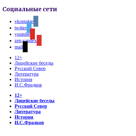
Социальные сети
vkontakte
twitter
youtube
zen-yandex
mail
12+
Лицейские беседы
Русский Север
Литература
История
И.С.Фрадков
12+
Лицейские беседы
Русский Север
Литература
История
И.С.Фрадков