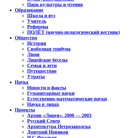
Парк культуры и чтения
Образование
Школа и вуз
Учитель
Реформы
ПОЛЁТ (научно-педагогический вестник)
Общество
История
Свободная трибуна
Люди
Лицейские беседы
Семья и дети
Путешествие
Утраты
Наука
Новости и факты
Гуманитарные науки
Естественно-математические науки
Наука в лицах
Проекты
Архив «Лицея». 2000 — 2003
Русский Север
Архитектура Петрозаводска
Дмитрий Новиков
И.С.Фрадков