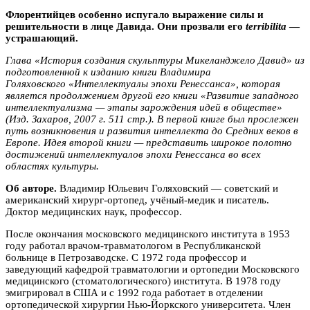
Флорентийцев особенно испугало выражение силы и
решительности в лице Давида. Они прозвали его
terribilita
—
устрашающий.
Глава «История создания скульптуры Микеланджело Давид»
из
подготовленной к изданию книги
Владимира
Голяховского
«Интеллектуалы эпохи Ренессанса»
,
которая
является продолжением другой его книги «
Развитие западного
интеллектуализма — этапы зарождения идей в обществе
»
(Изд. Захаров, 2007 г. 511 стр.). В первой книге был прослежен
путь возникновения и развития интеллекта до Средних веков в
Европе. Идея второй книги — представить широкое полотно
достижений интеллектуалов эпохи Ренессанса во всех
областях культуры.
Об авторе.
Владимир Юльевич Голяховский
— советский и
американский хирург-ортопед, учёный-медик и писатель.
Доктор медицинских наук, профессор.
После окончания московского медицинского института в 1953
году работал врачом-травматологом в Республиканской
больнице в Петрозаводске. С 1972 года профессор и
заведующий кафедрой травматологии и ортопедии Московского
медицинского (стоматологического) института. В 1978 году
эмигрировал в США и с 1992 года работает в отделении
ортопедической хирургии
Нью-Йоркского университета
. Член