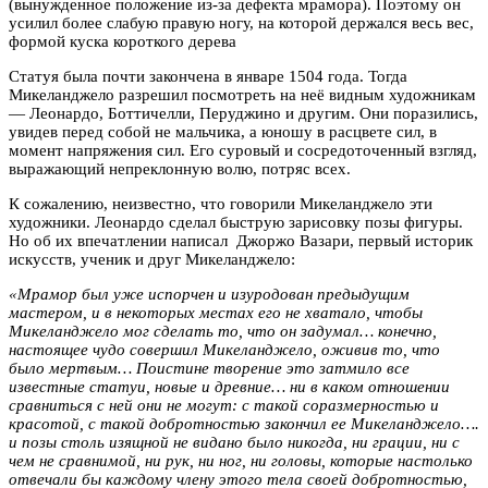
(вынужденное положение из-за дефекта мрамора). Поэтому он
усилил более слабую правую ногу, на которой держался весь вес,
формой куска короткого дерева
Статуя была почти закончена в январе 1504 года. Тогда
Микеланджело разрешил посмотреть на неё видным художникам
— Леонардо, Боттичелли, Перуджино и другим. Они поразились,
увидев перед собой не мальчика, а юношу в расцвете сил, в
момент напряжения сил. Его суровый и сосредоточенный взгляд,
выражающий непреклонную волю, потряс всех.
К сожалению, неизвестно, что говорили Микеланджело эти
художники. Леонардо сделал быструю зарисовку позы фигуры.
Но об их впечатлении написал Джоржо Вазари, первый историк
искусств, ученик и друг Микеланджело:
«Мрамор был уже испорчен и изуродован предыдущим
мастером, и в некоторых местах его не хватало, чтобы
Микеланджело мог сделать то, что он задумал… конечно,
настоящее чудо совершил Микеланджело, оживив то, что
было мертвым… Поистине творение это затмило все
известные статуи, новые и древние… ни в каком отношении
сравниться с ней они не могут: с такой соразмерностью и
красотой, с такой добротностью закончил ее Микеланджело….
и позы столь изящной не видано было никогда, ни грации, ни с
чем не сравнимой, ни рук, ни ног, ни головы, которые настолько
отвечали бы каждому члену этого тела своей добротностью,