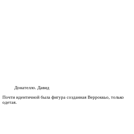
Донателло. Давид
Почти идентичной была фигура созданная Верроккьо, только
одетая.