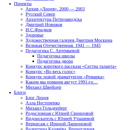
Проекты
Архив «Лицея». 2000 — 2003
Русский Север
Архитектура Петрозаводска
Дмитрий Новиков
И.С.Фрадков
Здоровье
Художественная галерея Дмитрия Москина
Великая Отечественная. 1941 — 1945
Педагогика С. Артемьевой
Педагогика школы
Педагогика двора
Конкурс короткого рассказа «Сестра таланта»
Конкурс «Во весь голос»
Конкурс новой драматургии «Ремарка»
Каким мы помним август 1991-го…
Михаил Швейцер
Блоги
Блог Лицея
Алла Нестеренко
Михаил Гольденберг
Родословная с Юлией Свинцовой
Видоискатель с Юлией Утышевой
Вернисаж с Ириной Ларионовой
Валентина Калачёва. Впечатления