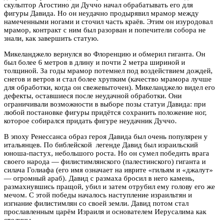
скульптор Агостино ди Дуччо начал обрабатывать его для
фигуры Давида. Но он неудачно продырявил мрамор между
намеченными ногами и сточил часть краёв. Этим он изуродовал
мрамор, контракт с ним был разорван и попечители собора не
знали, как завершить статую.
Микеланджело вернулся во Флоренцию и обмерил гиганта. Он
был более 6 метров в длину и почти 2 метра шириной и
толщиной. За годы мрамор потемнел под воздействием дождей,
снегов и ветров и стал более хрупким (качество мрамора лучше
для обработки, когда он свежевыточен). Микеланджело видел его
дефекты, оставшиеся после неудачной обработки. Они
ограничивали возможности в выборе позы статуи Давида: при
любой постановке фигуры придётся сохранить положение ног,
которое собирался придать фигуре неудачник Дуччо.
В эпоху Ренессанса образ героя Давида был очень популярен у
итальянцев. По библейской легенде Давид был израильский
юноша-пастух, небольшого роста. Но он сумел победить врага
своего народа — филистимлянского (палестинского) гиганта и
силача Голиафа (его имя означает на иврите «гильям и «джалут»
— огромный араб). Давид с размаха бросил в него камень,
размахнувшись пращой, убил и затем отрубил ему голову его же
мечом. С этой победы началось наступление израильтян и
изгнание филистимлян со своей земли. Давид потом стал
прославленным царём Израиля и основателем Иерусалима как
столицы.