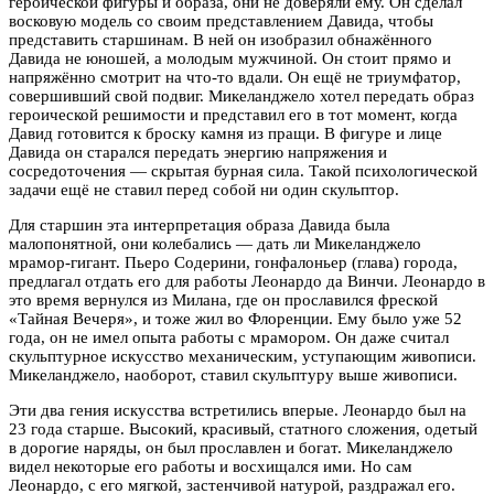
героической фигуры и образа, они не доверяли ему. Он сделал
восковую модель со своим представлением Давида, чтобы
представить старшинам. В ней он изобразил обнажённого
Давида не юношей, а молодым мужчиной. Он стоит прямо и
напряжённо смотрит на что-то вдали. Он ещё не триумфатор,
совершивший свой подвиг. Микеланджело хотел передать образ
героической решимости и представил его в тот момент, когда
Давид готовится к броску камня из пращи. В фигуре и лице
Давида он старался передать энергию напряжения и
сосредоточения — скрытая бурная сила. Такой психологической
задачи ещё не ставил перед собой ни один скульптор.
Для старшин эта интерпретация образа Давида была
малопонятной, они колебались — дать ли Микеланджело
мрамор-гигант. Пьеро Содерини, гонфалоньер (глава) города,
предлагал отдать его для работы Леонардо да Винчи. Леонардо в
это время вернулся из Милана, где он прославился фреской
«Тайная Вечеря», и тоже жил во Флоренции. Ему было уже 52
года, он не имел опыта работы с мрамором. Он даже считал
скульптурное искусство механическим, уступающим живописи.
Микеланджело, наоборот, ставил скульптуру выше живописи.
Эти два гения искусства встретились вперые. Леонардо был на
23 года старше. Высокий, красивый, статного сложения, одетый
в дорогие наряды, он был прославлен и богат. Микеланджело
видел некоторые его работы и восхищался ими. Но сам
Леонардо, с его мягкой, застенчивой натурой, раздражал его.