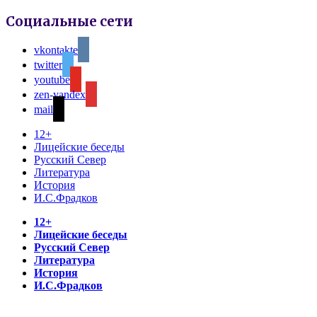
Социальные сети
vkontakte
twitter
youtube
zen-yandex
mail
12+
Лицейские беседы
Русский Север
Литература
История
И.С.Фрадков
12+
Лицейские беседы
Русский Север
Литература
История
И.С.Фрадков