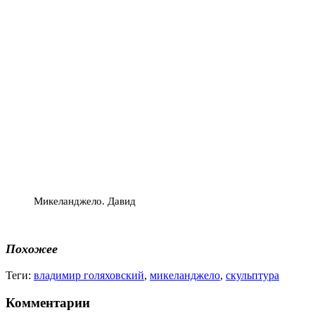
Микеланджело. Давид
Похожее
Теги:
владимир голяховский
,
микеланджело
,
скульптура
Комментарии