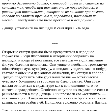
прочную деревянную башню, к которой подвесили статую на
канатах так, чтобы при толчках она не повреждалась, а
равномерно покачивалась; тащили ее на канатах при помощи
лебедок по гладким бревнам и, передвигая, поставили на
место…. придумано это было прекрасно и остроумно».
Давида установили на площади 8 сентября 1504 года.
***
Открытие статуи должно было превратиться в народное
торжество. Люди Флоренции в нетерпении собрались на
площади, и когда её поставили, все замерли — вид и значение
фигуры были им непонятны. Они увидели необычно громадную
обнажённую мужскую фигуру, а ожидали увидеть какого-нибудь
святого в обычном церковном облачении, как статуи в соборе.
Трудно представить себе удивление толпы — эстетическое
чувство у большинства горожан не было развито. Они сразу
начали относиться к скульптуре как к воплощению чего-то
живого и враждебного. Особенно испугало их выражение силы и
решительности в лице Давида. Они прозвали его
«terribilita»
—
устрашающий. В первую же ночь чернь стала бросать в статую
камни, хотели разбить её. Пришлось усиленно охранять Давида.
Этот эпизод непонимания и даже раздражения толпы ярко