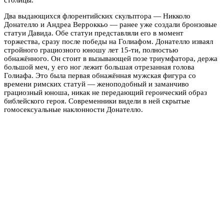
Два выдающихся флорентийских скульптора — Никколо
Донателло и Андреа Верроккьо — ранее уже создали бронзовые
статуи Давида. Обе статуи представляли его в момент
торжества, сразу после победы на Голиафом. Донателло изваял
стройного грациозного юношу лет 15-ти, полностью
обнажённого. Он стоит в вызывающей позе триумфатора, держа
большой меч, у его ног лежит большая отрезанная голова
Голиафа. Это была первая обнажённая мужская фигура со
времени римских статуй — женоподобный и заманчиво
грациозный юноша, никак не передающий героический образ
библейского героя. Современники видели в ней скрытые
гомосексуальные наклонности Донателло.