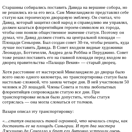
Старшины собирались поставить Давида на вершине собора, но
не решились из-за его веса. Сам Микеланджело представлял себе
статую как героическую дворцовую эмблему. Он считал, что
Давид, который защитил свой народ и справедливо им управлял,
должен казаться флорентийцам героем-символом их города,
чтобы они поняли общественное значение статуи. Поэтому он
думал, что Давид должен стоять на центральной площади —
Площади Сеньории. Был создан совет 30-ти, чтобы решить, куда
лучше поставить Давида. В Совет входили видные художники
Леонардо, Боттичелли, Андреа дела Роббиа и Перуджино. Совет
тоже решил поставить его на главной площади перед входом во
дворец правительства «Палаццо Векия» — старый дворец.
Хотя расстояние от мастерской Микеланджело до дворца было
всего около одного километра, но транспортировка статуи была
настолько сложной, что заняла четыре дня. В ней участвовали 50
человек и 20 лошадей. Члены Совета и толпа любопытных
флорентийцев сопровождали статую все дни. При
транспортировке нельзя было допустить, чтобы статуя
сотряслась — она могла сломаться от толчков.
Вазари описал эту транспортировку:
«…
статуя
оказалась такой огромной, что начались споры, как
доставить ее на площадь Синьории. И тут два мастера
Джулиано да Сангалло и брат его Антонио устроили очень