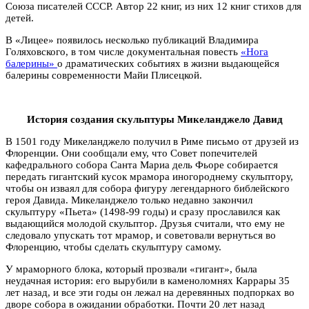
Союза писателей СССР.
Автор 22 книг, из них
12 книг стихов для
детей.
В «Лицее» появилось несколько публикаций Владимира
Голяховского, в том числе документальная повесть
«Нога
балерины»
о драматических событиях в жизни выдающейся
балерины современности Майи Плисецкой.
История создания скульптуры Микеланджело Давид
В 1501 году Микеланджело получил в Риме письмо от друзей из
Флоренции. Они сообщали ему, что Совет попечителей
кафедрального собора Санта Мариа дель Фьоре собирается
передать гигантский кусок мрамора иногороднему скульптору,
чтобы он изваял для собора фигуру легендарного библейского
героя Давида. Микеланджело только недавно закончил
скульптуру «Пьета» (1498-99 годы) и сразу прославился как
выдающийся молодой скульптор. Друзья считали, что ему не
следовало упускать тот мрамор, и советовали вернуться во
Флоренцию, чтобы сделать скульптуру самому.
У мраморного блока, который прозвали «гигант», была
неудачная история: его вырубили в каменоломнях Каррары 35
лет назад, и все эти годы он лежал на деревянных подпорках во
дворе собора в ожидании обработки. Почти 20 лет назад