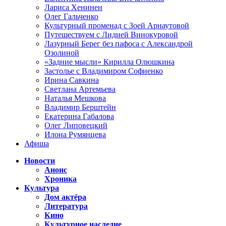
Лариса Хенинен
Олег Гальченко
Культурный променад с Зоей Арнаутовой
Путешествуем с Лидией Винокуровой
Лазурный Берег без пафоса с Александрой
Озолиной
«Задние мысли» Кирилла Олюшкина
Застолье с Владимиром Софиенко
Ирина Савкина
Светлана Артемьева
Наталья Мешкова
Владимир Берштейн
Екатерина Габалова
Олег Липовецкий
Илона Румянцева
Афиша
Новости
Анонс
Хроника
Культура
Дом актёра
Литература
Кино
Культурное наследие