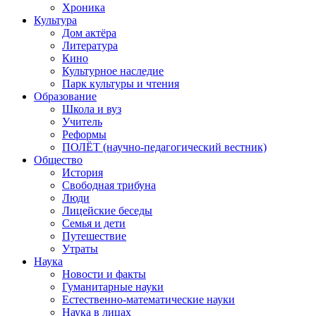
Хроника
Культура
Дом актёра
Литература
Кино
Культурное наследие
Парк культуры и чтения
Образование
Школа и вуз
Учитель
Реформы
ПОЛЁТ (научно-педагогический вестник)
Общество
История
Свободная трибуна
Люди
Лицейские беседы
Семья и дети
Путешествие
Утраты
Наука
Новости и факты
Гуманитарные науки
Естественно-математические науки
Наука в лицах