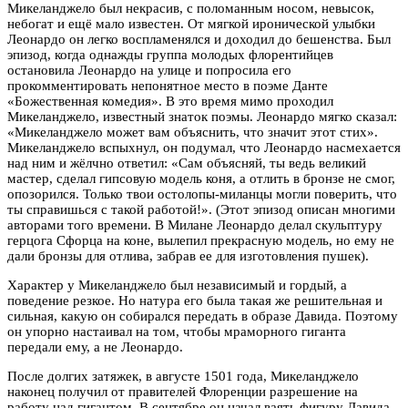
Микеланджело был некрасив, с поломанным носом, невысок,
небогат и ещё мало известен. От мягкой иронической улыбки
Леонардо он легко воспламенялся и доходил до бешенства. Был
эпизод, когда однажды группа молодых флорентийцев
остановила Леонардо на улице и попросила его
прокомментировать непонятное место в поэме Данте
«Божественная комедия». В это время мимо проходил
Микеланджело, известный знаток поэмы. Леонардо мягко сказал:
«Микеланджело может вам объяснить, что значит этот стих».
Микеланджело вспыхнул, он подумал, что Леонардо насмехается
над ним и жёлчно ответил: «Сам объясняй, ты ведь великий
мастер, сделал гипсовую модель коня, а отлить в бронзе не смог,
опозорился. Только твои остолопы-миланцы могли поверить, что
ты справишься с такой работой!». (Этот эпизод описан многими
авторами того времени. В Милане Леонардо делал скульптуру
герцога Сфорца на коне, вылепил прекрасную модель, но ему не
дали бронзы для отлива, забрав ее для изготовления пушек).
Характер у Микеланджело был независимый и гордый, а
поведение резкое. Но натура его была такая же решительная и
сильная, какую он собирался передать в образе Давида. Поэтому
он упорно настаивал на том, чтобы мраморного гиганта
передали ему, а не Леонардо.
После долгих затяжек, в августе 1501 года, Микеланджело
наконец получил от правителей Флоренции разрешение на
работу над гигантом. В сентябре он начал ваять фигуру Давида.