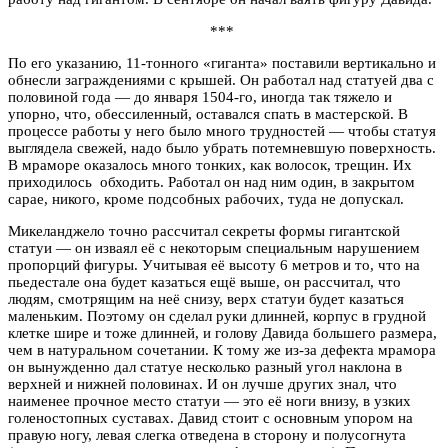
***
По его указанию, 11-тонного «гиганта» поставили вертикально и
обнесли заграждениями с крышей. Он работал над статуей два с
половиной года — до января 1504-го, иногда так тяжело и
упорно, что, обессиленный, оставался спать в мастерской. В
процессе работы у него было много трудностей — чтобы статуя
выглядела свежей, надо было убрать потемневшую поверхность.
В мраморе оказалось много тонких, как волосок, трещин. Их
приходилось обходить. Работал он над ним один, в закрытом
сарае, никого, кроме подсобных рабочих, туда не допускал.
Микеланджело точно рассчитал секреты формы гигантской
статуи — он изваял её с некоторым специальным нарушением
пропорций фигуры. Учитывая её высоту 6 метров и то, что на
пьедестале она будет казаться ещё выше, он рассчитал, что
людям, смотрящим на неё снизу, верх статуи будет казаться
маленьким. Поэтому он сделал руки длинней, корпус в грудной
клетке шире и тоже длинней, и голову Давида большего размера,
чем в натуральном сочетании. К тому же из-за дефекта мрамора
он вынужденно дал статуе несколько разный угол наклона в
верхней и нижней половинах. И он лучше других знал, что
наименее прочное место статуи — это её ноги внизу, в узких
голеностопных суставах. Давид стоит с основным упором на
правую ногу, левая слегка отведена в сторону и полусогнута