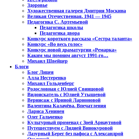
Здоровье
Художественная галерея Дмитрия Москина
Великая Отечественная. 1941 — 1945
Педагогика С. Артемьевой
Педагогика школы
Педагогика двора
Конкурс короткого рассказа «Сестра таланта»
Конкурс «Во весь голос»
Конкурс новой драматургии «Ремарка»
Каким мы помним август 1991-го…
Михаил Швейцер
Блоги
Блог Лицея
Алла Нестеренко
Михаил Гольденберг
Родословная с Юлией Свинцовой
Видоискатель с Юлией Утышевой
Вернисаж с Ириной Ларионовой
Валентина Калачёва. Впечатления
Лариса Хенинен
Олег Гальченко
Культурный променад с Зоей Арнаутовой
Путешествуем с Лидией Винокуровой
Лазурный Берег без пафоса с Александрой