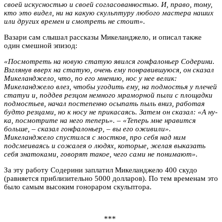
своей искусностью и своей согласованностью. И, право, тому,
кто это видел, ни на какую скульптуру любого мастера наших
или других времен и смотреть не стоит».
Вазари сам слышал рассказы Микеланджело, и описал также
один смешной эпизод:
«Посмотреть на новую статую явился гонфалоньер Содерини.
Взглянув вверх на статую, очень ему понравившуюся, он сказал
Микеланджело, что, по его мнению, нос у нее велик:
Микеланджело влез, чтобы угодить ему, на подмостья у плечей
статуи и, поддев резцом немного мраморной пыли с площадки
подмостьев, начал постепенно осыпать пыль вниз, работая
будто резцами, но к носу не прикасаясь. Затем он сказал: «А ну-
ка, посмотрите на него теперь». – «Теперь мне нравится
больше, – сказал гонфалоньер, – вы его оживили».
Микеланджело спустился с мостков, про себя над ним
подсмеиваясь и сожалея о людях, которые, желая выказать
себя знатоками, говорят такое, чего сами не понимают».
За эту работу Содерини заплатил Микеланджело 400 скудо
(равняется приблизительно 5000 долларов). По тем временам это
было самым высоким гонораром скульптора.
***