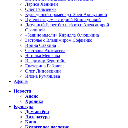
Лариса Хенинен
Олег Гальченко
Культурный променад с Зоей Арнаутовой
Путешествуем с Лидией Винокуровой
Лазурный Берег без пафоса с Александрой
Озолиной
«Задние мысли» Кирилла Олюшкина
Застолье с Владимиром Софиенко
Ирина Савкина
Светлана Артемьева
Наталья Мешкова
Владимир Берштейн
Екатерина Габалова
Олег Липовецкий
Илона Румянцева
Афиша
Новости
Анонс
Хроника
Культура
Дом актёра
Литература
Кино
Культурное наследие