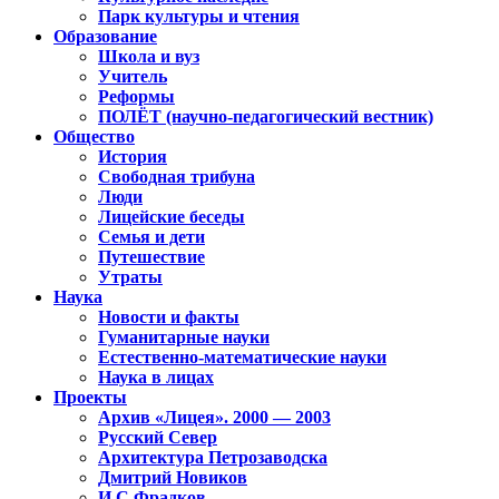
Парк культуры и чтения
Образование
Школа и вуз
Учитель
Реформы
ПОЛЁТ (научно-педагогический вестник)
Общество
История
Свободная трибуна
Люди
Лицейские беседы
Семья и дети
Путешествие
Утраты
Наука
Новости и факты
Гуманитарные науки
Естественно-математические науки
Наука в лицах
Проекты
Архив «Лицея». 2000 — 2003
Русский Север
Архитектура Петрозаводска
Дмитрий Новиков
И.С.Фрадков