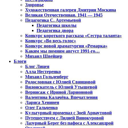
Здоровье
Художественная галерея Дмитрия Москина
Великая Отечественная. 1941 — 1945
Педагогика С. Артемьевой
Педагогика школы
Педагогика двора
Конкурс короткого рассказа «Сестра таланта»
Конкурс «Во весь голос»
Конкурс новой драматургии «Ремарка»
Каким мы помним август 1991-го…
Михаил Швейцер
Блоги
Блог Лицея
Алла Нестеренко
Михаил Гольденберг
Родословная с Юлией Свинцовой
Видоискатель с Юлией Утышевой
Вернисаж с Ириной Ларионовой
Валентина Калачёва. Впечатления
Лариса Хенинен
Олег Гальченко
Культурный променад с Зоей Арнаутовой
Путешествуем с Лидией Винокуровой
Лазурный Берег без пафоса с Александрой