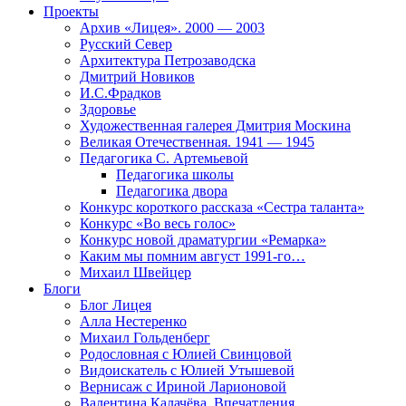
Проекты
Архив «Лицея». 2000 — 2003
Русский Север
Архитектура Петрозаводска
Дмитрий Новиков
И.С.Фрадков
Здоровье
Художественная галерея Дмитрия Москина
Великая Отечественная. 1941 — 1945
Педагогика С. Артемьевой
Педагогика школы
Педагогика двора
Конкурс короткого рассказа «Сестра таланта»
Конкурс «Во весь голос»
Конкурс новой драматургии «Ремарка»
Каким мы помним август 1991-го…
Михаил Швейцер
Блоги
Блог Лицея
Алла Нестеренко
Михаил Гольденберг
Родословная с Юлией Свинцовой
Видоискатель с Юлией Утышевой
Вернисаж с Ириной Ларионовой
Валентина Калачёва. Впечатления