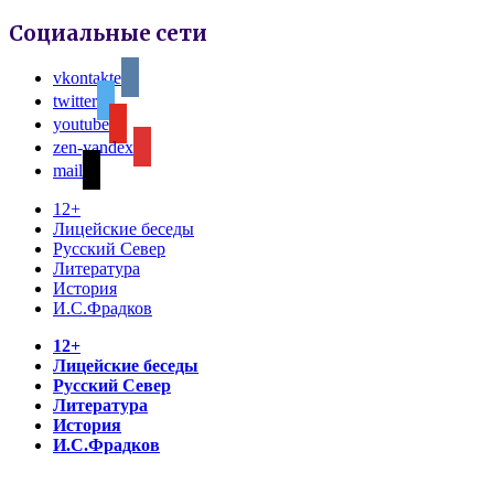
Социальные сети
vkontakte
twitter
youtube
zen-yandex
mail
12+
Лицейские беседы
Русский Север
Литература
История
И.С.Фрадков
12+
Лицейские беседы
Русский Север
Литература
История
И.С.Фрадков