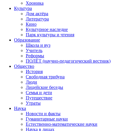
Хроника
Культура
Дом актёра
Литература
Кино
Культурное наследие
Парк культуры и чтения
Образование
Школа и вуз
Учитель
Реформы
ПОЛЁТ (научно-педагогический вестник)
Общество
История
Свободная трибуна
Люди
Лицейские беседы
Семья и дети
Путешествие
Утраты
Наука
Новости и факты
Гуманитарные науки
Естественно-математические науки
Наука в лицах