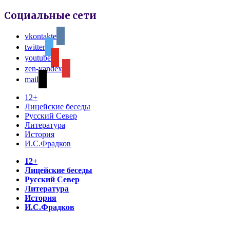
Социальные сети
vkontakte
twitter
youtube
zen-yandex
mail
12+
Лицейские беседы
Русский Север
Литература
История
И.С.Фрадков
12+
Лицейские беседы
Русский Север
Литература
История
И.С.Фрадков