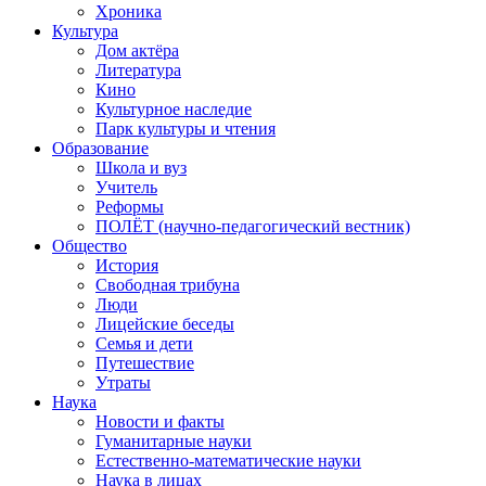
Хроника
Культура
Дом актёра
Литература
Кино
Культурное наследие
Парк культуры и чтения
Образование
Школа и вуз
Учитель
Реформы
ПОЛЁТ (научно-педагогический вестник)
Общество
История
Свободная трибуна
Люди
Лицейские беседы
Семья и дети
Путешествие
Утраты
Наука
Новости и факты
Гуманитарные науки
Естественно-математические науки
Наука в лицах