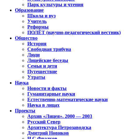
Парк культуры и чтения
Образование
Школа и вуз
Учитель
Реформы
ПОЛЁТ (научно-педагогический вестник)
Общество
История
Свободная трибуна
Люди
Лицейские беседы
Семья и дети
Путешествие
Утраты
Наука
Новости и факты
Гуманитарные науки
Естественно-математические науки
Наука в лицах
Проекты
Архив «Лицея». 2000 — 2003
Русский Север
Архитектура Петрозаводска
Дмитрий Новиков
И.С.Фрадков