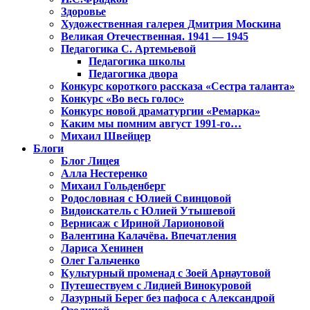
Здоровье
Художественная галерея Дмитрия Москина
Великая Отечественная. 1941 — 1945
Педагогика С. Артемьевой
Педагогика школы
Педагогика двора
Конкурс короткого рассказа «Сестра таланта»
Конкурс «Во весь голос»
Конкурс новой драматургии «Ремарка»
Каким мы помним август 1991-го…
Михаил Швейцер
Блоги
Блог Лицея
Алла Нестеренко
Михаил Гольденберг
Родословная с Юлией Свинцовой
Видоискатель с Юлией Утышевой
Вернисаж с Ириной Ларионовой
Валентина Калачёва. Впечатления
Лариса Хенинен
Олег Гальченко
Культурный променад с Зоей Арнаутовой
Путешествуем с Лидией Винокуровой
Лазурный Берег без пафоса с Александрой