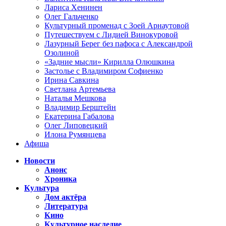
Лариса Хенинен
Олег Гальченко
Культурный променад с Зоей Арнаутовой
Путешествуем с Лидией Винокуровой
Лазурный Берег без пафоса с Александрой
Озолиной
«Задние мысли» Кирилла Олюшкина
Застолье с Владимиром Софиенко
Ирина Савкина
Светлана Артемьева
Наталья Мешкова
Владимир Берштейн
Екатерина Габалова
Олег Липовецкий
Илона Румянцева
Афиша
Новости
Анонс
Хроника
Культура
Дом актёра
Литература
Кино
Культурное наследие