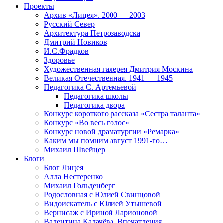
Проекты
Архив «Лицея». 2000 — 2003
Русский Север
Архитектура Петрозаводска
Дмитрий Новиков
И.С.Фрадков
Здоровье
Художественная галерея Дмитрия Москина
Великая Отечественная. 1941 — 1945
Педагогика С. Артемьевой
Педагогика школы
Педагогика двора
Конкурс короткого рассказа «Сестра таланта»
Конкурс «Во весь голос»
Конкурс новой драматургии «Ремарка»
Каким мы помним август 1991-го…
Михаил Швейцер
Блоги
Блог Лицея
Алла Нестеренко
Михаил Гольденберг
Родословная с Юлией Свинцовой
Видоискатель с Юлией Утышевой
Вернисаж с Ириной Ларионовой
Валентина Калачёва. Впечатления