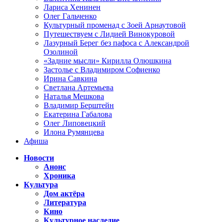
Лариса Хенинен
Олег Гальченко
Культурный променад с Зоей Арнаутовой
Путешествуем с Лидией Винокуровой
Лазурный Берег без пафоса с Александрой
Озолиной
«Задние мысли» Кирилла Олюшкина
Застолье с Владимиром Софиенко
Ирина Савкина
Светлана Артемьева
Наталья Мешкова
Владимир Берштейн
Екатерина Габалова
Олег Липовецкий
Илона Румянцева
Афиша
Новости
Анонс
Хроника
Культура
Дом актёра
Литература
Кино
Культурное наследие