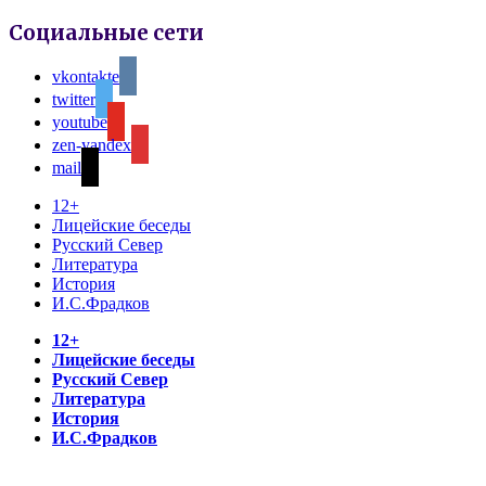
Социальные сети
vkontakte
twitter
youtube
zen-yandex
mail
12+
Лицейские беседы
Русский Север
Литература
История
И.С.Фрадков
12+
Лицейские беседы
Русский Север
Литература
История
И.С.Фрадков