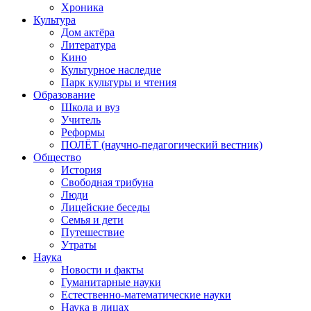
Хроника
Культура
Дом актёра
Литература
Кино
Культурное наследие
Парк культуры и чтения
Образование
Школа и вуз
Учитель
Реформы
ПОЛЁТ (научно-педагогический вестник)
Общество
История
Свободная трибуна
Люди
Лицейские беседы
Семья и дети
Путешествие
Утраты
Наука
Новости и факты
Гуманитарные науки
Естественно-математические науки
Наука в лицах