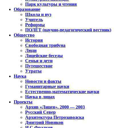
Парк культуры и чтения
Образование
Школа и вуз
Учитель
Реформы
ПОЛЁТ (научно-педагогический вестник)
Общество
История
Свободная трибуна
Люди
Лицейские беседы
Семья и дети
Путешествие
Утраты
Наука
Новости и факты
Гуманитарные науки
Естественно-математические науки
Наука в лицах
Проекты
Архив «Лицея». 2000 — 2003
Русский Север
Архитектура Петрозаводска
Дмитрий Новиков
И.С.Фрадков