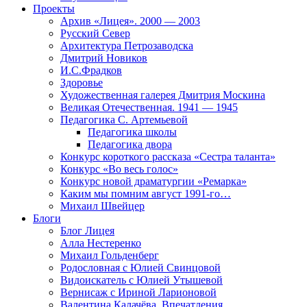
Проекты
Архив «Лицея». 2000 — 2003
Русский Север
Архитектура Петрозаводска
Дмитрий Новиков
И.С.Фрадков
Здоровье
Художественная галерея Дмитрия Москина
Великая Отечественная. 1941 — 1945
Педагогика С. Артемьевой
Педагогика школы
Педагогика двора
Конкурс короткого рассказа «Сестра таланта»
Конкурс «Во весь голос»
Конкурс новой драматургии «Ремарка»
Каким мы помним август 1991-го…
Михаил Швейцер
Блоги
Блог Лицея
Алла Нестеренко
Михаил Гольденберг
Родословная с Юлией Свинцовой
Видоискатель с Юлией Утышевой
Вернисаж с Ириной Ларионовой
Валентина Калачёва. Впечатления