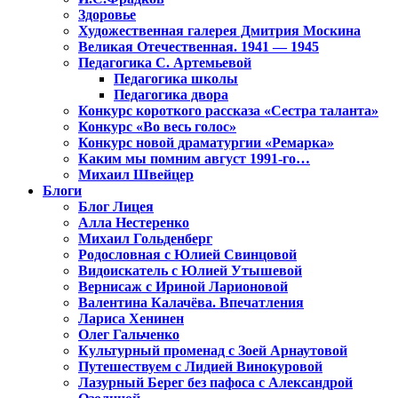
Здоровье
Художественная галерея Дмитрия Москина
Великая Отечественная. 1941 — 1945
Педагогика С. Артемьевой
Педагогика школы
Педагогика двора
Конкурс короткого рассказа «Сестра таланта»
Конкурс «Во весь голос»
Конкурс новой драматургии «Ремарка»
Каким мы помним август 1991-го…
Михаил Швейцер
Блоги
Блог Лицея
Алла Нестеренко
Михаил Гольденберг
Родословная с Юлией Свинцовой
Видоискатель с Юлией Утышевой
Вернисаж с Ириной Ларионовой
Валентина Калачёва. Впечатления
Лариса Хенинен
Олег Гальченко
Культурный променад с Зоей Арнаутовой
Путешествуем с Лидией Винокуровой
Лазурный Берег без пафоса с Александрой