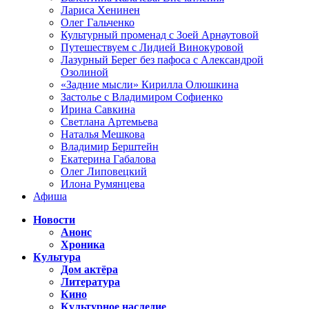
Лариса Хенинен
Олег Гальченко
Культурный променад с Зоей Арнаутовой
Путешествуем с Лидией Винокуровой
Лазурный Берег без пафоса с Александрой
Озолиной
«Задние мысли» Кирилла Олюшкина
Застолье с Владимиром Софиенко
Ирина Савкина
Светлана Артемьева
Наталья Мешкова
Владимир Берштейн
Екатерина Габалова
Олег Липовецкий
Илона Румянцева
Афиша
Новости
Анонс
Хроника
Культура
Дом актёра
Литература
Кино
Культурное наследие