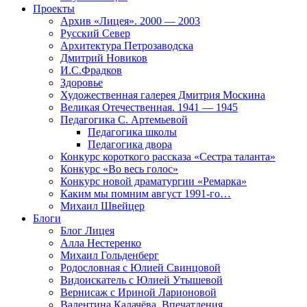
Проекты
Архив «Лицея». 2000 — 2003
Русский Север
Архитектура Петрозаводска
Дмитрий Новиков
И.С.Фрадков
Здоровье
Художественная галерея Дмитрия Москина
Великая Отечественная. 1941 — 1945
Педагогика С. Артемьевой
Педагогика школы
Педагогика двора
Конкурс короткого рассказа «Сестра таланта»
Конкурс «Во весь голос»
Конкурс новой драматургии «Ремарка»
Каким мы помним август 1991-го…
Михаил Швейцер
Блоги
Блог Лицея
Алла Нестеренко
Михаил Гольденберг
Родословная с Юлией Свинцовой
Видоискатель с Юлией Утышевой
Вернисаж с Ириной Ларионовой
Валентина Калачёва. Впечатления