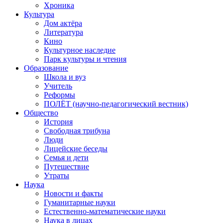
Хроника
Культура
Дом актёра
Литература
Кино
Культурное наследие
Парк культуры и чтения
Образование
Школа и вуз
Учитель
Реформы
ПОЛЁТ (научно-педагогический вестник)
Общество
История
Свободная трибуна
Люди
Лицейские беседы
Семья и дети
Путешествие
Утраты
Наука
Новости и факты
Гуманитарные науки
Естественно-математические науки
Наука в лицах