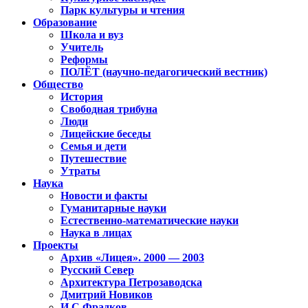
Парк культуры и чтения
Образование
Школа и вуз
Учитель
Реформы
ПОЛЁТ (научно-педагогический вестник)
Общество
История
Свободная трибуна
Люди
Лицейские беседы
Семья и дети
Путешествие
Утраты
Наука
Новости и факты
Гуманитарные науки
Естественно-математические науки
Наука в лицах
Проекты
Архив «Лицея». 2000 — 2003
Русский Север
Архитектура Петрозаводска
Дмитрий Новиков
И.С.Фрадков