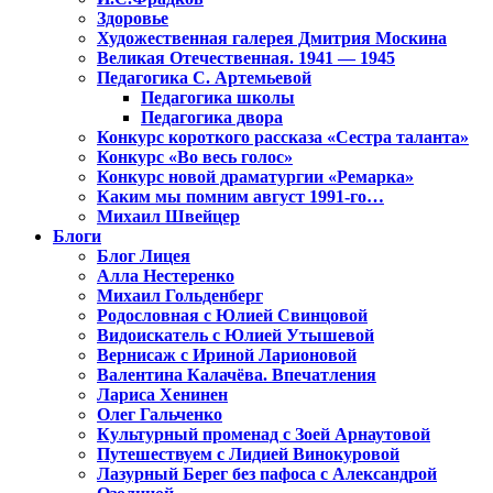
Здоровье
Художественная галерея Дмитрия Москина
Великая Отечественная. 1941 — 1945
Педагогика С. Артемьевой
Педагогика школы
Педагогика двора
Конкурс короткого рассказа «Сестра таланта»
Конкурс «Во весь голос»
Конкурс новой драматургии «Ремарка»
Каким мы помним август 1991-го…
Михаил Швейцер
Блоги
Блог Лицея
Алла Нестеренко
Михаил Гольденберг
Родословная с Юлией Свинцовой
Видоискатель с Юлией Утышевой
Вернисаж с Ириной Ларионовой
Валентина Калачёва. Впечатления
Лариса Хенинен
Олег Гальченко
Культурный променад с Зоей Арнаутовой
Путешествуем с Лидией Винокуровой
Лазурный Берег без пафоса с Александрой