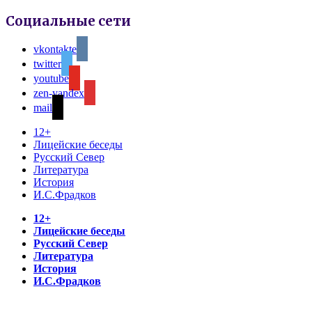
Социальные сети
vkontakte
twitter
youtube
zen-yandex
mail
12+
Лицейские беседы
Русский Север
Литература
История
И.С.Фрадков
12+
Лицейские беседы
Русский Север
Литература
История
И.С.Фрадков