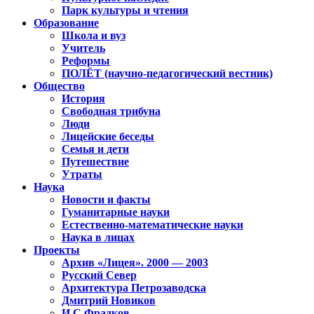
Парк культуры и чтения
Образование
Школа и вуз
Учитель
Реформы
ПОЛЁТ (научно-педагогический вестник)
Общество
История
Свободная трибуна
Люди
Лицейские беседы
Семья и дети
Путешествие
Утраты
Наука
Новости и факты
Гуманитарные науки
Естественно-математические науки
Наука в лицах
Проекты
Архив «Лицея». 2000 — 2003
Русский Север
Архитектура Петрозаводска
Дмитрий Новиков
И.С.Фрадков