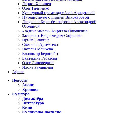
Лариса Хенинен
Олег Гальченко
Культурный променад с Зоей Арнаутовой
Путешествуем с Лидией Винокуровой
Лазурный Берег без пафоса с Александрой
Озолиной
«Задние мысли» Кирилла Олюшкина
Застолье с Владимиром Софиенко
Ирина Савкина
Светлана Артемьева
Наталья Мешкова
Владимир Берштейн
Екатерина Габалова
Олег Липовецкий
Илона Румянцева
Афиша
Новости
Анонс
Хроника
Культура
Дом актёра
Литература
Кино
Культурное наследие