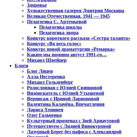
Здоровье
Художественная галерея Дмитрия Москина
Великая Отечественная. 1941 — 1945
Педагогика С. Артемьевой
Педагогика школы
Педагогика двора
Конкурс короткого рассказа «Сестра таланта»
Конкурс «Во весь голос»
Конкурс новой драматургии «Ремарка»
Каким мы помним август 1991-го…
Михаил Швейцер
Блоги
Блог Лицея
Алла Нестеренко
Михаил Гольденберг
Родословная с Юлией Свинцовой
Видоискатель с Юлией Утышевой
Вернисаж с Ириной Ларионовой
Валентина Калачёва. Впечатления
Лариса Хенинен
Олег Гальченко
Культурный променад с Зоей Арнаутовой
Путешествуем с Лидией Винокуровой
Лазурный Берег без пафоса с Александрой