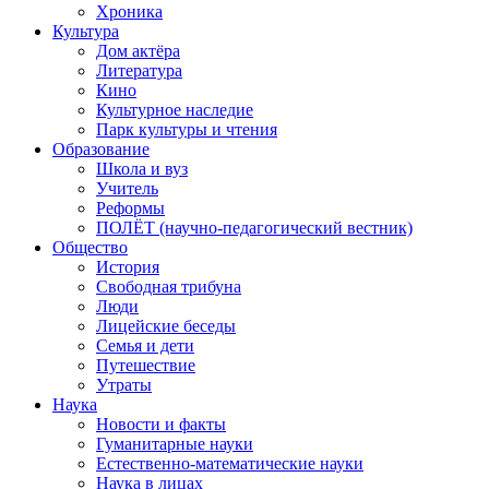
Хроника
Культура
Дом актёра
Литература
Кино
Культурное наследие
Парк культуры и чтения
Образование
Школа и вуз
Учитель
Реформы
ПОЛЁТ (научно-педагогический вестник)
Общество
История
Свободная трибуна
Люди
Лицейские беседы
Семья и дети
Путешествие
Утраты
Наука
Новости и факты
Гуманитарные науки
Естественно-математические науки
Наука в лицах