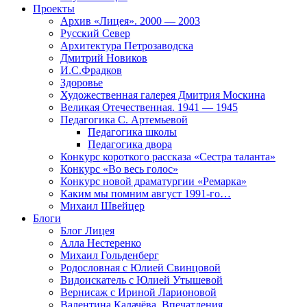
Проекты
Архив «Лицея». 2000 — 2003
Русский Север
Архитектура Петрозаводска
Дмитрий Новиков
И.С.Фрадков
Здоровье
Художественная галерея Дмитрия Москина
Великая Отечественная. 1941 — 1945
Педагогика С. Артемьевой
Педагогика школы
Педагогика двора
Конкурс короткого рассказа «Сестра таланта»
Конкурс «Во весь голос»
Конкурс новой драматургии «Ремарка»
Каким мы помним август 1991-го…
Михаил Швейцер
Блоги
Блог Лицея
Алла Нестеренко
Михаил Гольденберг
Родословная с Юлией Свинцовой
Видоискатель с Юлией Утышевой
Вернисаж с Ириной Ларионовой
Валентина Калачёва. Впечатления