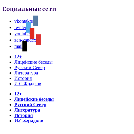
Социальные сети
vkontakte
twitter
youtube
zen-yandex
mail
12+
Лицейские беседы
Русский Север
Литература
История
И.С.Фрадков
12+
Лицейские беседы
Русский Север
Литература
История
И.С.Фрадков