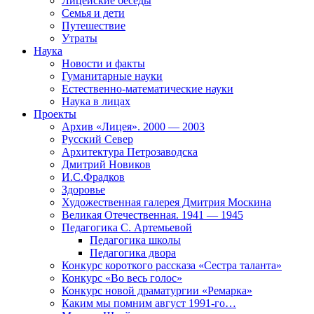
Лицейские беседы
Семья и дети
Путешествие
Утраты
Наука
Новости и факты
Гуманитарные науки
Естественно-математические науки
Наука в лицах
Проекты
Архив «Лицея». 2000 — 2003
Русский Север
Архитектура Петрозаводска
Дмитрий Новиков
И.С.Фрадков
Здоровье
Художественная галерея Дмитрия Москина
Великая Отечественная. 1941 — 1945
Педагогика С. Артемьевой
Педагогика школы
Педагогика двора
Конкурс короткого рассказа «Сестра таланта»
Конкурс «Во весь голос»
Конкурс новой драматургии «Ремарка»
Каким мы помним август 1991-го…