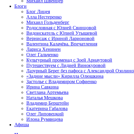
Михаил Швейцер
Блоги
Блог Лицея
Алла Нестеренко
Михаил Гольденберг
Родословная с Юлией Свинцовой
Видоискатель с Юлией Утышевой
Вернисаж с Ириной Ларионовой
Валентина Калачёва. Впечатления
Лариса Хенинен
Олег Гальченко
Культурный променад с Зоей Арнаутовой
Путешествуем с Лидией Винокуровой
Лазурный Берег без пафоса с Александрой Озолино
«Задние мысли» Кирилла Олюшкина
Застолье с Владимиром Софиенко
Ирина Савкина
Светлана Артемьева
Наталья Мешкова
Владимир Берштейн
Екатерина Габалова
Олег Липовецкий
Илона Румянцева
Афиша