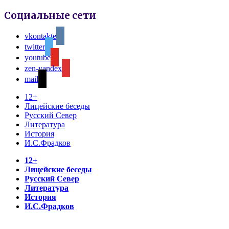
Социальные сети
vkontakte
twitter
youtube
zen-yandex
mail
12+
Лицейские беседы
Русский Север
Литература
История
И.С.Фрадков
12+
Лицейские беседы
Русский Север
Литература
История
И.С.Фрадков