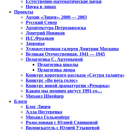
Естественно-математические науки
Наука в лицах
Проекты
Архив «Лицея». 2000 — 2003
Русский Север
Архитектура Петрозаводска
Дмитрий Новиков
И.С.Фрадков
Здоровье
Художественная галерея Дмитрия Москина
Великая Отечественная. 1941 — 1945
Педагогика С. Артемьевой
Педагогика школы
Педагогика двора
Конкурс короткого рассказа «Сестра таланта»
Конкурс «Во весь голос»
Конкурс новой драматургии «Ремарка»
Каким мы помним август 1991-го…
Михаил Швейцер
Блоги
Блог Лицея
Алла Нестеренко
Михаил Гольденберг
Родословная с Юлией Свинцовой
Видоискатель с Юлией Утышевой